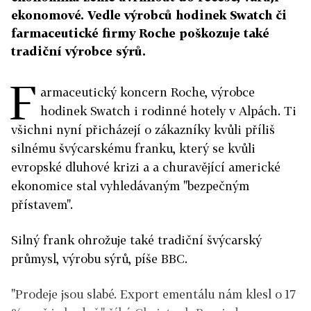
ekonomové. Vedle výrobců hodinek Swatch či
farmaceutické firmy Roche poškozuje také
tradiční výrobce sýrů.
F
armaceutický koncern Roche, výrobce
hodinek Swatch i rodinné hotely v Alpách. Ti
všichni nyní přicházejí o zákazníky kvůli příliš
silnému švýcarskému franku, který se kvůli
evropské dluhové krizi a a churavějící americké
ekonomice stal vyhledávaným "bezpečným
přístavem".
Silný frank ohrožuje také tradiční švýcarský
průmysl, výrobu sýrů, píše BBC.
"Prodeje jsou slabé. Export ementálu nám klesl o 17