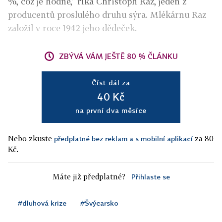
%, což je hodně," říká Christoph Raz, jeden z
producentů proslulého druhu sýra. Mlékárnu Raz
založil v roce 1942 jeho dědeček.
ZBÝVÁ VÁM JEŠTĚ 80 % ČLÁNKU
Číst dál za
40 Kč
na první dva měsíce
Nebo zkuste
za 80
předplatné bez reklam a s mobilní aplikací
Kč.
Máte již předplatné?
Přihlaste se
#dluhová krize
#Švýcarsko