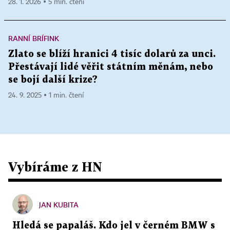
28. 1. 2026 ▪ 5 min. čtení
RANNÍ BRÍFINK
Zlato se blíží hranici 4 tisíc dolarů za unci.
Přestávají lidé věřit státním měnám, nebo
se bojí další krize?
24. 9. 2025 ▪ 1 min. čtení
Vybíráme z HN
JAN KUBITA
Hledá se papaláš. Kdo jel v černém BMW s