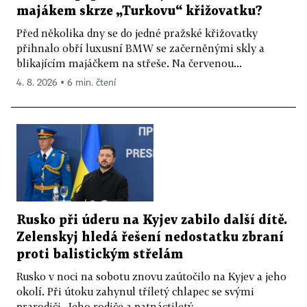
majákem skrze „Turkovu“ křižovatku?
Před několika dny se do jedné pražské křižovatky
přihnalo obří luxusní BMW se začerněnými skly a
blikajícím majáčkem na střeše. Na červenou...
4. 8. 2026 ▪ 6 min. čtení
Rusko při úderu na Kyjev zabilo další dítě.
Zelenskyj hledá řešení nedostatku zbraní
proti balistickým střelám
Rusko v noci na sobotu znovu zaútočilo na Kyjev a jeho
okolí. Při útoku zahynul tříletý chlapec se svými
prarodiči. Jeho rodiče a patnáctiletý...