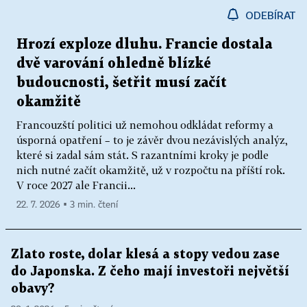
ODEBÍRAT
Hrozí exploze dluhu. Francie dostala
dvě varování ohledně blízké
budoucnosti, šetřit musí začít
okamžitě
Francouzští politici už nemohou odkládat reformy a
úsporná opatření – to je závěr dvou nezávislých analýz,
které si zadal sám stát. S razantními kroky je podle
nich nutné začít okamžitě, už v rozpočtu na příští rok.
V roce 2027 ale Francii...
22. 7. 2026 ▪ 3 min. čtení
Zlato roste, dolar klesá a stopy vedou zase
do Japonska. Z čeho mají investoři největší
obavy?