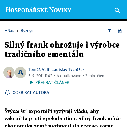
HN.cz
›
Byznys
Silný frank ohrožuje i výrobce
tradičního ementálu
Tomáš Volf
Ladislav Tvarůžek
,
5. 9. 2011 11:43 ▪ Aktualizováno ▪ 3 min. čtení
PŘEHRÁT ČLÁNEK
ODEBÍRAT AUTORA
Švýcarští exportéři vyzývají vládu, aby
zakročila proti spekulantům. Silný frank může
ekonomiku země uvrhnout do recese, varují