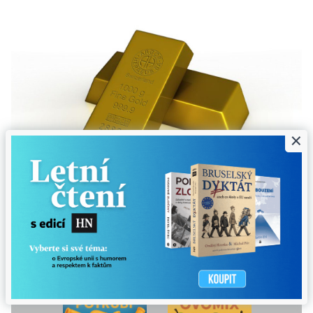
×
Nudíte se na poradě?
Vyřešte dnešní hlavolam HN