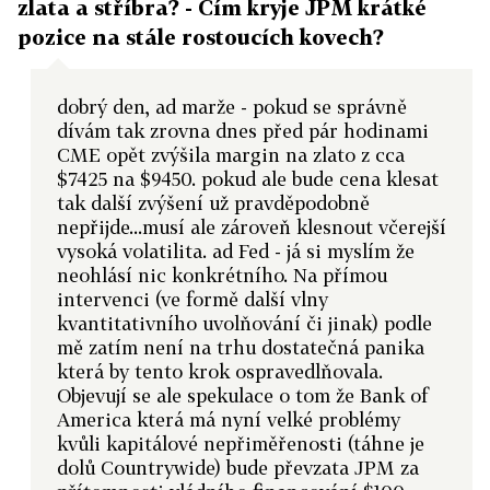
zlata a stříbra? - Čím kryje JPM krátké
pozice na stále rostoucích kovech?
dobrý den, ad marže - pokud se správně
dívám tak zrovna dnes před pár hodinami
CME opět zvýšila margin na zlato z cca
$7425 na $9450. pokud ale bude cena klesat
tak další zvýšení už pravděpodobně
nepřijde...musí ale zároveň klesnout včerejší
vysoká volatilita. ad Fed - já si myslím že
neohlásí nic konkrétního. Na přímou
intervenci (ve formě další vlny
kvantitativního uvolňování či jinak) podle
mě zatím není na trhu dostatečná panika
která by tento krok ospravedlňovala.
Objevují se ale spekulace o tom že Bank of
America která má nyní velké problémy
kvůli kapitálové nepřiměřenosti (táhne je
dolů Countrywide) bude převzata JPM za