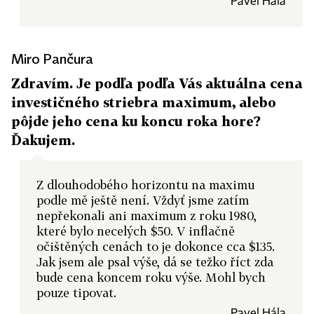
Pavel Hála
Miro Pančura
Zdravím. Je podľa podľa Vás aktuálna cena
investičného striebra maximum, alebo
pôjde jeho cena ku koncu roka hore?
Ďakujem.
Z dlouhodobého horizontu na maximu
podle mě ještě není. Vždyť jsme zatím
nepřekonali ani maximum z roku 1980,
které bylo necelých $50. V inflačně
očištěných cenách to je dokonce cca $135.
Jak jsem ale psal výše, dá se težko říct zda
bude cena koncem roku výše. Mohl bych
pouze tipovat.
Pavel Hála