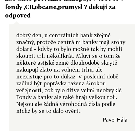
fondy ,CB,obcane,prumysl ? dekuji za
odpoved
dobrý den, u centrálních bank zřejmě
značný, protože centrální banky mají stohy
dolarů - kdyby to bylo možné tak by mohli
skoupit trh několikrát. Mluví se o tom že
některé asijské země dlouhodobě skrytě
nakupují zlato na volném trhu, ale
neexistuje pro to důkaz. V poslední době
začíná být poptávka tažena širokou
veřejností, což bylo dříve velmi neobvyklé.
Fondy a banky ale také hrají velkou roli.
Nejsou ale žádná věrohodná čísla podle
nichž by se to dalo ověřit.
Pavel Hála