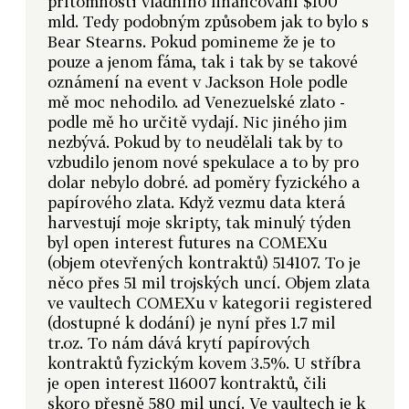
přítomnosti vládního financování $100
mld. Tedy podobným způsobem jak to bylo s
Bear Stearns. Pokud pomineme že je to
pouze a jenom fáma, tak i tak by se takové
oznámení na event v Jackson Hole podle
mě moc nehodilo. ad Venezuelské zlato -
podle mě ho určitě vydají. Nic jiného jim
nezbývá. Pokud by to neudělali tak by to
vzbudilo jenom nové spekulace a to by pro
dolar nebylo dobré. ad poměry fyzického a
papírového zlata. Když vezmu data která
harvestují moje skripty, tak minulý týden
byl open interest futures na COMEXu
(objem otevřených kontraktů) 514107. To je
něco přes 51 mil trojských uncí. Objem zlata
ve vaultech COMEXu v kategorii registered
(dostupné k dodání) je nyní přes 1.7 mil
tr.oz. To nám dává krytí papírových
kontraktů fyzickým kovem 3.5%. U stříbra
je open interest 116007 kontraktů, čili
skoro přesně 580 mil uncí. Ve vaultech je k