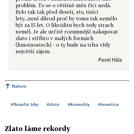
problém. To se o většině měn říci nedá.
Bylo tak tak před deseti, sto, tisíci
lety...není důvod proč by tomu tak nemělo
být za 15 let. O likviditu bych tedy strach
neměl. Je ale určitě rozumnější nakupovat
zlato i stříbro v malých formách
(hmotnostech) - o ty bude na trhu vždy
největší zájem.
Pavel Hála
Nahoru
#finanční trhy
#zlato
#komodity
#investice
Zlato láme rekordy