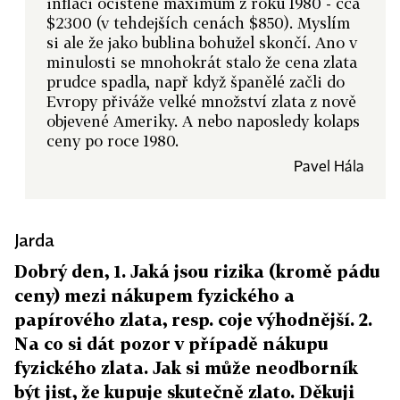
inflaci očištěné maximum z roku 1980 - cca
$2300 (v tehdejších cenách $850). Myslím
si ale že jako bublina bohužel skončí. Ano v
minulosti se mnohokrát stalo že cena zlata
prudce spadla, např když španělé začli do
Evropy přiváže velké množství zlata z nově
objevené Ameriky. A nebo naposledy kolaps
ceny po roce 1980.
Pavel Hála
Jarda
Dobrý den, 1. Jaká jsou rizika (kromě pádu
ceny) mezi nákupem fyzického a
papírového zlata, resp. coje výhodnější. 2.
Na co si dát pozor v případě nákupu
fyzického zlata. Jak si může neodborník
být jist, že kupuje skutečně zlato. Děkuji