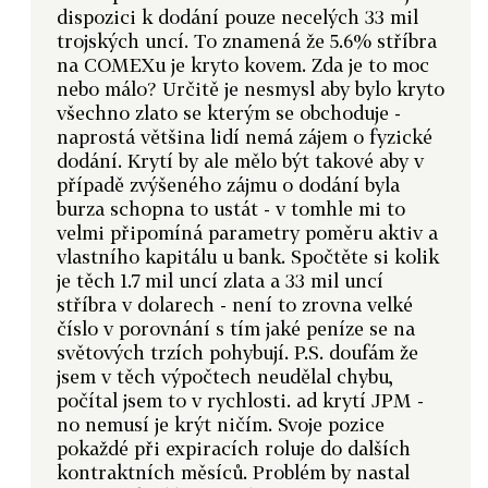
dispozici k dodání pouze necelých 33 mil
trojských uncí. To znamená že 5.6% stříbra
na COMEXu je kryto kovem. Zda je to moc
nebo málo? Určitě je nesmysl aby bylo kryto
všechno zlato se kterým se obchoduje -
naprostá většina lidí nemá zájem o fyzické
dodání. Krytí by ale mělo být takové aby v
případě zvýšeného zájmu o dodání byla
burza schopna to ustát - v tomhle mi to
velmi připomíná parametry poměru aktiv a
vlastního kapitálu u bank. Spočtěte si kolik
je těch 1.7 mil uncí zlata a 33 mil uncí
stříbra v dolarech - není to zrovna velké
číslo v porovnání s tím jaké peníze se na
světových trzích pohybují. P.S. doufám že
jsem v těch výpočtech neudělal chybu,
počítal jsem to v rychlosti. ad krytí JPM -
no nemusí je krýt ničím. Svoje pozice
pokaždé při expiracích roluje do dalších
kontraktních měsíců. Problém by nastal