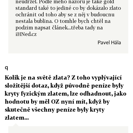
neudržel. Podle mého názoru je také gold
standard také to jediné co by dokázalo zlato
ochránit od toho aby se z něj v budoucnu
nestala bublina. O tomhle bych chtěl na
podzim napsat článek...třeba tady na
iHNed.cz
Pavel Hála
q
Kolik je na světě zlata? Z toho vyplývající
složitější dotaz, když původně peníze byly
kryty fyzickým zlatem, lze odhadnout, jako
hodnotu by měl OZ nyní mít, když by
skutečně všechny peníze byly kryty
zlatem...