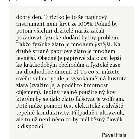
dobrý den, 1) riziko je to že papírový
instrument není kryt ze 100%. Pokud by
potom všichni držitelé naráz začali
požadovat fyzické dodání byl by problém.
Takže fyzické zlato je mnohem jistější. Na
druhé straně papírové zlato je mnohem
levnější. Obecně je papírové zlato asi lepší
ke krátkodobým obchodům a fyzické zase
na dlouhodobé držení. 2) To co si můžete
ověřit velmi rychle je vysoká měrná hustota
zlata (zvážíte jej a podělíte hmotnost
objemem). Jediný reálně použitelný kov
kterým by se dalo zlato falšovat je wolfram.
Poté může pomoci test elektrické a zlváště
tepelné konduktivity. Případně i ultrazvuk,
ale to už není něco co by měl běžný člověk
k dispozici.
Pavel Hála