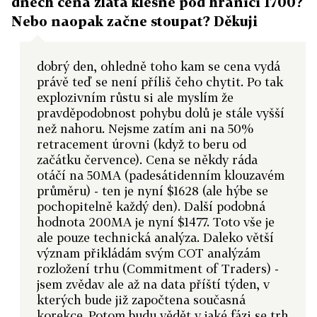
dnech cena zlata klesne pod hranici 1700?
Nebo naopak začne stoupat? Děkuji
dobrý den, ohledně toho kam se cena vydá
právě teď se není příliš čeho chytit. Po tak
explozivním růstu si ale myslím že
pravděpodobnost pohybu dolů je stále vyšší
než nahoru. Nejsme zatím ani na 50%
retracement úrovni (když to beru od
začátku července). Cena se někdy ráda
otáčí na 50MA (padesátidenním klouzavém
průměru) - ten je nyní $1628 (ale hýbe se
pochopitelně každý den). Další podobná
hodnota 200MA je nyní $1477. Toto vše je
ale pouze technická analýza. Daleko větší
význam přikládám svým COT analýzám
rozložení trhu (Commitment of Traders) -
jsem zvědav ale až na data příští týden, v
kterých bude již započtena současná
korekce. Potom budu vědět v jaké fázi se trh