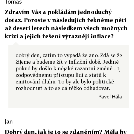
Tomáš
Zdravím Vás a pokládám jednoduchý
dotaz. Poroste v následujích řekněme pěti
až deseti letech následkem všech možných
krizí a jejich řešení výrazněji inflace?
dobrý den, zatím to vypadá že ano. Zdá se že
žijeme a budeme žít v inflační době. Jedině
pokud by došlo k nějaké razantní změně - tj
zodpovědnému přístupu lidí a států k
emitování dluhu. To by ale bylo politické
rozhodnutí a to se dá těžko odhadovat.
Pavel Hála
Jan
Dobrý den, jak je to se zdaněním? Měla by