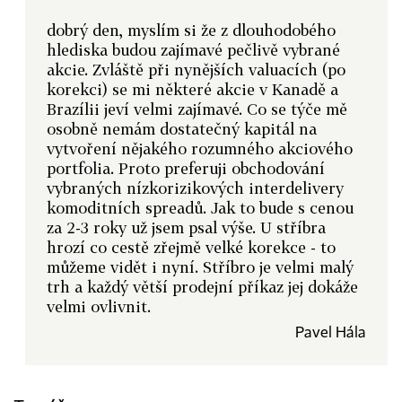
dobrý den, myslím si že z dlouhodobého
hlediska budou zajímavé pečlivě vybrané
akcie. Zvláště při nynějších valuacích (po
korekci) se mi některé akcie v Kanadě a
Brazílii jeví velmi zajímavé. Co se týče mě
osobně nemám dostatečný kapitál na
vytvoření nějakého rozumného akciového
portfolia. Proto preferuji obchodování
vybraných nízkorizikových interdelivery
komoditních spreadů. Jak to bude s cenou
za 2-3 roky už jsem psal výše. U stříbra
hrozí co cestě zřejmě velké korekce - to
můžeme vidět i nyní. Stříbro je velmi malý
trh a každý větší prodejní příkaz jej dokáže
velmi ovlivnit.
Pavel Hála