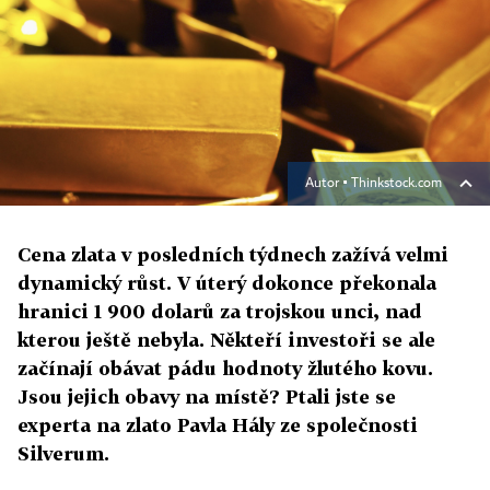
Autor ▪
Thinkstock.com
Cena zlata v posledních týdnech zažívá velmi
dynamický růst. V úterý dokonce překonala
hranici 1 900 dolarů za trojskou unci, nad
kterou ještě nebyla. Někteří investoři se ale
začínají obávat pádu hodnoty žlutého kovu.
Jsou jejich obavy na místě? Ptali jste se
experta na zlato Pavla Hály ze společnosti
Silverum.