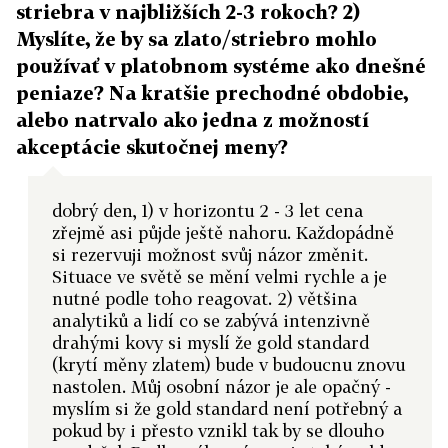
striebra v najbližších 2-3 rokoch? 2)
Myslíte, že by sa zlato/striebro mohlo
používať v platobnom systéme ako dnešné
peniaze? Na kratšie prechodné obdobie,
alebo natrvalo ako jedna z možností
akceptácie skutočnej meny?
dobrý den, 1) v horizontu 2 - 3 let cena
zřejmě asi půjde ještě nahoru. Každopádně
si rezervuji možnost svůj názor změnit.
Situace ve světě se mění velmi rychle a je
nutné podle toho reagovat. 2) většina
analytiků a lidí co se zabývá intenzivně
drahými kovy si myslí že gold standard
(krytí měny zlatem) bude v budoucnu znovu
nastolen. Můj osobní názor je ale opačný -
myslím si že gold standard není potřebný a
pokud by i přesto vznikl tak by se dlouho