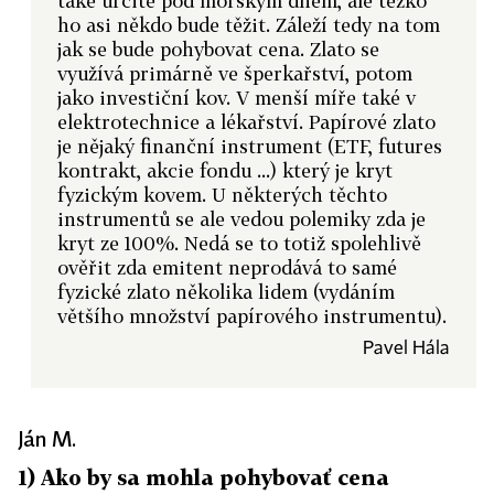
také určitě pod mořským dnem, ale těžko
ho asi někdo bude těžit. Záleží tedy na tom
jak se bude pohybovat cena. Zlato se
využívá primárně ve šperkařství, potom
jako investiční kov. V menší míře také v
elektrotechnice a lékařství. Papírové zlato
je nějaký finanční instrument (ETF, futures
kontrakt, akcie fondu ...) který je kryt
fyzickým kovem. U některých těchto
instrumentů se ale vedou polemiky zda je
kryt ze 100%. Nedá se to totiž spolehlivě
ověřit zda emitent neprodává to samé
fyzické zlato několika lidem (vydáním
většího množství papírového instrumentu).
Pavel Hála
Ján M.
1) Ako by sa mohla pohybovať cena