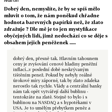
Dobrý den, nemyslíte, že by se spíš mělo
mluvit o tom, že nám poněkud chřadne
hodnota barevných papírků než, že zlato
zdražuje ? Dle mě je to jen mystyfikace
obyčejných lidí, jimž nedochází co se děje s
obsahem jejich peněženek .....
dobrý den, přesně tak. Hlavním tahounem
ceny je zvyšování cenové hladiny peněžní
inflací...v poslední době neskrývaným
tištěním penež. Pokud by nebyly reálné
úrokové míry záporné, tak by zlato zdaleka
nerostlo tak rychle. Vlády a centrální banky
nám tak opět vytvářejí další bublinu -
tentokráte na zlatě. Stejně to bylo i s
bublinou na NASDAQ a s hypotékami v
USA. Je to umělým přebytkem peněz a