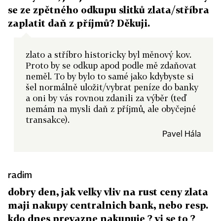
se ze zpětného odkupu slitků zlata/stříbra
zaplatit daň z příjmů? Děkuji.
zlato a stříbro historicky byl měnový kov.
Proto by se odkup apod podle mě zdaňovat
neměl. To by bylo to samé jako kdybyste si
šel normálně uložit/vybrat peníze do banky
a oni by vás rovnou zdanili za výběr (teď
nemám na mysli daň z příjmů, ale obyčejné
transakce).
Pavel Hála
radim
dobry den, jak velky vliv na rust ceny zlata
maji nakupy centralnich bank, nebo resp.
kdo dnes prevazne nakupuje ? vi se to ?