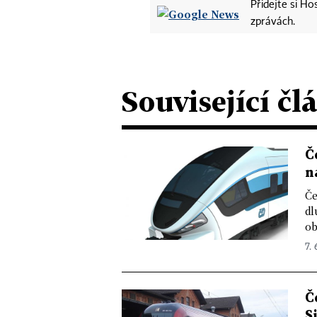
Přidejte si H
zprávách.
Související čl
Č
n
Če
dl
ob
7. 
Č
S