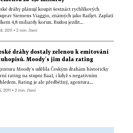
ské dráhy plánují koupit šestnáct rychlíkových
uprav Siemens Viaggio, známých jako Railjet. Zaplatí
lkem 4,8 miliardy korun. Budou jezdit...
 8. 2011 ▪ 2 min. čtení
eské dráhy dostaly zelenou k emitování
luhopisů. Moody´s jim dala rating
entura Moody´s udělila Českým drahám historicky
vní rating na stupni Baa1, i když s negativním
hledem. Rating je ale předběžný, agentura...
5. 2011 ▪ 2 min. čtení