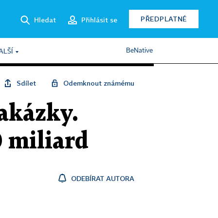
PŘEDPLATNÉ
Hledat
Přihlásit se
BeNative
ALŠÍ
Sdílet
Odemknout známému
zakázky.
0 miliard
ODEBÍRAT AUTORA