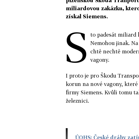
plzeňskou Škoda Tranportat
miliardovou zakázku, kter
získal Siemens.
S
to padesát miliard 
Nemohou jinak. Na 
chtě nechtě moderni
vagony.
I proto je pro Škodu Transpor
korun na nové vagony, které
firmy Siemens. Kvůli tomu ta
železnici.
ÚOHS: České dráhy zatí