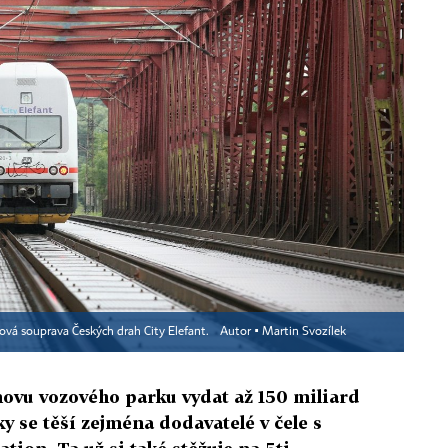
ová souprava Českých drah City Elefant.
Autor ▪
Martin Svozílek
novu vozového parku vydat až 150 miliard
y se těší zejména dodavatelé v čele s