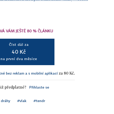
VÁ VÁM JEŠTĚ 80 % ČLÁNKU
Číst dál za
40 Kč
na první dva měsíce
za 80 Kč.
tné bez reklam a s mobilní aplikací
iž předplatné?
Přihlaste se
 dráhy
#vlak
#tendr