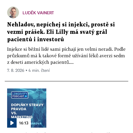
LUDĚK VAINERT
Nehladov, nepíchej si injekci, prostě si
vezmi prášek. Eli Lilly má svatý grál
pacientů i investorů
Injekce si běžní lidé sami píchají jen velmi neradi. Podle
průzkumů má k takové formě užívání léků averzi sedm
z deseti amerických pacientů....
7. 8. 2026 ▪ 4 min. čtení
16:13