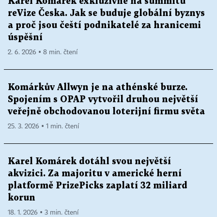
Karel Komárek exkluzivně na summitu
reVize Česka. Jak se buduje globální byznys
a proč jsou čeští podnikatelé za hranicemi
úspěšní
2. 6. 2026 ▪ 8 min. čtení
Komárkův Allwyn je na athénské burze.
Spojením s OPAP vytvořil druhou největší
veřejně obchodovanou loterijní firmu světa
25. 3. 2026 ▪ 1 min. čtení
Karel Komárek dotáhl svou největší
akvizici. Za majoritu v americké herní
platformě PrizePicks zaplatí 32 miliard
korun
18. 1. 2026 ▪ 3 min. čtení