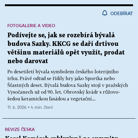
ODEBÍRAT
FOTOGALERIE A VIDEO
Podívejte se, jak se rozebírá bývalá
budova Sazky. KKCG se daří drtivou
většinu materiálů opět využít, prodat
nebo darovat
Po desetiletí bývala symbolem českého loterijního
trhu. Právě odtud se řídily hry jako Sportka nebo
Šťastných deset. Bývalá budova Sazky stojí v pražských
Vysočanech už od 90. let. Obrovský kvádr s růžovo-
šedou keramickou fasádou a vegetační...
11. 6. 2026 ▪ 4 min. čtení
REVIZE ČESKA