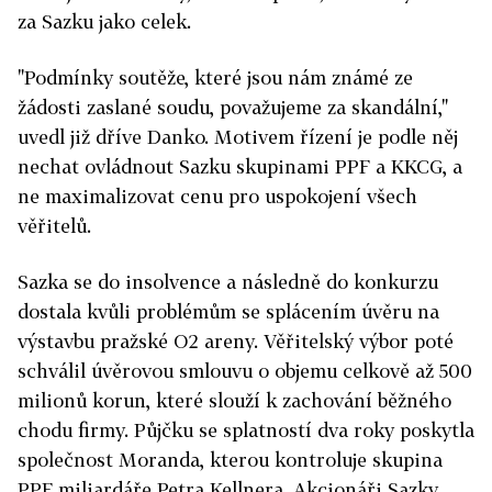
za Sazku jako celek.
"Podmínky soutěže, které jsou nám známé ze
žádosti zaslané soudu, považujeme za skandální,"
uvedl již dříve Danko. Motivem řízení je podle něj
nechat ovládnout Sazku skupinami PPF a KKCG, a
ne maximalizovat cenu pro uspokojení všech
věřitelů.
Sazka se do insolvence a následně do konkurzu
dostala kvůli problémům se splácením úvěru na
výstavbu pražské O2 areny. Věřitelský výbor poté
schválil úvěrovou smlouvu o objemu celkově až 500
milionů korun, které slouží k zachování běžného
chodu firmy. Půjčku se splatností dva roky poskytla
společnost Moranda, kterou kontroluje skupina
PPF miliardáře Petra Kellnera. Akcionáři Sazky