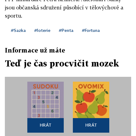
jsou občanská sdružení působící v tělovýchově a
sportu.
#Sazka
#loterie
#Penta
#Fortuna
Informace už máte
Teď je čas procvičit mozek
HRÁT
HRÁT