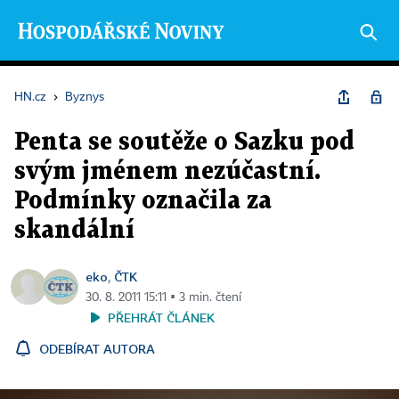
HN.cz
›
Byznys
Penta se soutěže o Sazku pod
svým jménem nezúčastní.
Podmínky označila za
skandální
eko
ČTK
,
30. 8. 2011 15:11 ▪ 3 min. čtení
PŘEHRÁT ČLÁNEK
ODEBÍRAT AUTORA