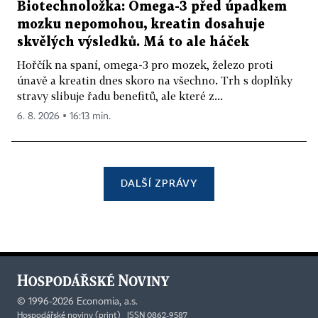
Biotechnoložka: Omega-3 před úpadkem
mozku nepomohou, kreatin dosahuje
skvělých výsledků. Má to ale háček
Hořčík na spaní, omega-3 pro mozek, železo proti
únavě a kreatin dnes skoro na všechno. Trh s doplňky
stravy slibuje řadu benefitů, ale které z...
6. 8. 2026 ▪ 16:13 min.
DALŠÍ ZPRÁVY
©
1996-2026
Economia, a.s.
Hospodářské noviny (print) ISSN 0862-9587