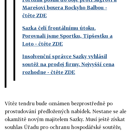
Marešovi boxera Rockyho Balbou
-
čtěte ZDE
Sazka čelí frontálnímu útoku.
Porovnali jsme Sportku, Tipšestku a
Loto
- čtěte ZDE
Insolvenční správce Sazky vyhlásil
soutěž na prodej firmy. Nejvyšší cena
rozhodne
- čtěte ZDE
Vítěz tendru bude oznámen bezprostředně po
prostudování předložených nabídek. Nestane se ale
okamžitě novým majitelem Sazky. Musí ještě získat
souhlas Úřadu pro ochranu hospodářské soutěže,