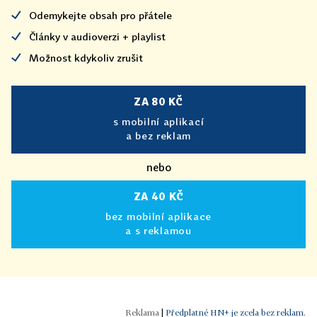
Odemykejte obsah pro přátele
Články v audioverzi + playlist
Možnost kdykoliv zrušit
ZA 80 KČ
s mobilní aplikací
a bez reklam
nebo
ZA 40 KČ
bez mobilní aplikace
a s reklamou
|
Předplatné HN+ je zcela bez reklam.