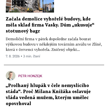
Začala demolice vyhořelé budovy, kde
měla sklad firma Vasky. Dům „ukusuje“
stotunový bagr
Demoliční firma v pátek dopoledne začala bourat
výškovou budovu v někdejším továrním areálu ve Zlíně,
která v červenci vyhořela. Zničený objekt...
7. 8. 2026 ▪ 3 min. čtení
PETR HONZEJK
„Prolhaný hlupák v čele nemyslícího
stáda“. Proč Milana Knížáka oslavuje
vláda vedená mužem, kterým umělec
opovrhoval