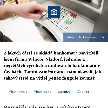
Autor ▪
Thinkstock.com
Z jakých částí se skládá bankomat? Navštívili
jsem firmu Wincor Nixdorf, jednoho z
největších výrobců a dodavatelů bankomatů v
Čechách. Tamní zaměstnanci nám ukázali, jak
takový stroj na výdej peněz funguje zevnitř.
#bankomat
#bankovka
#peníze
#banka
Rozrušily vás zprávy a cítíte stres?