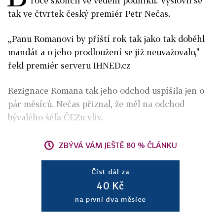
roce skončil ve vedení podniku. Vyslovil se
tak ve čtvrtek český premiér Petr Nečas.
,,Panu Romanovi by příští rok tak jako tak doběhl
mandát a o jeho prodloužení se již neuvažovalo,"
řekl premiér serveru IHNED.cz
Rezignace Romana tak jeho odchod uspíšila jen o
pár měsíců. Nečas přiznal, že měl na odchod
bývalého šéfa ČEZu vliv.
ZBÝVÁ VÁM JEŠTĚ 80 % ČLÁNKU
Číst dál za
40 Kč
na první dva měsíce