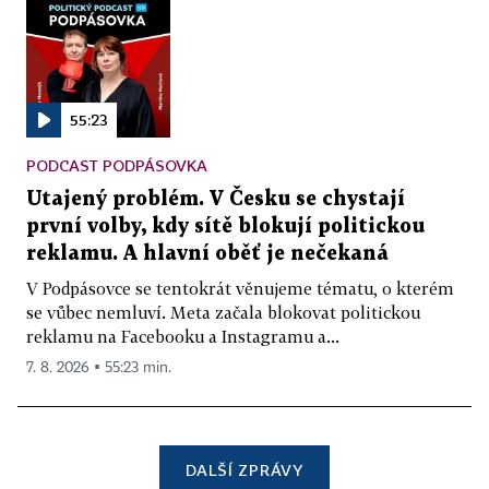
55:23
PODCAST PODPÁSOVKA
Utajený problém. V Česku se chystají
první volby, kdy sítě blokují politickou
reklamu. A hlavní oběť je nečekaná
V Podpásovce se tentokrát věnujeme tématu, o kterém
se vůbec nemluví. Meta začala blokovat politickou
reklamu na Facebooku a Instagramu a...
7. 8. 2026 ▪ 55:23 min.
DALŠÍ ZPRÁVY