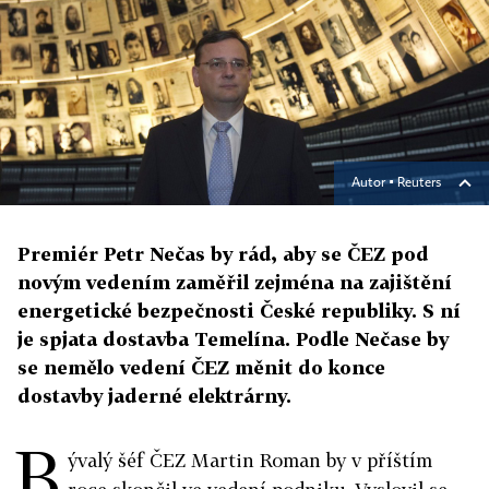
Autor ▪
Reuters
Premiér Petr Nečas by rád, aby se ČEZ pod
novým vedením zaměřil zejména na zajištění
energetické bezpečnosti České republiky. S ní
je spjata dostavba Temelína. Podle Nečase by
se nemělo vedení ČEZ měnit do konce
dostavby jaderné elektrárny.
B
ývalý šéf ČEZ Martin Roman by v příštím