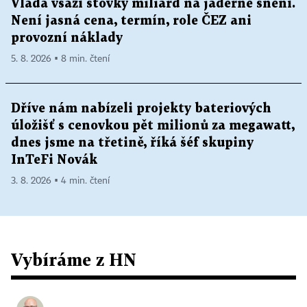
Vláda vsází stovky miliard na jaderné snění.
Není jasná cena, termín, role ČEZ ani
provozní náklady
5. 8. 2026 ▪ 8 min. čtení
Dříve nám nabízeli projekty bateriových
úložišť s cenovkou pět milionů za megawatt,
dnes jsme na třetině, říká šéf skupiny
InTeFi Novák
3. 8. 2026 ▪ 4 min. čtení
Vybíráme z HN