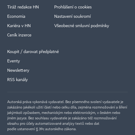
Tiráž redakce HN
Prohlášení o cookies
Economia
Nastavení soukromí
Kariéra v HN
Všeobecné smluvní podmínky
Ceník inzerce
Koupit / darovat předplatné
Eventy
×
Newslettery
RSS kanály
Autorská práva vykonává vydavatel. Bez písemného svolení vydavatele je
zakázáno jakékoli užití částí nebo celku díla, zejména rozmnožování a šíření
jakýmkoli způsobem, mechanickým nebo elektronickým, v českém nebo
jiném jazyce. Bez souhlasu vydavatele je zakázáno též rozmnožování
obsahu pro účely automatizované analýzy textů nebo dat
podle ustanovení § 39c autorského zákona.