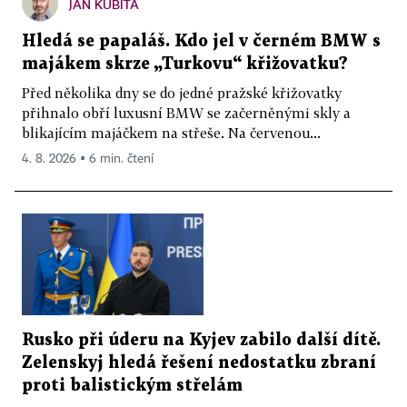
JAN KUBITA
Hledá se papaláš. Kdo jel v černém BMW s
majákem skrze „Turkovu“ křižovatku?
Před několika dny se do jedné pražské křižovatky
přihnalo obří luxusní BMW se začerněnými skly a
blikajícím majáčkem na střeše. Na červenou...
4. 8. 2026 ▪ 6 min. čtení
Rusko při úderu na Kyjev zabilo další dítě.
Zelenskyj hledá řešení nedostatku zbraní
proti balistickým střelám