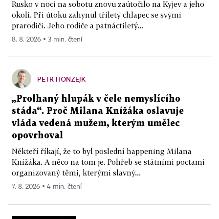
Rusko v noci na sobotu znovu zaútočilo na Kyjev a jeho
okolí. Při útoku zahynul tříletý chlapec se svými
prarodiči. Jeho rodiče a patnáctiletý...
8. 8. 2026 ▪ 3 min. čtení
PETR HONZEJK
„Prolhaný hlupák v čele nemyslícího
stáda“. Proč Milana Knížáka oslavuje
vláda vedená mužem, kterým umělec
opovrhoval
Někteří říkají, že to byl poslední happening Milana
Knížáka. A něco na tom je. Pohřeb se státními poctami
organizovaný těmi, kterými slavný...
7. 8. 2026 ▪ 4 min. čtení