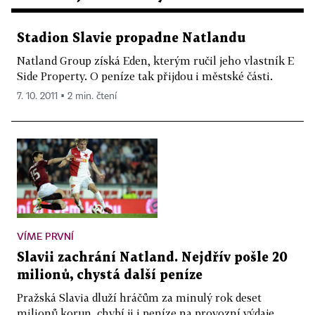
Stadion Slavie propadne Natlandu
Natland Group získá Eden, kterým ručil jeho vlastník E
Side Property. O peníze tak přijdou i městské části.
7. 10. 2011 ▪ 2 min. čtení
VÍME PRVNÍ
Slavii zachrání Natland. Nejdřív pošle 20
milionů, chystá další peníze
Pražská Slavia dluží hráčům za minulý rok deset
milionů korun, chybí ji i peníze na provozní výdaje.