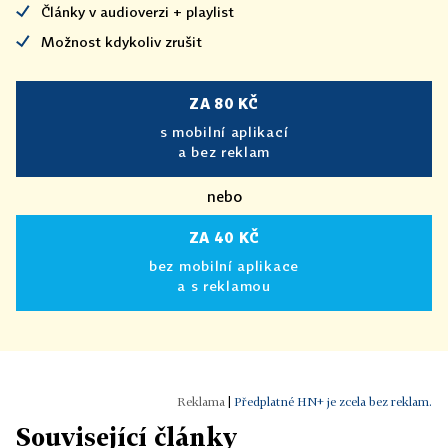
Články v audioverzi + playlist
Možnost kdykoliv zrušit
ZA 80 KČ
s mobilní aplikací
a bez reklam
nebo
ZA 40 KČ
bez mobilní aplikace
a s reklamou
|
Předplatné HN+ je zcela bez reklam.
Související články