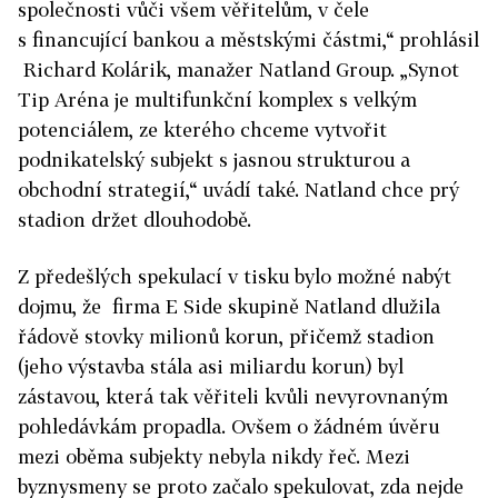
společnosti vůči všem věřitelům, v čele
s financující bankou a městskými částmi,“ prohlásil
Richard Kolárik, manažer Natland Group. „Synot
Tip Aréna je multifunkční komplex s velkým
potenciálem, ze kterého chceme vytvořit
podnikatelský subjekt s jasnou strukturou a
obchodní strategií,“ uvádí také. Natland chce prý
stadion držet dlouhodobě.
Z předešlých spekulací v tisku bylo možné nabýt
dojmu, že firma E Side skupině Natland dlužila
řádově stovky milionů korun, přičemž stadion
(jeho výstavba stála asi miliardu korun) byl
zástavou, která tak věřiteli kvůli nevyrovnaným
pohledávkám propadla. Ovšem o žádném úvěru
mezi oběma subjekty nebyla nikdy řeč. Mezi
byznysmeny se proto začalo spekulovat, zda nejde