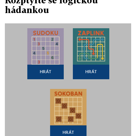
Rozptylte se logickou
hádankou
HRÁT
HRÁT
HRÁT