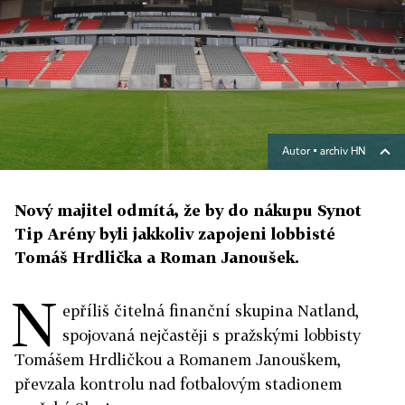
Autor ▪
archiv HN
Nový majitel odmítá, že by do nákupu Synot
Tip Arény byli jakkoliv zapojeni lobbisté
Tomáš Hrdlička a Roman Janoušek.
N
epříliš čitelná finanční skupina Natland,
spojovaná nejčastěji s pražskými lobbisty
Tomášem Hrdličkou a Romanem Janouškem,
převzala kontrolu nad fotbalovým stadionem