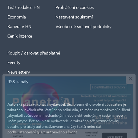
Tiráž redakce HN
Prohlášení o cookies
Economia
Nastavení soukromí
Kariéra v HN
Všeobecné smluvní podmínky
Ceník inzerce
Koupit / darovat předplatné
Eventy
×
Newslettery
RSS kanály
Autorská práva vykonává vydavatel. Bez písemného svolení vydavatele je
zakázáno jakékoli užití částí nebo celku díla, zejména rozmnožování a šíření
jakýmkoli způsobem, mechanickým nebo elektronickým, v českém nebo
jiném jazyce. Bez souhlasu vydavatele je zakázáno též rozmnožování
obsahu pro účely automatizované analýzy textů nebo dat
podle ustanovení § 39c autorského zákona.