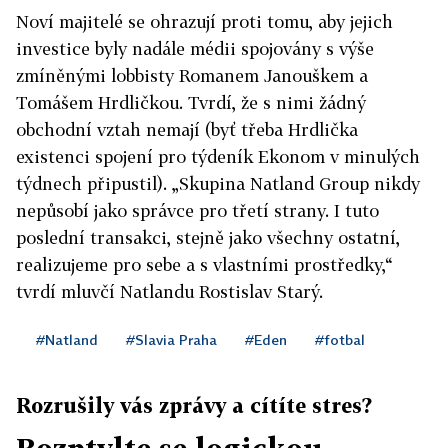
Noví majitelé se ohrazují proti tomu, aby jejich
investice byly nadále médii spojovány s výše
zmíněnými lobbisty Romanem Janouškem a
Tomášem Hrdličkou. Tvrdí, že s nimi žádný
obchodní vztah nemají (byť třeba Hrdlička
existenci spojení pro týdeník Ekonom v minulých
týdnech připustil). „Skupina Natland Group nikdy
nepůsobí jako správce pro třetí strany. I tuto
poslední transakci, stejně jako všechny ostatní,
realizujeme pro sebe a s vlastními prostředky,“
tvrdí mluvčí Natlandu Rostislav Starý.
#Natland
#Slavia Praha
#Eden
#fotbal
Rozrušily vás zprávy a cítíte stres?