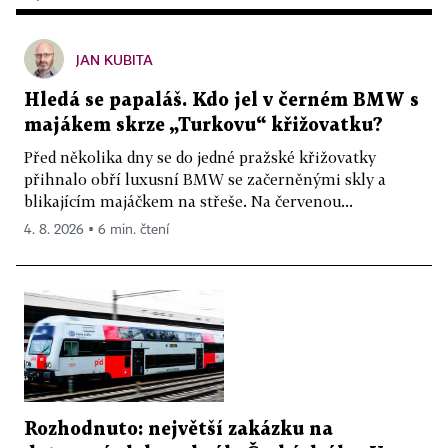
JAN KUBITA
Hledá se papaláš. Kdo jel v černém BMW s
majákem skrze „Turkovu“ křižovatku?
Před několika dny se do jedné pražské křižovatky
přihnalo obří luxusní BMW se začerněnými skly a
blikajícím majáčkem na střeše. Na červenou...
4. 8. 2026 ▪ 6 min. čtení
Rozhodnuto: největší zakázku na