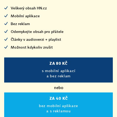
Veškerý obsah HN.cz
Mobilní aplikace
Bez reklam
Odemykejte obsah pro přátele
Články v audioverzi + playlist
Možnost kdykoliv zrušit
ZA 80 KČ
s mobilní aplikací
a bez reklam
nebo
ZA 40 KČ
bez mobilní aplikace
a s reklamou