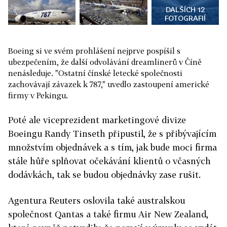
DALŠÍCH 12
FOTOGRAFIÍ
Boeing si ve svém prohlášení nejprve pospíšil s
ubezpečením, že další odvolávání dreamlinerů v Číně
nenásleduje. "Ostatní čínské letecké společnosti
zachovávají závazek k 787," uvedlo zastoupení americké
firmy v Pekingu.
Poté ale viceprezident marketingové divize
Boeingu Randy Tinseth připustil, že s přibývajícím
množstvím objednávek a s tím, jak bude moci firma
stále hůře splňovat očekávání klientů o včasných
dodávkách, tak se budou objednávky zase rušit.
Agentura Reuters oslovila také australskou
společnost Qantas a také firmu Air New Zealand,