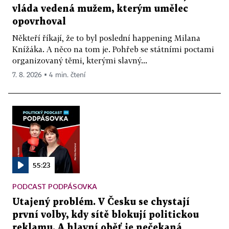
vláda vedená mužem, kterým umělec
opovrhoval
Někteří říkají, že to byl poslední happening Milana
Knížáka. A něco na tom je. Pohřeb se státními poctami
organizovaný těmi, kterými slavný...
7. 8. 2026 ▪ 4 min. čtení
55:23
PODCAST PODPÁSOVKA
Utajený problém. V Česku se chystají
první volby, kdy sítě blokují politickou
reklamu. A hlavní oběť je nečekaná