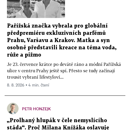
Pařížská značka vybrala pro globální
předpremiéru exkluzivních parfémů
Prahu, Varšavu a Krakov. Matka a syn
osobně představili kreace na téma voda,
růže a pižmo
Je 23. července krátce po deváté ráno a módní Pařížská
ulice v centru Prahy ještě spí. Přesto se tudy začínají
trousit vybraní lifestyloví...
8. 8. 2026 ▪ 4 min. čtení
PETR HONZEJK
„Prolhaný hlupák v čele nemyslícího
stáda“. Proč Milana Knížáka oslavuje