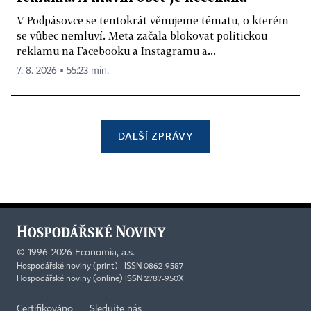
V Podpásovce se tentokrát věnujeme tématu, o kterém
se vůbec nemluví. Meta začala blokovat politickou
reklamu na Facebooku a Instagramu a...
7. 8. 2026 ▪ 55:23 min.
DALŠÍ ZPRÁVY
©
1996-2026
Economia, a.s.
Hospodářské noviny (print) ISSN 0862-9587
Hospodářské noviny (online) ISSN 2787-950X
Certifikováno
Sledujte nás