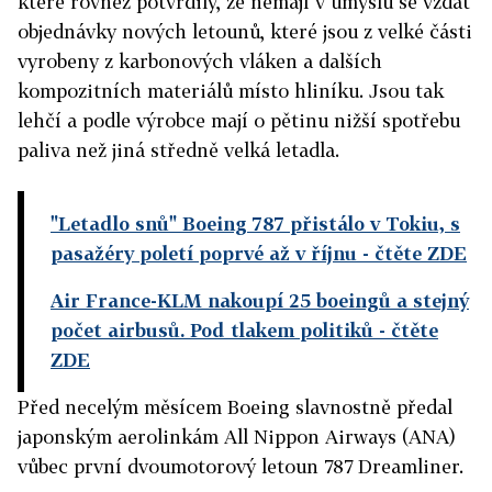
které rovněž potvrdily, že nemají v úmyslu se vzdát
objednávky nových letounů, které jsou z velké části
vyrobeny z karbonových vláken a dalších
kompozitních materiálů místo hliníku. Jsou tak
lehčí a podle výrobce mají o pětinu nižší spotřebu
paliva než jiná středně velká letadla.
"Letadlo snů" Boeing 787 přistálo v Tokiu, s
pasažéry poletí poprvé až v říjnu
- čtěte ZDE
Air France-KLM nakoupí 25 boeingů a stejný
počet airbusů. Pod tlakem politiků
- čtěte
ZDE
Před necelým měsícem Boeing slavnostně předal
japonským aerolinkám All Nippon Airways (ANA)
vůbec první dvoumotorový letoun 787 Dreamliner.