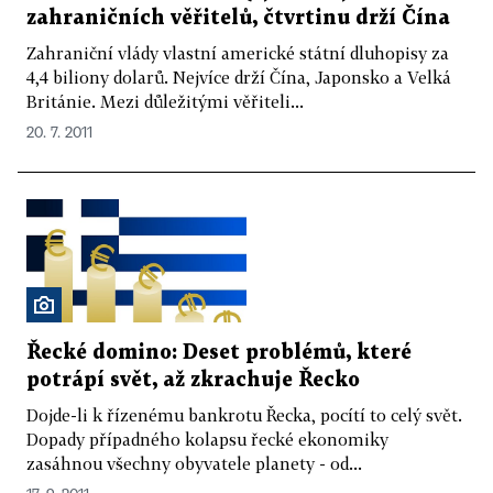
zahraničních věřitelů, čtvrtinu drží Čína
Zahraniční vlády vlastní americké státní dluhopisy za
4,4 biliony dolarů. Nejvíce drží Čína, Japonsko a Velká
Británie. Mezi důležitými věřiteli...
20. 7. 2011
Řecké domino: Deset problémů, které
potrápí svět, až zkrachuje Řecko
Dojde-li k řízenému bankrotu Řecka, pocítí to celý svět.
Dopady případného kolapsu řecké ekonomiky
zasáhnou všechny obyvatele planety - od...