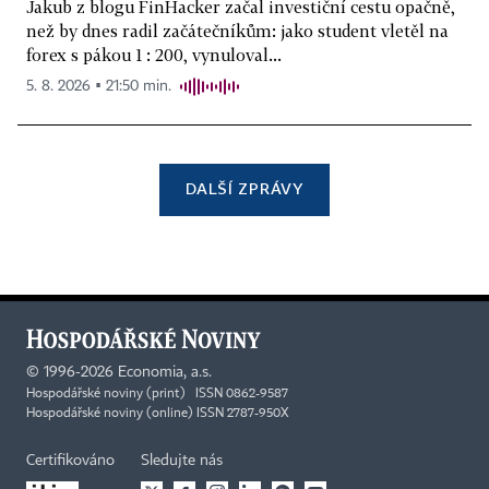
Jakub z blogu FinHacker začal investiční cestu opačně,
než by dnes radil začátečníkům: jako student vletěl na
forex s pákou 1 : 200, vynuloval...
5. 8. 2026 ▪ 21:50 min.
DALŠÍ ZPRÁVY
©
1996-2026
Economia, a.s.
Hospodářské noviny (print) ISSN 0862-9587
Hospodářské noviny (online) ISSN 2787-950X
Certifikováno
Sledujte nás