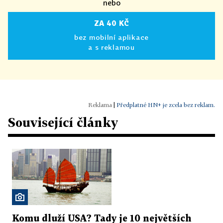
nebo
ZA 40 KČ
bez mobilní aplikace
a s reklamou
|
Předplatné HN+ je zcela bez reklam.
Související články
Komu dluží USA? Tady je 10 největších