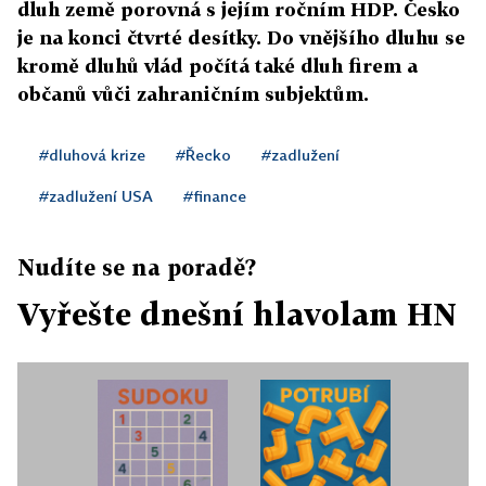
dluh země porovná s jejím ročním HDP. Česko
je na konci čtvrté desítky. Do vnějšího dluhu se
kromě dluhů vlád počítá také dluh firem a
občanů vůči zahraničním subjektům.
#dluhová krize
#Řecko
#zadlužení
#zadlužení USA
#finance
Nudíte se na poradě?
Vyřešte dnešní hlavolam HN