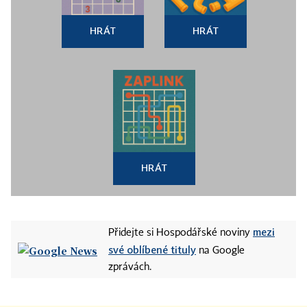
HRÁT
HRÁT
HRÁT
mezi
Přidejte si Hospodářské noviny
své oblíbené tituly
na Google
zprávách.