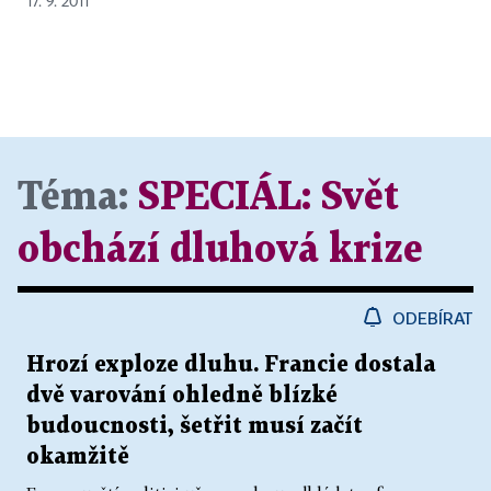
17. 9. 2011
Téma:
SPECIÁL:
Svět
obchází dluhová krize
ODEBÍRAT
Hrozí exploze dluhu. Francie dostala
dvě varování ohledně blízké
budoucnosti, šetřit musí začít
okamžitě