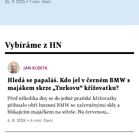
24. 9. 2025 ▪ 1 min. čtení
Vybíráme z HN
JAN KUBITA
Hledá se papaláš. Kdo jel v černém BMW s
majákem skrze „Turkovu“ křižovatku?
Před několika dny se do jedné pražské křižovatky
přihnalo obří luxusní BMW se začerněnými skly a
blikajícím majáčkem na střeše. Na červenou...
4. 8. 2026 ▪ 6 min. čtení