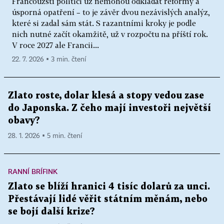
Francouzští politici už nemohou odkládat reformy a
úsporná opatření – to je závěr dvou nezávislých analýz,
které si zadal sám stát. S razantními kroky je podle
nich nutné začít okamžitě, už v rozpočtu na příští rok.
V roce 2027 ale Francii...
22. 7. 2026 ▪ 3 min. čtení
Zlato roste, dolar klesá a stopy vedou zase
do Japonska. Z čeho mají investoři největší
obavy?
28. 1. 2026 ▪ 5 min. čtení
RANNÍ BRÍFINK
Zlato se blíží hranici 4 tisíc dolarů za unci.
Přestávají lidé věřit státním měnám, nebo
se bojí další krize?