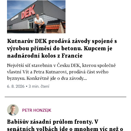
Kutnarův DEK prodává závody spojené s
výrobou příměsí do betonu. Kupcem je
nadnárodní kolos z Francie
Největší síť stavebnin v Česku DEK, kterou společně
vlastní Vít a Petra Kutnarovi, prodává část svého
byznysu. Konkrétně jde o dva závody...
6. 8. 2026 ▪ 3 min. čtení
PETR HONZEJK
Babišův zásadní průlom fronty. V
senátních volbách jde o mnohem víc než o