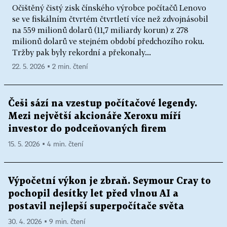
Očištěný čistý zisk čínského výrobce počítačů Lenovo
se ve fiskálním čtvrtém čtvrtletí více než zdvojnásobil
na 559 milionů dolarů (11,7 miliardy korun) z 278
milionů dolarů ve stejném období předchozího roku.
Tržby pak byly rekordní a překonaly...
22. 5. 2026 ▪ 2 min. čtení
Češi sází na vzestup počítačové legendy.
Mezi největší akcionáře Xeroxu míří
investor do podceňovaných firem
15. 5. 2026 ▪ 4 min. čtení
Výpočetní výkon je zbraň. Seymour Cray to
pochopil desítky let před vlnou AI a
postavil nejlepší superpočítače světa
30. 4. 2026 ▪ 9 min. čtení