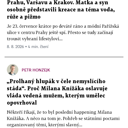
Prahu, Varšavu a Krakov. Matka a syn
osobně představili kreace na téma voda,
růže a pižmo
Je 23. července krátce po deváté ráno a módní Pařížská
ulice v centru Prahy ještě spí. Přesto se tudy začínají
trousit vybraní lifestyloví...
8. 8. 2026 ▪ 4 min. čtení
PETR HONZEJK
„Prolhaný hlupák v čele nemyslícího
stáda“. Proč Milana Knížáka oslavuje
vláda vedená mužem, kterým umělec
opovrhoval
Někteří říkají, že to byl poslední happening Milana
Knížáka. A něco na tom je. Pohřeb se státními poctami
organizovaný těmi, kterými slavný...