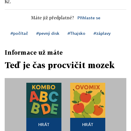
Kč.
Máte již předplatné?
Přihlaste se
#počítač
#pevný disk
#Thajsko
#záplavy
Informace už máte
Teď je čas procvičit mozek
HRÁT
HRÁT