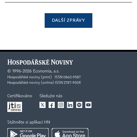
DALŠÍ ZPRÁVY
©
1996-2026
Economia, a.s.
Hospodářské noviny (print) ISSN 0862-9587
Hospodářské noviny (online) ISSN 2787-950X
Certifikováno
Sledujte nás
Stáhněte si aplikaci HN