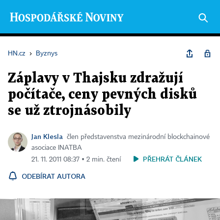
HN.cz
›
Byznys
Záplavy v Thajsku zdražují
počítače, ceny pevných disků
se už ztrojnásobily
Jan Klesla
člen představenstva mezinárodní blockchainové
asociace INATBA
PŘEHRÁT ČLÁNEK
21. 11. 2011 08:37 ▪ 2 min. čtení
ODEBÍRAT AUTORA