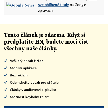
své oblíbené tituly
na Google
zprávách.
Tento článek
je
zdarma. Když si
předplatíte HN, budete moci číst
všechny naše články
.
Veškerý obsah HN.cz
Mobilní aplikace
Bez reklam
Odemykejte obsah pro přátele
Články v audioverzi + playlist
Možnost kdykoliv zrušit