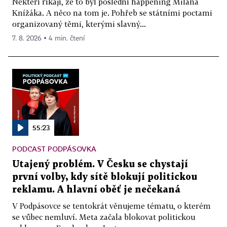
Někteří říkají, že to byl poslední happening Milana
Knížáka. A něco na tom je. Pohřeb se státními poctami
organizovaný těmi, kterými slavný...
7. 8. 2026 ▪ 4 min. čtení
55:23
PODCAST PODPÁSOVKA
Utajený problém. V Česku se chystají
první volby, kdy sítě blokují politickou
reklamu. A hlavní oběť je nečekaná
V Podpásovce se tentokrát věnujeme tématu, o kterém
se vůbec nemluví. Meta začala blokovat politickou