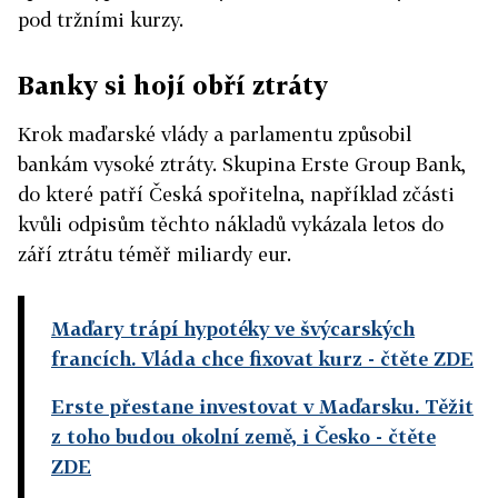
pod tržními kurzy.
Banky si hojí obří ztráty
Krok maďarské vlády a parlamentu způsobil
bankám vysoké ztráty. Skupina Erste Group Bank,
do které patří Česká spořitelna, například zčásti
kvůli odpisům těchto nákladů vykázala letos do
září ztrátu téměř miliardy eur.
Maďary trápí hypotéky ve švýcarských
francích. Vláda chce fixovat kurz
- čtěte ZDE
Erste přestane investovat v Maďarsku. Těžit
z toho budou okolní země, i Česko
- čtěte
ZDE