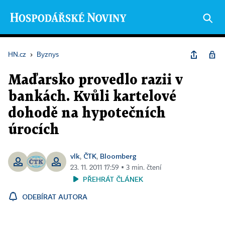
HN.cz
›
Byznys
Maďarsko provedlo razii v
bankách. Kvůli kartelové
dohodě na hypotečních
úrocích
vlk
ČTK
Bloomberg
,
,
23. 11. 2011 17:59 ▪ 3 min. čtení
PŘEHRÁT ČLÁNEK
ODEBÍRAT AUTORA