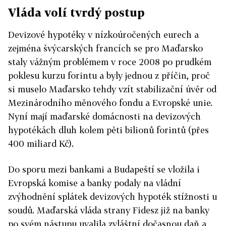
Vláda volí tvrdý postup
Devizové hypotéky v nízkoúročených eurech a
zejména švýcarských francích se pro Maďarsko
staly vážným problémem v roce 2008 po prudkém
poklesu kurzu forintu a byly jednou z příčin, proč
si muselo Maďarsko tehdy vzít stabilizační úvěr od
Mezinárodního měnového fondu a Evropské unie.
Nyní mají maďarské domácnosti na devizových
hypotékách dluh kolem pěti bilionů forintů (přes
400 miliard Kč).
Do sporu mezi bankami a Budapeští se vložila i
Evropská komise a banky podaly na vládní
zvýhodnění splátek devizových hypoték stížnosti u
soudů. Maďarská vláda strany Fidesz již na banky
po svém nástupu uvalila zvláštní dočasnou daň a