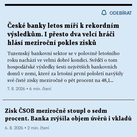
ODEBÍRAT
České banky letos míří k rekordním
výsledkům. I přesto dva velcí hráči
hlásí meziroční pokles zisků
Tuzemský bankovní sektor se v polovině letošního
roku nachází ve velmi dobré kondici. Svědčí o tom
hospodářské výsledky šesti největších bankovních
domů v zemi, které za letošní první pololetí navýšily
své čisté zisky meziročně o pět procent na 48,1...
7. 8. 2026 ▪ 6 min. čtení
Zisk ČSOB meziročně stoupl o sedm
procent. Banka zvýšila objem úvěrů i vkladů
6. 8. 2026 ▪ 2 min. čtení