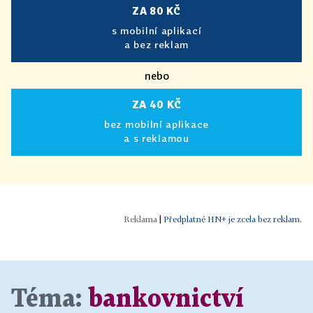
ZA 80 KČ
s mobilní aplikací
a bez reklam
nebo
ZA 40 KČ
bez mobilní aplikace
a s reklamou
|
Předplatné HN+ je zcela bez reklam.
Téma:
bankovnictví