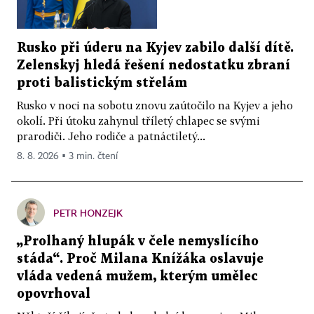
Rusko při úderu na Kyjev zabilo další dítě.
Zelenskyj hledá řešení nedostatku zbraní
proti balistickým střelám
Rusko v noci na sobotu znovu zaútočilo na Kyjev a jeho
okolí. Při útoku zahynul tříletý chlapec se svými
prarodiči. Jeho rodiče a patnáctiletý...
8. 8. 2026 ▪ 3 min. čtení
PETR HONZEJK
„Prolhaný hlupák v čele nemyslícího
stáda“. Proč Milana Knížáka oslavuje
vláda vedená mužem, kterým umělec
opovrhoval