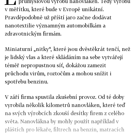
průmyslovou výrobu nanovláken. Tedy výrobu
v měřítku, které bude v Evropě unikátní.
Pravděpodobně už příští jaro začne dodávat
nanotextilie významným automobilkám a
zdravotnickým firmám.
Miniaturní „nitky“, které jsou dvěstěkrát tenčí, než
je lidský vlas a které skládáním na sebe vytvářejí
téměř nepropustnou síť, dokážou zamezit
průchodu virům, roztočům a mohou snížit i
spotřebu benzinu.
V září firma spustila zkušební provoz. Od té doby
vyrobila několik kilometrů nanovláken, které teď
na svých výrobcích zkouší desítky firem z celého
světa. Nanovlákna by mohly použít například v
pláštích pro lékaře, filtrech na benzin, matracích