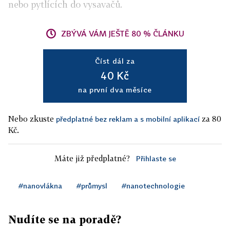
nebo pytlících do vysavačů.
ZBÝVÁ VÁM JEŠTĚ 80 % ČLÁNKU
Číst dál za
40 Kč
na první dva měsíce
Nebo zkuste
za 80
předplatné bez reklam a s mobilní aplikací
Kč.
Máte již předplatné?
Přihlaste se
#nanovlákna
#průmysl
#nanotechnologie
Nudíte se na poradě?