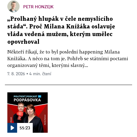
PETR HONZEJK
„Prolhaný hlupák v čele nemyslícího
stáda“. Proč Milana Knížáka oslavuje
vláda vedená mužem, kterým umělec
opovrhoval
Někteří říkají, že to byl poslední happening Milana
Knížáka. A něco na tom je. Pohřeb se státními poctami
organizovaný těmi, kterými slavný...
7. 8. 2026 ▪ 4 min. čtení
55:23