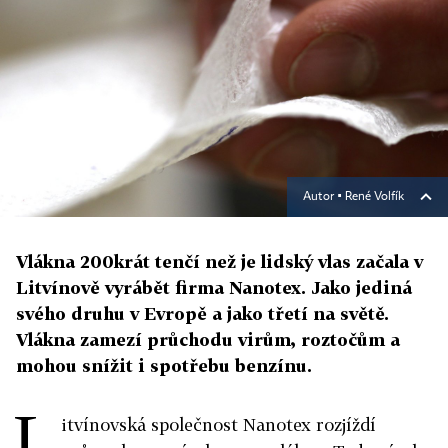
Autor ▪
René Volfík
Vlákna 200krát tenčí než je lidský vlas začala v
Litvínově vyrábět firma Nanotex. Jako jediná
svého druhu v Evropě a jako třetí na světě.
Vlákna zamezí průchodu virům, roztočům a
mohou snížit i spotřebu benzínu.
L
itvínovská společnost Nanotex rozjíždí