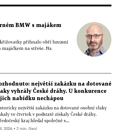
 černém BMW s majákem
 křižovatky přihnalo obří luxusní
m majáčkem na střeše. Na
ozhodnuto: největší zakázku na dotované
laky vyhrály České dráhy. U konkurence
ejich nabídku nechápou
storicky největší zakázku na dotované osobní vlaky
skaly ve čtvrtek v podstatě získaly České dráhy.
ředočeský kraj hledal společně s...
 8. 2026 ▪ 2 min. čtení