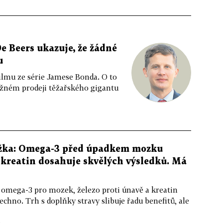
e Beers ukazuje, že žádné
u
ilmu ze série Jamese Bonda. O to
ožném prodeji těžařského gigantu
žka: Omega-3 před úpadkem mozku
kreatin dosahuje skvělých výsledků. Má
 omega-3 pro mozek, železo proti únavě a kreatin
echno. Trh s doplňky stravy slibuje řadu benefitů, ale