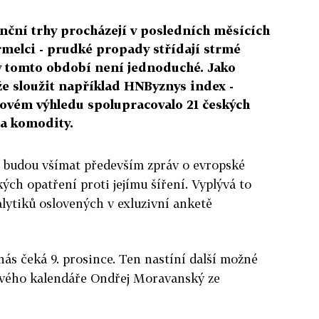
ní trhy procházejí v posledních měsících
melci - prudké propady střídají strmé
 v tomto období není jednoduché. Jako
 sloužit například HNByznys index -
covém výhledu spolupracovalo 21 českých
 a komodity.
ci budou všímat především zpráv o evropské
kých opatření proti jejímu šíření. Vyplývá to
lytiků oslovených v exluzivní anketě
nás čeká 9. prosince. Ten nastíní další možné
 svého kalendáře Ondřej Moravanský ze