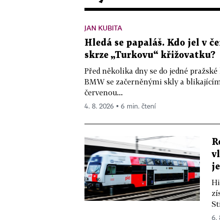
JAN KUBITA
Hledá se papaláš. Kdo jel v
skrze „Turkovu“ křižovatku?
Před několika dny se do jedné pražské
BMW se začerněnými skly a blikající
červenou...
4. 8. 2026 ▪ 6 min. čtení
R
v
j
Hi
zí
St
6.