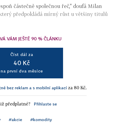
espoň částečně společnou řeč," doufá Milan
terý předpokládá mírný růst u většiny titulů
VÁ VÁM JEŠTĚ 90 % ČLÁNKU
Číst dál za
40 Kč
na první dva měsíce
za 80 Kč.
tné bez reklam a s mobilní aplikací
iž předplatné?
Přihlaste se
y
#akcie
#komodity