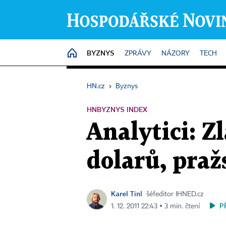
BYZNYS
HOME
ZPRÁVY
NÁZORY
TECH
HN.cz
›
Byznys
HNBYZNYS INDEX
Analytici: Z
dolarů, praž
Karel Tinl
šéfeditor IHNED.cz
P
1. 12. 2011 22:43 ▪ 3 min. čtení