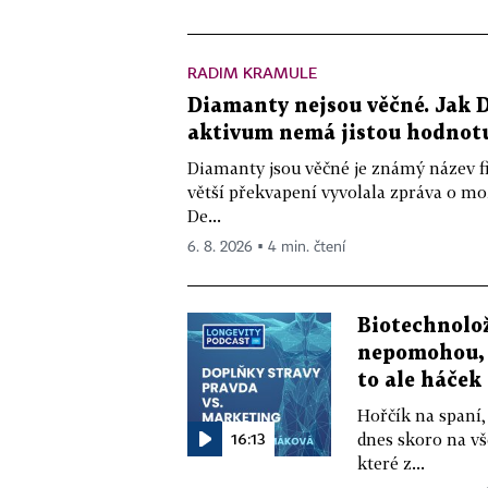
RADIM KRAMULE
Diamanty nejsou věčné. Jak D
aktivum nemá jistou hodnot
Diamanty jsou věčné je známý název f
větší překvapení vyvolala zpráva o m
De...
6. 8. 2026 ▪ 4 min. čtení
Biotechnolo
nepomohou, 
to ale háček
Hořčík na spaní,
16:13
dnes skoro na vš
které z...