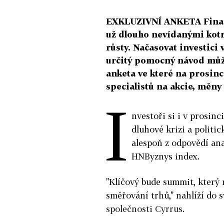
EXKLUZIVNÍ ANKETA Finanč
už dlouho nevídanými kotr
růsty. Načasovat investici
určitý pomocný návod může
anketa ve které na prosin
specialistů na akcie, měny
I
nvestoři si i v prosin
dluhové krizi a politic
alespoň z odpovědí ana
HNByznys index.
"Klíčový bude summit, který 
směřování trhů," nahlíží do
společnosti Cyrrus.