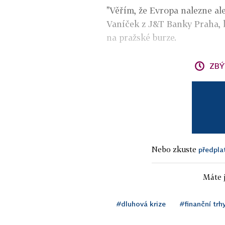
"Věřím, že Evropa nalezne al
Vaníček z J&T Banky Praha, k
na pražské burze.
ZBÝ
Nebo zkuste
předpla
Máte j
#dluhová krize
#finanční trh