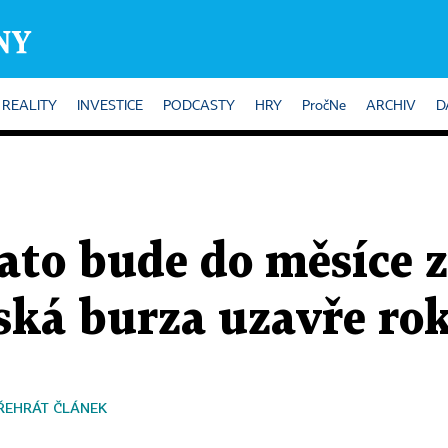
REALITY
INVESTICE
PODCASTY
HRY
PročNe
ARCHIV
D
lato bude do měsíce 
ská burza uzavře rok
ŘEHRÁT ČLÁNEK