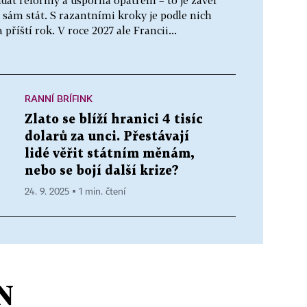
dat reformy a úsporná opatření – to je závěr
l sám stát. S razantními kroky je podle nich
příští rok. V roce 2027 ale Francii...
RANNÍ BRÍFINK
Zlato se blíží hranici 4 tisíc
dolarů za unci. Přestávají
lidé věřit státním měnám,
nebo se bojí další krize?
24. 9. 2025 ▪ 1 min. čtení
N