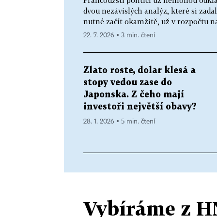
Francouzští politici už nemohou odklá
dvou nezávislých analýz, které si zada
nutné začít okamžitě, už v rozpočtu na 
22. 7. 2026 ▪ 3 min. čtení
Zlato roste, dolar klesá a
stopy vedou zase do
Japonska. Z čeho mají
investoři největší obavy?
28. 1. 2026 ▪ 5 min. čtení
Vybíráme z H