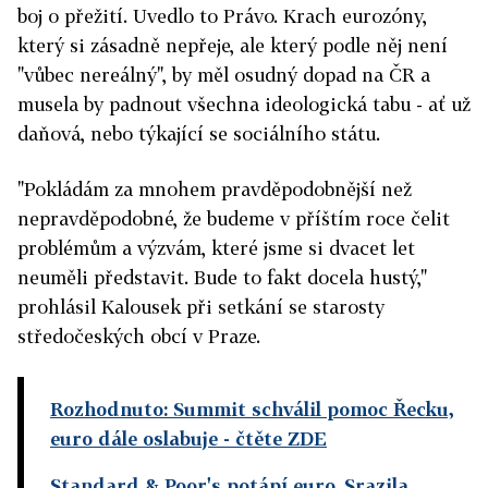
boj o přežití. Uvedlo to Právo. Krach eurozóny,
který si zásadně nepřeje, ale který podle něj není
"vůbec nereálný", by měl osudný dopad na ČR a
musela by padnout všechna ideologická tabu - ať už
daňová, nebo týkající se sociálního státu.
"Pokládám za mnohem pravděpodobnější než
nepravděpodobné, že budeme v příštím roce čelit
problémům a výzvám, které jsme si dvacet let
neuměli představit. Bude to fakt docela hustý,"
prohlásil Kalousek při setkání se starosty
středočeských obcí v Praze.
Rozhodnuto: Summit schválil pomoc Řecku,
euro dále oslabuje
- čtěte ZDE
Standard & Poor's potápí euro. Srazila