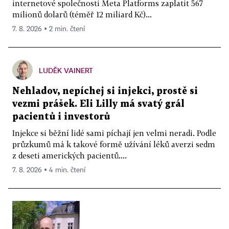
internetové společnosti Meta Platforms zaplatit 567
milionů dolarů (téměř 12 miliard Kč)...
7. 8. 2026 ▪ 2 min. čtení
LUDĚK VAINERT
Nehladov, nepíchej si injekci, prostě si
vezmi prášek. Eli Lilly má svatý grál
pacientů i investorů
Injekce si běžní lidé sami píchají jen velmi neradi. Podle
průzkumů má k takové formě užívání léků averzi sedm
z deseti amerických pacientů....
7. 8. 2026 ▪ 4 min. čtení