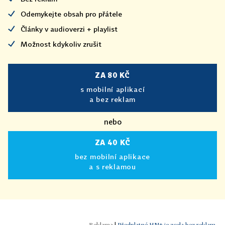
Odemykejte obsah pro přátele
Články v audioverzi + playlist
Možnost kdykoliv zrušit
ZA 80 KČ
s mobilní aplikací
a bez reklam
nebo
ZA 40 KČ
bez mobilní aplikace
a s reklamou
|
Předplatné HN+ je zcela bez reklam.