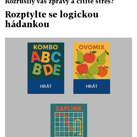
Rozrušily vás zprávy a cítíte stres?
Rozptylte se logickou
hádankou
HRÁT
HRÁT