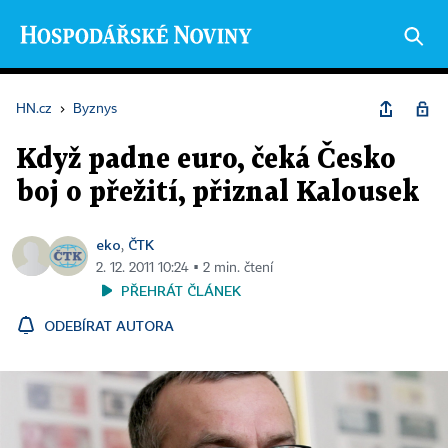
HN.cz
›
Byznys
Když padne euro, čeká Česko
boj o přežití, přiznal Kalousek
eko
ČTK
,
2. 12. 2011 10:24 ▪ 2 min. čtení
PŘEHRÁT ČLÁNEK
ODEBÍRAT AUTORA