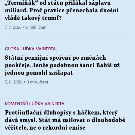
„Termíňák“ od státu přilákal záplavu
miliard. Proč pravice přenechala dnešní
vládě takový trumf?
7. 7. 2026 ▪ 6 min. čtení
GLOSA LUĎKA VAINERTA
Státní penzijní spoření po změnách
pookřeje. Jenže podobnou šanci Babiš už
jednou pomohl zašlapat
5. 6. 2026 ▪ 3 min. čtení
KOMENTÁŘ LUĎKA VAINERTA
Protiinflační dluhopisy s háčkem, který
dává smysl. Stát má usilovat o dlouhodobé
věřitele, ne o rekordní emise