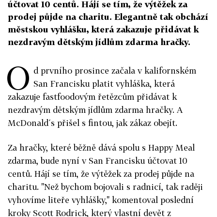
účtovat 10 centů. Hájí se tím, že výtěžek za
prodej půjde na charitu. Elegantně tak obchází
městskou vyhlášku, která zakazuje přidávat k
nezdravým dětským jídlům zdarma hračky.
O
d prvního prosince začala v kalifornském
San Francisku platit vyhláška, která
zakazuje fastfoodovým řetězcům přidávat k
nezdravým dětským jídlům zdarma hračky. A
McDonald´s přišel s fintou, jak zákaz obejít.
Za hračky, které běžně dává spolu s Happy Meal
zdarma, bude nyní v San Francisku účtovat 10
centů. Hájí se tím, že výtěžek za prodej půjde na
charitu. "Než bychom bojovali s radnicí, tak raději
vyhovíme liteře vyhlášky," komentoval poslední
kroky Scott Rodrick, který vlastní devět z