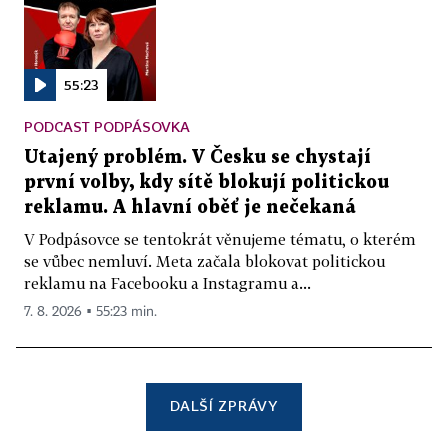
55:23
PODCAST PODPÁSOVKA
Utajený problém. V Česku se chystají
první volby, kdy sítě blokují politickou
reklamu. A hlavní oběť je nečekaná
V Podpásovce se tentokrát věnujeme tématu, o kterém
se vůbec nemluví. Meta začala blokovat politickou
reklamu na Facebooku a Instagramu a...
7. 8. 2026 ▪ 55:23 min.
DALŠÍ ZPRÁVY