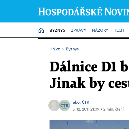
BYZNYS
HOME
ZPRÁVY
NÁZORY
TECH
HN.cz
›
Byznys
Dálnice D1 b
Jinak by ces
eko
ČTK
,
5. 12. 2011 21:09 ▪ 2 min. čtení