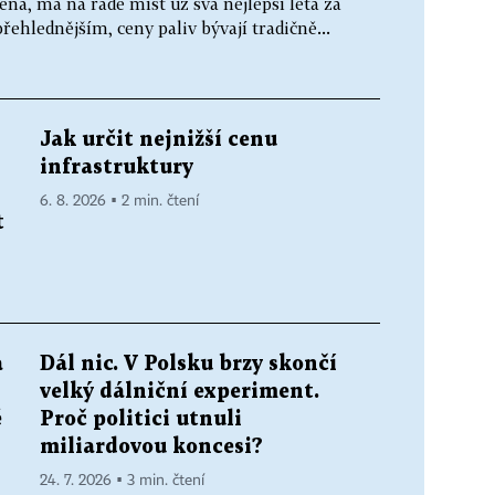
žená, má na řadě míst už svá nejlepší léta za
řehlednějším, ceny paliv bývají tradičně...
Jak určit nejnižší cenu
infrastruktury
6. 8. 2026 ▪ 2 min. čtení
t
a
Dál nic. V Polsku brzy skončí
velký dálniční experiment.
ě
Proč politici utnuli
miliardovou koncesi?
24. 7. 2026 ▪ 3 min. čtení