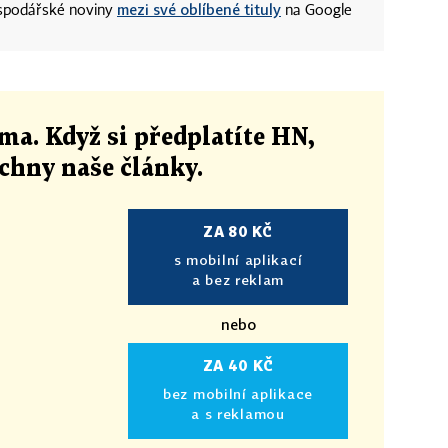
mezi své oblíbené tituly
ospodářské noviny
na Google
ma. Když si předplatíte HN,
echny naše články
.
ZA 80 KČ
s mobilní aplikací
a bez reklam
nebo
ZA 40 KČ
bez mobilní aplikace
a s reklamou