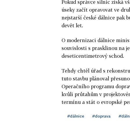
Pokud správce silnic získá v
úseky začít opravovat ve dru
nejstarší české dálnice pak b
devět let.
O modernizaci dálnice minist
souvislosti s prasklinou na j
deseticentimetrový schod.
Tehdy chtěl úřad s rekonstruk
tuto stavbu plánoval přesuno
Operačního programu doprava
kvůli průtahům v projektovém
termínu a stát o evropské pen
#dálnice
#doprava
#dáln