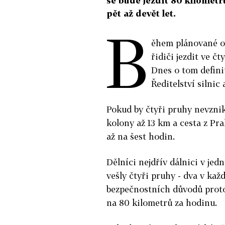
se bude jezdit 80 kilomet
pět až devět let.
B
ěhem plánované op
řidiči jezdit ve č
Dnes o tom defini
Ředitelství silnic 
Pokud by čtyři pruhy nevznikl
kolony až 13 km a cesta z Pr
až na šest hodin.
Dělníci nejdřív dálnici v jed
vešly čtyři pruhy - dva v ka
bezpečnostních důvodů proto 
na 80 kilometrů za hodinu.