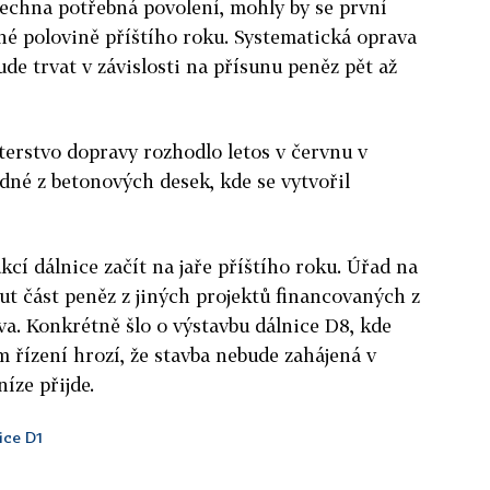
šechna potřebná povolení, mohly by se první
hé polovině příštího roku. Systematická oprava
ude trvat v závislosti na přísunu peněz pět až
erstvo dopravy rozhodlo letos v červnu v
edné z betonových desek, kde se vytvořil
cí dálnice začít na jaře příštího roku. Úřad na
ut část peněz z jiných projektů financovaných z
. Konkrétně šlo o výstavbu dálnice D8, kde
 řízení hrozí, že stavba nebude zahájená v
íze přijde.
ice D1