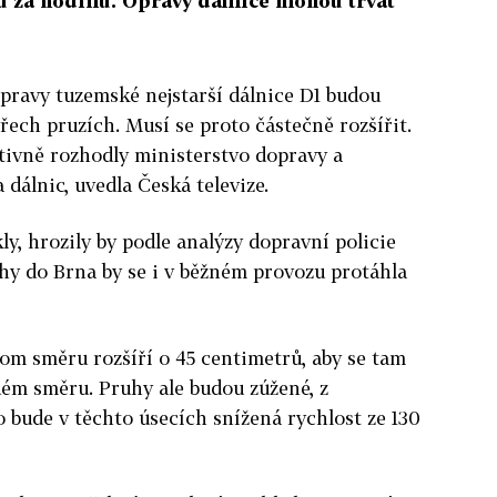
rů za hodinu. Opravy dálnice mohou trvat
ravy tuzemské nejstarší dálnice D1 budou
tyřech pruzích. Musí se proto částečně rozšířit.
tivně rozhodly ministerstvo dopravy a
a dálnic, uvedla Česká televize.
y, hrozily by podle analýzy dopravní policie
ahy do Brna by se i v běžném provozu protáhla
nom směru rozšíří o 45 centimetrů, aby se tam
ždém směru. Pruhy ale budou zúžené, z
bude v těchto úsecích snížená rychlost ze 130