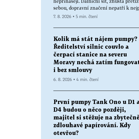
nepřinášejí. Dálniční síť, zhusta přetí
sebou, dopravní značení nepatří k nejp
7. 8. 2026 ▪ 5 min. čtení
Kolik má stát nájem pumpy?
Ředitelství silnic couvlo a
čerpací stanice na severu
Moravy nechá zatím fungova
i bez smlouvy
6. 8. 2026 ▪ 4 min. čtení
První pumpy Tank Ono u D1 
D4 budou o něco později,
majitel si stěžuje na zbytečn
zdlouhavé papírování. Kdy
otevřou?