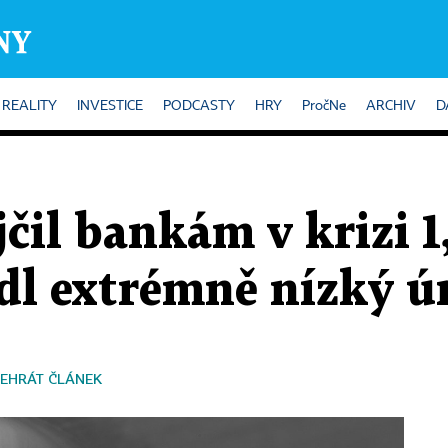
REALITY
INVESTICE
PODCASTY
HRY
PročNe
ARCHIV
D
jčil bankám v krizi 1
ídl extrémně nízký ú
EHRÁT ČLÁNEK