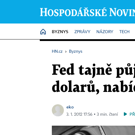
BYZNYS
HOME
ZPRÁVY
NÁZORY
TECH
HN.cz
›
Byznys
Fed tajně pů
dolarů, nab
eko
PŘ
3. 1. 2012 17:56 ▪ 3 min. čtení