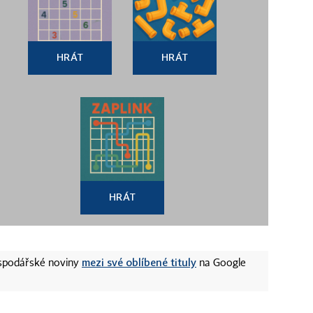
HRÁT
HRÁT
HRÁT
mezi své oblíbené tituly
ospodářské noviny
na Google