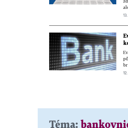
zd
al
13.
E
k
Ev
pů
br
12.
Téma:
bankovni