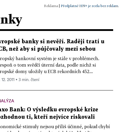
|
Předplatné HN+ je zcela bez reklam.
ánky
vropské banky si nevěří. Raději tratí u
CB, než aby si půjčovaly mezi sebou
ropský bankovní systém je stále v problémech.
espoň o tom svědčí úterní data, podle nichž si
ropské domy uložily u ECB rekordních 452...
 12. 2011 ▪ 3 min. čtení
NALÝZA
axo Bank: O výsledku evropské krize
ozhodnou ti, kteří nejvíce riskovali
onomické stimuly nejsou příliš účinné, pokud chybí