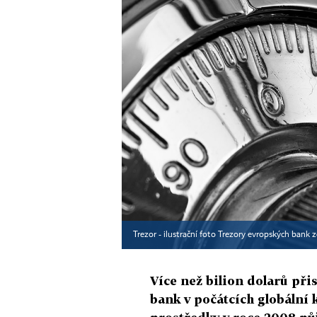
Trezor - ilustrační foto Trezory evropských bank 
Více než bilion dolarů při
bank v počátcích globální k