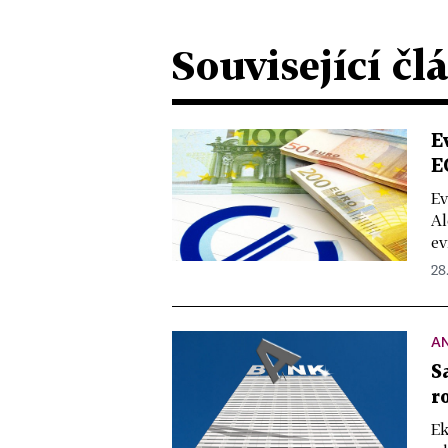
Související čl
E
E
Ev
Al
ev
28.
A
S
r
Ek