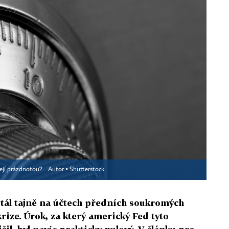
zejí prázdnotou?
Autor ▪
Shutterstock
stál tajně na účtech předních soukromých
rize. Úrok, za který americký Fed tyto