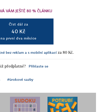
VÁ VÁM JEŠTĚ 80 % ČLÁNKU
Číst dál za
40 Kč
na první dva měsíce
za 80 Kč.
tné bez reklam a s mobilní aplikací
iž předplatné?
Přihlaste se
B
#úrokové sazby