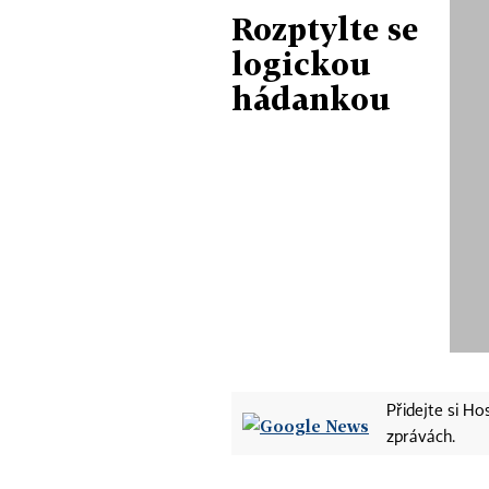
Rozptylte se
logickou
hádankou
Přidejte si H
zprávách.