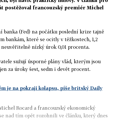
il, byl navíc prakticky nulový. V článku pro
át postěžoval francouzský premiér Michel
í banka (Fed) na počátku poslední krize tajně
m bankám, které se ocitly v těžkostech, 1,2
a neuvěřitelně nízký úrok 0,01 procenta.
tele sužují úsporné plány vlád, kterým jsou
jen za úroky šest, sedm i devět procent.
m je na pokraji kolapsu, píše britský Daily
 Michel Rocard a francouzský ekonomický
se nad tím opět rozohnili ve článku, který dnes