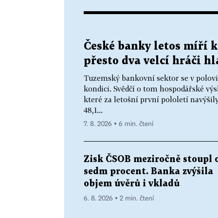
České banky letos míří 
přesto dva velcí hráči h
Tuzemský bankovní sektor se v polovi
kondici. Svědčí o tom hospodářské výs
které za letošní první pololetí navýšil
48,1...
7. 8. 2026 ▪ 6 min. čtení
Zisk ČSOB meziročně stoupl 
sedm procent. Banka zvýšila
objem úvěrů i vkladů
6. 8. 2026 ▪ 2 min. čtení