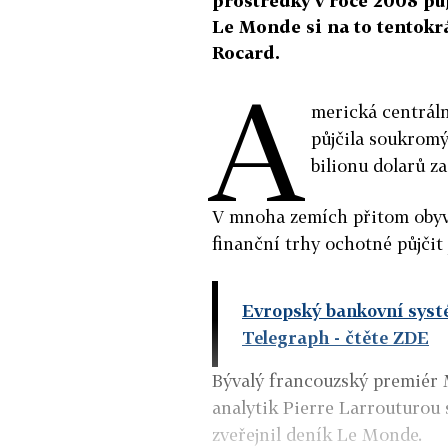
prostředky v roce 2008 půjč
Le Monde si na to tentokr
Rocard.
A
merická centráln
půjčila soukromý
bilionu dolarů z
V mnoha zemích přitom obyva
finanční trhy ochotné půjčit 
Evropský bankovní systé
Telegraph
- čtěte ZDE
Bývalý francouzský premiér
analytik Pierre Larrouturou 
zveřejnil deník Le Monde.