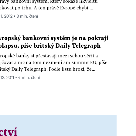
ravý bankovní systém, který dokáže likviditu
okovat po trhu. A ten právě Evropě chybí....
 1. 2012 ▪ 3 min. čtení
vropský bankovní systém je na pokraji
olapsu, píše britský Daily Telegraph
ropské banky si přestávají mezi sebou věřit a
jčovat a nic na tom nezmění ani summit EU, píše
itský Daily Telegraph. Podle listu hrozí, že...
 12. 2011 ▪ 4 min. čtení
ctví