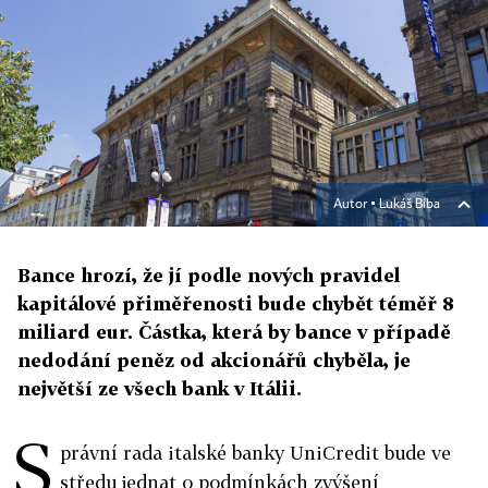
Autor ▪
Lukáš Bíba
Bance hrozí, že jí podle nových pravidel
kapitálové přiměřenosti bude chybět téměř 8
miliard eur. Částka, která by bance v případě
nedodání peněz od akcionářů chyběla, je
největší ze všech bank v Itálii.
S
právní rada italské banky UniCredit bude ve
středu jednat o podmínkách zvýšení