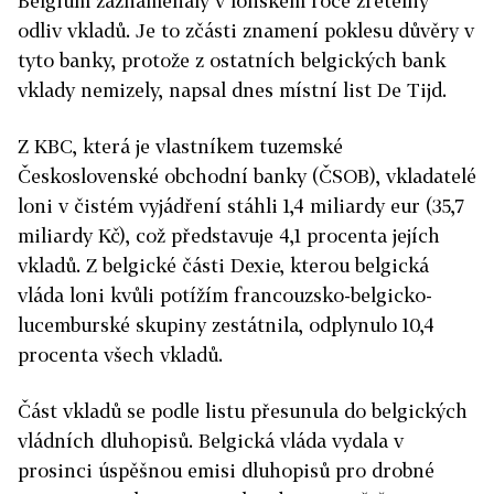
Belgium zaznamenaly v loňském roce zřetelný
odliv vkladů. Je to zčásti znamení poklesu důvěry v
tyto banky, protože z ostatních belgických bank
vklady nemizely, napsal dnes místní list De Tijd.
Z KBC, která je vlastníkem tuzemské
Československé obchodní banky (ČSOB), vkladatelé
loni v čistém vyjádření stáhli 1,4 miliardy eur (35,7
miliardy Kč), což představuje 4,1 procenta jejích
vkladů. Z belgické části Dexie, kterou belgická
vláda loni kvůli potížím francouzsko-belgicko-
lucemburské skupiny zestátnila, odplynulo 10,4
procenta všech vkladů.
Část vkladů se podle listu přesunula do belgických
vládních dluhopisů. Belgická vláda vydala v
prosinci úspěšnou emisi dluhopisů pro drobné