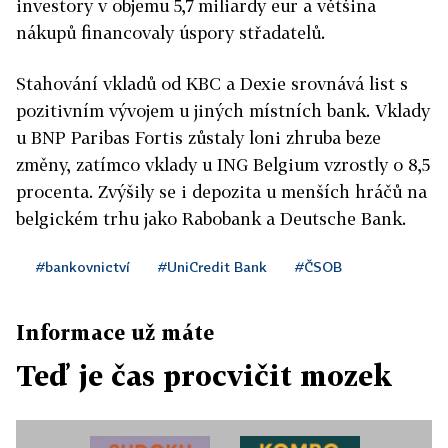
investory v objemu 5,7 miliardy eur a většina
nákupů financovaly úspory střadatelů.
Stahování vkladů od KBC a Dexie srovnává list s
pozitivním vývojem u jiných místních bank. Vklady
u BNP Paribas Fortis zůstaly loni zhruba beze
změny, zatímco vklady u ING Belgium vzrostly o 8,5
procenta. Zvýšily se i depozita u menších hráčů na
belgickém trhu jako Rabobank a Deutsche Bank.
#bankovnictví
#UniCredit Bank
#ČSOB
Informace už máte
Teď je čas procvičit mozek