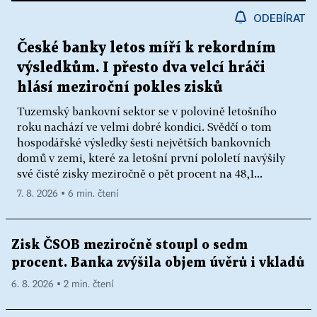
ODEBÍRAT
České banky letos míří k rekordním
výsledkům. I přesto dva velcí hráči
hlásí meziroční pokles zisků
Tuzemský bankovní sektor se v polovině letošního
roku nachází ve velmi dobré kondici. Svědčí o tom
hospodářské výsledky šesti největších bankovních
domů v zemi, které za letošní první pololetí navýšily
své čisté zisky meziročně o pět procent na 48,1...
7. 8. 2026 ▪ 6 min. čtení
Zisk ČSOB meziročně stoupl o sedm
procent. Banka zvýšila objem úvěrů i vkladů
6. 8. 2026 ▪ 2 min. čtení