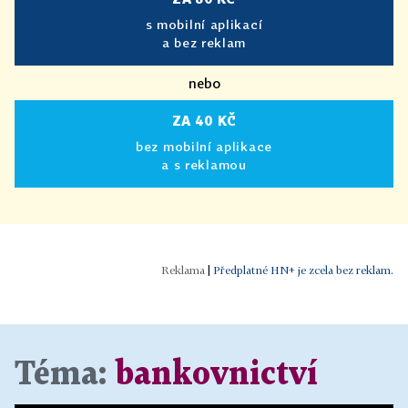
s mobilní aplikací
a bez reklam
nebo
ZA 40 KČ
bez mobilní aplikace
a s reklamou
|
Předplatné HN+ je zcela bez reklam.
Téma:
bankovnictví