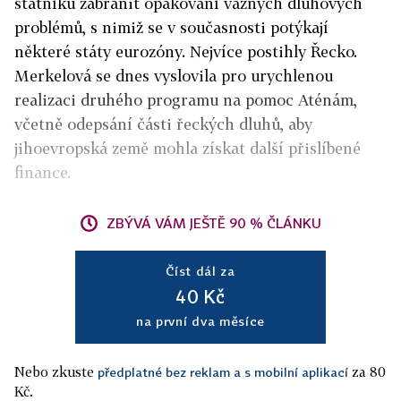
státníků zabránit opakování vážných dluhových
problémů, s nimiž se v současnosti potýkají
některé státy eurozóny. Nejvíce postihly Řecko.
Merkelová se dnes vyslovila pro urychlenou
realizaci druhého programu na pomoc Aténám,
včetně odepsání části řeckých dluhů, aby
jihoevropská země mohla získat další přislíbené
finance.
ZBÝVÁ VÁM JEŠTĚ 90 % ČLÁNKU
Číst dál za
40 Kč
na první dva měsíce
Nebo zkuste
za 80
předplatné bez reklam a s mobilní aplikací
Kč.