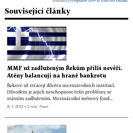
|
Předplatné HN+ je zcela bez reklam.
Související články
MMF už zadluženým Řekům příliš nevěří.
Atény balancují na hraně bankrotu
Řekové už ztrácejí důvěru mezinárodních institucí.
Důvodem je jejich neschopnost řešit problémy se
státním zadlužením. Mezinárodní měnový fond...
8. 1. 2012 ▪ 2 min. čtení