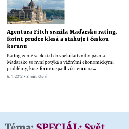
Agentura Fitch srazila Maďarsku rating,
forint prudce klesá a stahuje i českou
korunu
Rating země se dostal do spekulativního pásma.
Maďarsko se nyní potýká s vážnými ekonomickými
problémy, kurz forintu spadl vůči euru na...
6. 1. 2012 ▪ 3 min. čtení
Téma:
SPECIÁL:
Svět