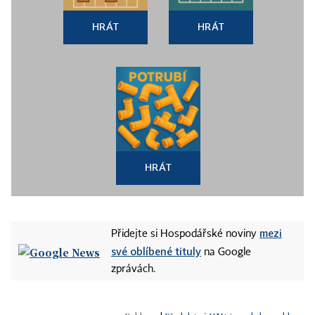
HRÁT
HRÁT
HRÁT
mezi
Přidejte si Hospodářské noviny
své oblíbené tituly
na Google
zprávách.