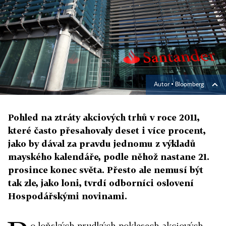
Autor ▪
Bloomberg
Pohled na ztráty akciových trhů v roce 2011,
které často přesahovaly deset i více procent,
jako by dával za pravdu jednomu z výkladů
mayského kalendáře, podle něhož nastane 21.
prosince konec světa. Přesto ale nemusí být
tak zle, jako loni, tvrdí odborníci oslovení
Hospodářskými novinami.
o loňských prudkých poklesech akciových