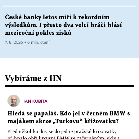
České banky letos míří k rekordním
výsledkům. I přesto dva velcí hráči hlásí
meziroční pokles zisků
7. 8. 2026 ▪ 6 min. čtení
Vybíráme z HN
JAN KUBITA
Hledá se papaláš. Kdo jel v černém BMW s
majákem skrze „Turkovu“ křižovatku?
Před několika dny se do jedné pražské křižovatky
přihnalo obří luxusní BMW se začerněnými skly a