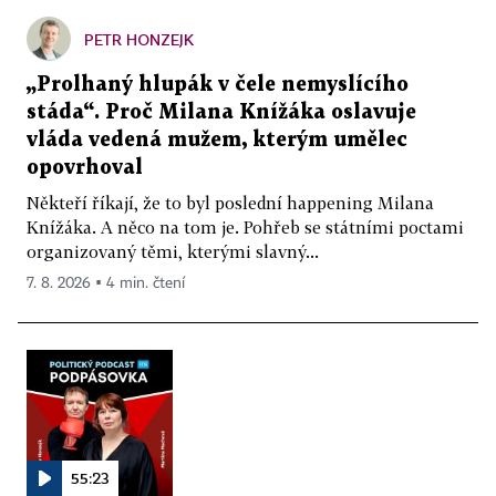
PETR HONZEJK
„Prolhaný hlupák v čele nemyslícího
stáda“. Proč Milana Knížáka oslavuje
vláda vedená mužem, kterým umělec
opovrhoval
Někteří říkají, že to byl poslední happening Milana
Knížáka. A něco na tom je. Pohřeb se státními poctami
organizovaný těmi, kterými slavný...
7. 8. 2026 ▪ 4 min. čtení
55:23