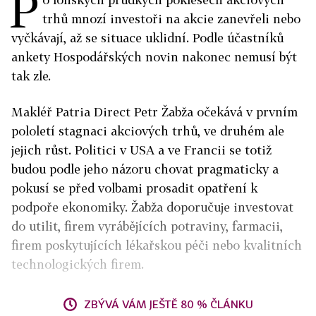
P
trhů mnozí investoři na akcie zanevřeli nebo
vyčkávají, až se situace uklidní. Podle účastníků
ankety Hospodářských novin nakonec nemusí být
tak zle.
Makléř Patria Direct Petr Žabža očekává v prvním
pololetí stagnaci akciových trhů, ve druhém ale
jejich růst. Politici v USA a ve Francii se totiž
budou podle jeho názoru chovat pragmaticky a
pokusí se před volbami prosadit opatření k
podpoře ekonomiky. Žabža doporučuje investovat
do utilit, firem vyrábějících potraviny, farmacii,
firem poskytujících lékařskou péči nebo kvalitních
technologických firem.
ZBÝVÁ VÁM JEŠTĚ 80 % ČLÁNKU