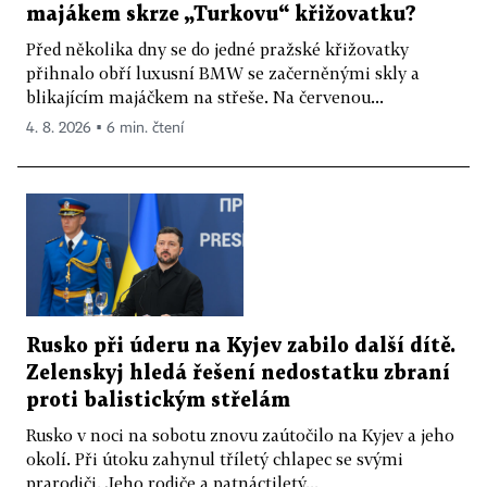
majákem skrze „Turkovu“ křižovatku?
Před několika dny se do jedné pražské křižovatky
přihnalo obří luxusní BMW se začerněnými skly a
blikajícím majáčkem na střeše. Na červenou...
4. 8. 2026 ▪ 6 min. čtení
Rusko při úderu na Kyjev zabilo další dítě.
Zelenskyj hledá řešení nedostatku zbraní
proti balistickým střelám
Rusko v noci na sobotu znovu zaútočilo na Kyjev a jeho
okolí. Při útoku zahynul tříletý chlapec se svými
prarodiči. Jeho rodiče a patnáctiletý...