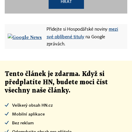
HRÁT
mezi
Přidejte si Hospodářské noviny
své oblíbené tituly
na Google
zprávách.
Tento článek
je
zdarma. Když si
předplatíte HN, budete moci číst
všechny naše články
.
Veškerý obsah HN.cz
Mobilní aplikace
Bez reklam
Odemykejte obsah pro přátele