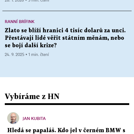
28. 1. 2026 ▪ 5 min. čtení
RANNÍ BRÍFINK
Zlato se blíží hranici 4 tisíc dolarů za unci.
Přestávají lidé věřit státním měnám, nebo
se bojí další krize?
24. 9. 2025 ▪ 1 min. čtení
Vybíráme z HN
JAN KUBITA
Hledá se papaláš. Kdo jel v černém BMW s