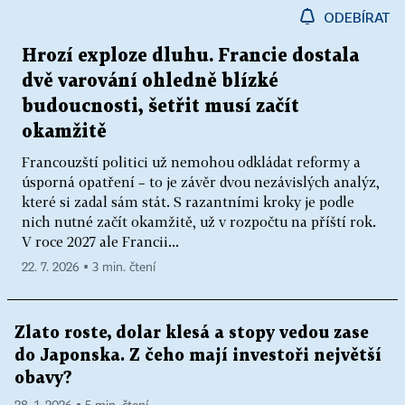
ODEBÍRAT
Hrozí exploze dluhu. Francie dostala
dvě varování ohledně blízké
budoucnosti, šetřit musí začít
okamžitě
Francouzští politici už nemohou odkládat reformy a
úsporná opatření – to je závěr dvou nezávislých analýz,
které si zadal sám stát. S razantními kroky je podle
nich nutné začít okamžitě, už v rozpočtu na příští rok.
V roce 2027 ale Francii...
22. 7. 2026 ▪ 3 min. čtení
Zlato roste, dolar klesá a stopy vedou zase
do Japonska. Z čeho mají investoři největší
obavy?