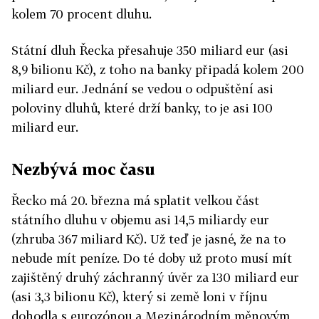
kolem 70 procent dluhu.
Státní dluh Řecka přesahuje 350 miliard eur (asi
8,9 bilionu Kč), z toho na banky připadá kolem 200
miliard eur. Jednání se vedou o odpuštění asi
poloviny dluhů, které drží banky, to je asi 100
miliard eur.
Nezbývá moc času
Řecko má 20. března má splatit velkou část
státního dluhu v objemu asi 14,5 miliardy eur
(zhruba 367 miliard Kč). Už teď je jasné, že na to
nebude mít peníze. Do té doby už proto musí mít
zajištěný druhý záchranný úvěr za 130 miliard eur
(asi 3,3 bilionu Kč), který si země loni v říjnu
dohodla s eurozónou a Mezinárodním měnovým