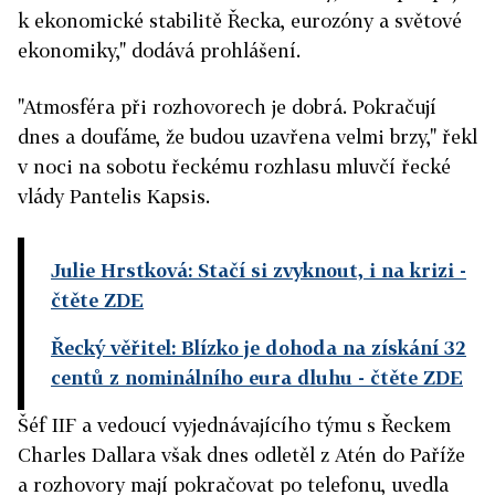
k ekonomické stabilitě Řecka, eurozóny a světové
ekonomiky," dodává prohlášení.
"Atmosféra při rozhovorech je dobrá. Pokračují
dnes a doufáme, že budou uzavřena velmi brzy," řekl
v noci na sobotu řeckému rozhlasu mluvčí řecké
vlády Pantelis Kapsis.
Julie Hrstková: Stačí si zvyknout, i na krizi
-
čtěte ZDE
Řecký věřitel: Blízko je dohoda na získání 32
centů z nominálního eura dluhu
- čtěte ZDE
Šéf IIF a vedoucí vyjednávajícího týmu s Řeckem
Charles Dallara však dnes odletěl z Atén do Paříže
a rozhovory mají pokračovat po telefonu, uvedla