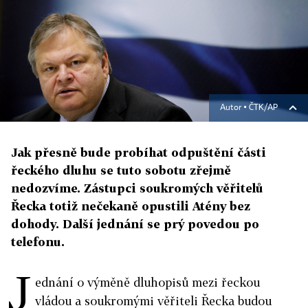
Autor ▪
ČTK/AP
Jak přesně bude probíhat odpuštění části
řeckého dluhu se tuto sobotu zřejmě
nedozvíme. Zástupci soukromých věřitelů
Řecka totiž nečekaně opustili Atény bez
dohody. Další jednání se prý povedou po
telefonu.
J
ednání o výměně dluhopisů mezi řeckou
vládou a soukromými věřiteli Řecka budou