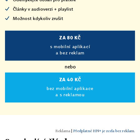
Články v audioverzi + playlist
Možnost kdykoliv zrušit
ZA 80 KČ
s mobilní aplikací
a bez reklam
nebo
ZA 40 KČ
bez mobilní aplikace
a s reklamou
|
Předplatné HN+ je zcela bez reklam.