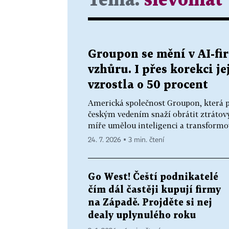
Téma:
slevomat
Groupon se mění v AI-fir
vzhůru. I přes korekci j
vzrostla o 50 procent
Americká společnost Groupon, která pr
českým vedením snaží obrátit ztrátový
míře umělou inteligenci a transformova
24. 7. 2026 ▪ 3 min. čtení
Go West! Čeští podnikatelé
čím dál častěji kupují firmy
na Západě. Projděte si nej
dealy uplynulého roku