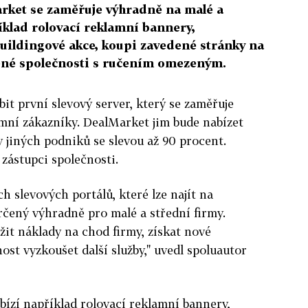
arket se zaměřuje výhradně na malé a
íklad rolovací reklamní bannery,
ildingové akce, koupi zavedené stránky na
ené společnosti s ručením omezeným.
it první slevový server, který se zaměřuje
mní zákazníky. DealMarket jim bude nabízet
y jiných podniků se slevou až 90 procent.
 zástupci společnosti.
ch slevových portálů, které lze najít na
určený výhradně pro malé a střední firmy.
it náklady na chod firmy, získat nové
st vyzkoušet další služby," uvedl spoluautor
ízí například rolovací reklamní bannery,