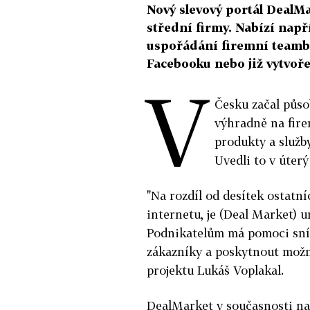
Nový slevový portál DealM
střední firmy. Nabízí např
uspořádání firemní teambu
Facebooku nebo již vytvoř
V
Česku začal působ
výhradně na fire
produkty a služb
Uvedli to v úterý
"Na rozdíl od desítek ostatní
internetu, je (Deal Market) 
Podnikatelům má pomoci sníž
zákazníky a poskytnout možno
projektu Lukáš Voplakal.
DealMarket v současnosti nab