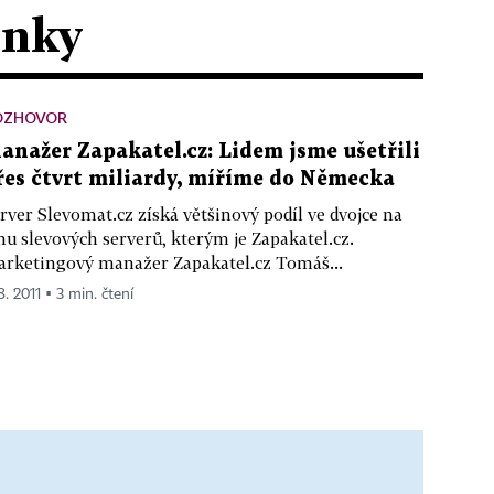
ánky
OZHOVOR
anažer Zapakatel.cz: Lidem jsme ušetřili
řes čtvrt miliardy, míříme do Německa
rver Slevomat.cz získá většinový podíl ve dvojce na
hu slevových serverů, kterým je Zapakatel.cz.
rketingový manažer Zapakatel.cz Tomáš...
8. 2011 ▪ 3 min. čtení