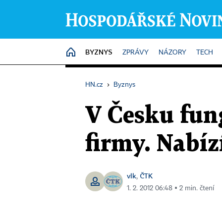
BYZNYS
HOME
ZPRÁVY
NÁZORY
TECH
HN.cz
›
Byznys
V Česku fung
firmy. Nabíz
vlk
ČTK
,
1. 2. 2012 06:48 ▪ 2 min. čtení