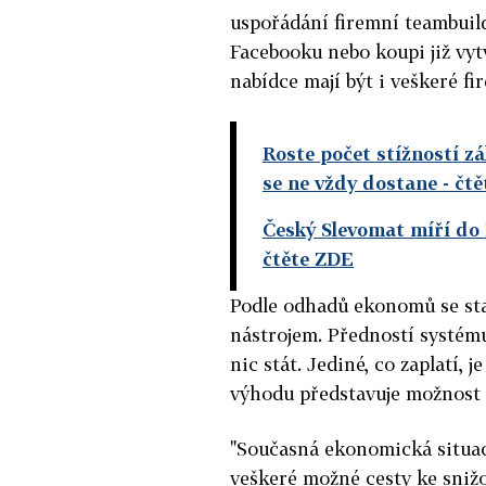
uspořádání firemní teambuil
Facebooku nebo koupi již vy
nabídce mají být i veškeré fi
Roste počet stížností z
se ne vždy dostane
- čt
Český Slevomat míří do P
čtěte ZDE
Podle odhadů ekonomů se st
nástrojem. Předností systému
nic stát. Jediné, co zaplatí,
výhodu představuje možnost p
"Současná ekonomická situace
veškeré možné cesty ke snižo