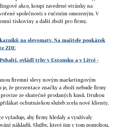
dingové akce, koupi zavedené stránky na
tvořené společnosti s ručením omezeným. V
remní tiskoviny a další zboží pro firmy.
ákazníků na slevomaty. Na majitele poukázek
ěte ZDE
obaltí, ovládl trhy v Estonsku a v Litvě
-
anou firemní slevy novým marketingovým
 je, že prezentace značky a zboží nebude firmy
 je provize ze skutečně prodaných kusů. Druhou
řilákat ochutnávkou služeb zcela nové klienty.
 vyžaduje, aby firmy hledaly a využívaly
vání nákladů. Služby, které jim v tom pomohou,