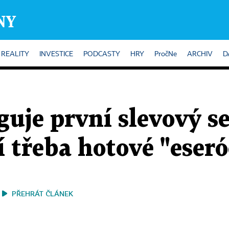
REALITY
INVESTICE
PODCASTY
HRY
PročNe
ARCHIV
D
uje první slevový se
í třeba hotové "eser
PŘEHRÁT ČLÁNEK