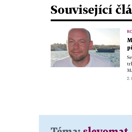
Související čl
R
M
p
Se
tr
Ma
2. 