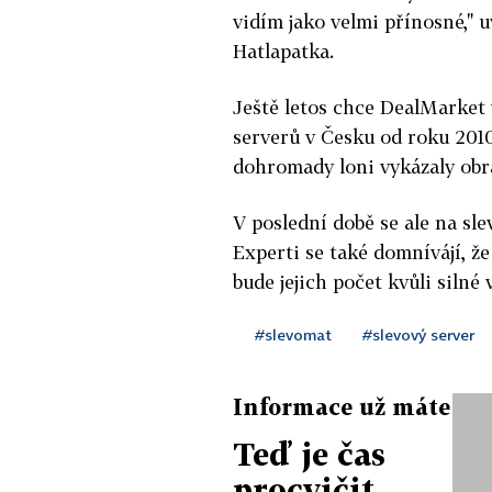
vidím jako velmi přínosné," 
Hatlapatka.
Ještě letos chce DealMarket 
serverů v Česku od roku 2010
dohromady loni vykázaly obr
V poslední době se ale na sle
Experti se také domnívájí, že
bude jejich počet kvůli silné
#slevomat
#slevový server
Informace už máte
Teď je čas
procvičit