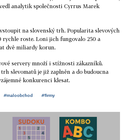
uvedl analytik společnosti Cyrrus Marek
vstoupit na slovenský trh. Popularita slevových
 rychle roste. Loni jich fungovalo 250 a
at dvě miliardy korun.
vové servery množí i stížnosti zákazníků.
 trh slevomatů je již zaplněn a do budoucna
 vzájemné konkurenci klesat.
#maloobchod
#firmy