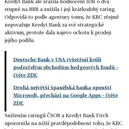
Kredyt Bank ale srazila hodnocení IDR o dva
stupně na BBB a snížila i její krátkodobý rating.
Odpovídá to podle agentury tomu, že KBC zřejmě
nepovažuje Kredyt Bank za své strategické
aktivum, protože dala najevo ochotu k prodeji
jejího podílu.
Deutsche Bank v USA vyšetřují kvůli
podezřelým obchodům hedgeových fondů
-
čtěte ZDE
Druhá největší španělská banka opouští
Microsoft, přechází na Google Apps
- čtěte
ZDE
Snížením ratingů ČSOB a Kredyt Bank Fitch
upozornila na nižší pravděpodobnost toho, že KBC