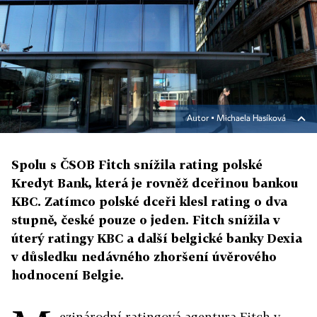
Autor ▪
Michaela Hasíková
Spolu s ČSOB Fitch snížila rating polské
Kredyt Bank, která je rovněž dceřinou bankou
KBC. Zatímco polské dceři klesl rating o dva
stupně, české pouze o jeden. Fitch snížila v
úterý ratingy KBC a další belgické banky Dexia
v důsledku nedávného zhoršení úvěrového
hodnocení Belgie.
ezinárodní ratingová agentura Fitch v