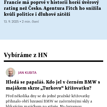
Francie má poprvé v historii horší úvěrový
rating než Česko. Agentura Fitch ho snížila
kvůli politice i dluhové zátěži
13. 9. 2025 ▪ 2 min. čtení
Vybíráme z HN
JAN KUBITA
Hledá se papaláš. Kdo jel v černém BMW s
majákem skrze „Turkovu“ křižovatku?
Před několika dny se do jedné pražské křižovatky
přihnalo obří luxusní BMW se začerněnými skly a
blikajícím majáčkem na střeše. Na červenou...