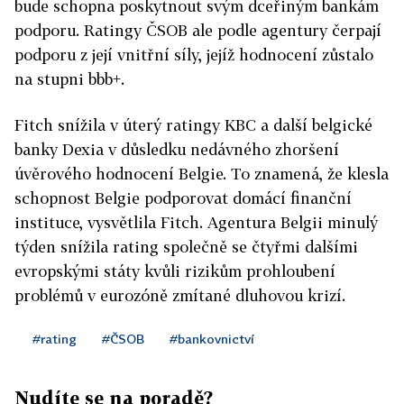
bude schopna poskytnout svým dceřiným bankám
podporu. Ratingy ČSOB ale podle agentury čerpají
podporu z její vnitřní síly, jejíž hodnocení zůstalo
na stupni bbb+.
Fitch snížila v úterý ratingy KBC a další belgické
banky Dexia v důsledku nedávného zhoršení
úvěrového hodnocení Belgie. To znamená, že klesla
schopnost Belgie podporovat domácí finanční
instituce, vysvětlila Fitch. Agentura Belgii minulý
týden snížila rating společně se čtyřmi dalšími
evropskými státy kvůli rizikům prohloubení
problémů v eurozóně zmítané dluhovou krizí.
#rating
#ČSOB
#bankovnictví
Nudíte se na poradě?