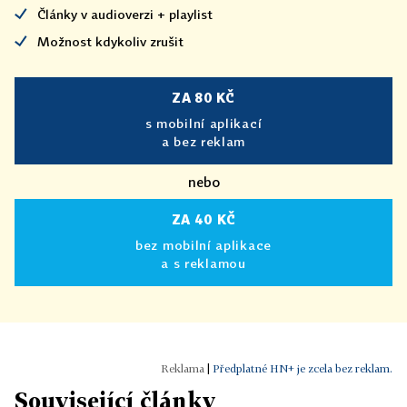
Články v audioverzi + playlist
Možnost kdykoliv zrušit
ZA 80 KČ
s mobilní aplikací
a bez reklam
nebo
ZA 40 KČ
bez mobilní aplikace
a s reklamou
|
Předplatné HN+ je zcela bez reklam.
Související články