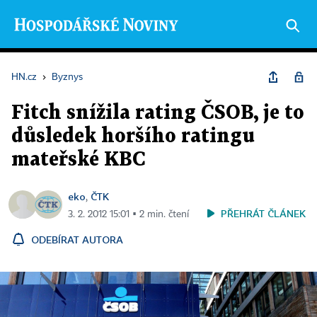
HN.cz
›
Byznys
Fitch snížila rating ČSOB, je to
důsledek horšího ratingu
mateřské KBC
eko
ČTK
,
PŘEHRÁT ČLÁNEK
3. 2. 2012 15:01 ▪ 2 min. čtení
ODEBÍRAT AUTORA