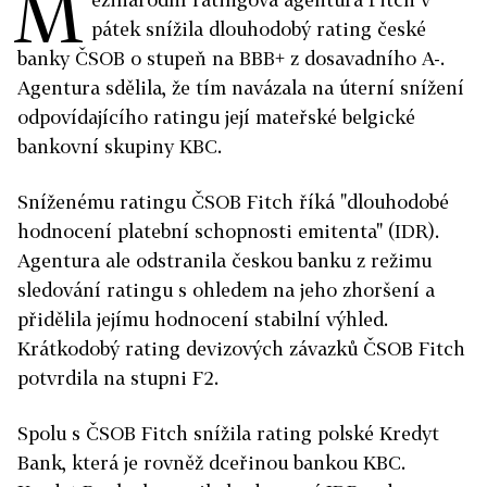
M
pátek snížila dlouhodobý rating české
banky ČSOB o stupeň na BBB+ z dosavadního A-.
Agentura sdělila, že tím navázala na úterní snížení
odpovídajícího ratingu její mateřské belgické
bankovní skupiny KBC.
Sníženému ratingu ČSOB Fitch říká "dlouhodobé
hodnocení platební schopnosti emitenta" (IDR).
Agentura ale odstranila českou banku z režimu
sledování ratingu s ohledem na jeho zhoršení a
přidělila jejímu hodnocení stabilní výhled.
Krátkodobý rating devizových závazků ČSOB Fitch
potvrdila na stupni F2.
Spolu s ČSOB Fitch snížila rating polské Kredyt
Bank, která je rovněž dceřinou bankou KBC.