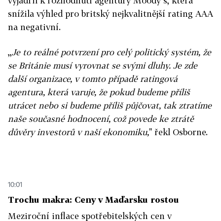
vyjádřil k rozhodnutí agentury Moody´s, která
snížila výhled pro britský nejkvalitnější rating AAA
na negativní.
,,
Je to reálné potvrzení pro celý politický systém, že
se Británie musí vyrovnat se svými dluhy. Je zde
další organizace, v tomto případě ratingová
agentura, která varuje, že pokud budeme příliš
utrácet nebo si budeme příliš půjčovat, tak ztratíme
naše současné hodnocení, což povede ke ztrátě
důvěry investorů v naší ekonomiku,
" řekl Osborne.
10:01
Trochu makra: Ceny v Maďarsku rostou
Meziroční inflace spotřebitelských cen v