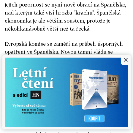
jejich pozornost se nyní nově obrací na Španělsko,
nad kterým také visí hrozba "krachu". Španělská
ekonomika je ale větším soustem, protože je
několikanásobně větší než ta řecká.
Evropská komise se zaměří na průbeh úsporných
opatření ve Španělsku. Novou tamní vládu se
×
chystá "trestat" za jejich zdržování.
13:35
Řečtí politici se zpozdí
Tak to podle zahraničních médií vypadá, že
schůzka řeckého kabinetu bude o hodinu odložena.
Řečtí politici by se tak v Aténách měli sejít v 15:00
našeho času.