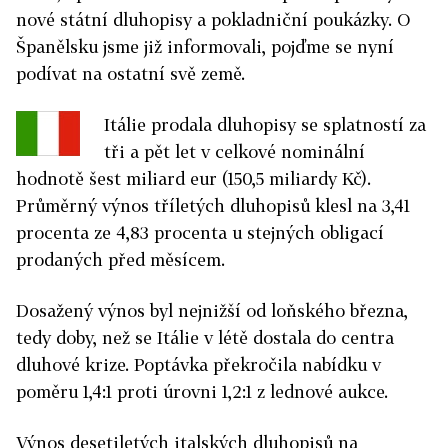
nové státní dluhopisy a pokladniční poukázky. O
Španělsku jsme již informovali, pojďme se nyní
podívat na ostatní svě země.
Itálie prodala dluhopisy se splatností za
tři a pět let v celkové nominální
hodnotě šest miliard eur (150,5 miliardy Kč).
Průměrný výnos tříletých dluhopisů klesl na 3,41
procenta ze 4,83 procenta u stejných obligací
prodaných před měsícem.
Dosažený výnos byl nejnižší od loňského března,
tedy doby, než se Itálie v létě dostala do centra
dluhové krize. Poptávka překročila nabídku v
poměru 1,4:1 proti úrovni 1,2:1 z lednové aukce.
Výnos desetiletých italských dluhopisů na