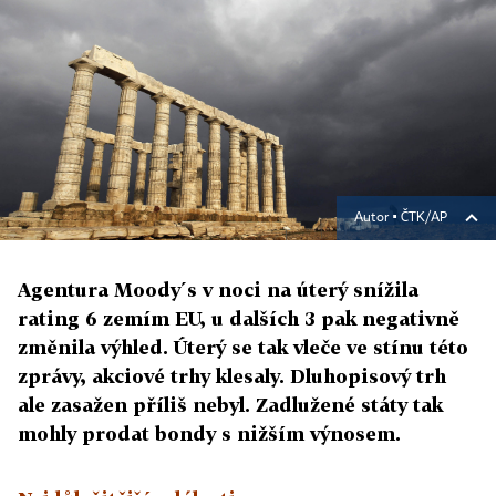
Autor ▪
ČTK/AP
Agentura Moody´s v noci na úterý snížila
rating 6 zemím EU, u dalších 3 pak negativně
změnila výhled. Úterý se tak vleče ve stínu této
zprávy, akciové trhy klesaly. Dluhopisový trh
ale zasažen příliš nebyl. Zadlužené státy tak
mohly prodat bondy s nižším výnosem.