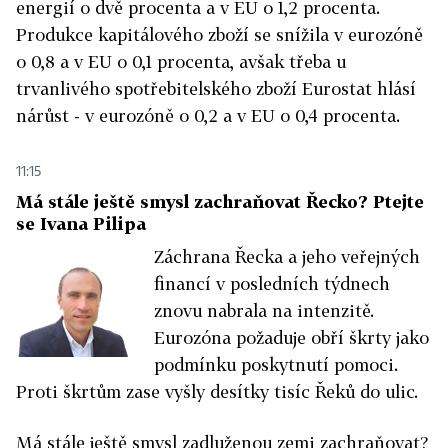
energií o dvě procenta a v EU o 1,2 procenta.
Produkce kapitálového zboží se snížila v eurozóně
o 0,8 a v EU o 0,1 procenta, avšak třeba u
trvanlivého spotřebitelského zboží Eurostat hlásí
nárůst - v eurozóně o 0,2 a v EU o 0,4 procenta.
11:15
Má stále ještě smysl zachraňovat Řecko? Ptejte
se Ivana Pilipa
Záchrana Řecka a jeho veřejných
financí v posledních týdnech
znovu nabrala na intenzitě.
Eurozóna požaduje obří škrty jako
podmínku poskytnutí pomoci.
Proti škrtům zase vyšly desítky tisíc Řeků do ulic.
Má stále ještě smysl zadluženou zemi zachraňovat?