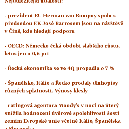
Nejdůležitější události:
- prezident EU Herman van Rompuy spolu s
předsedou EK José Barrosem jsou na návštěvě
v Číně, kde hledají podporu
- OECD:
Německo čeká období slabšího růstu,
letos jen o 0,6 pct
- Řecká ekonomika se ve 4Q propadla o 7 %
- Španělsko, Itálie a Řecko prodaly dluhopisy
různých splatností. Výnosy klesly
- ratingová agentura Moody's v noci na úterý
snížila hodnocení úvěrové spolehlivosti šesti
zemím Evropské unie včetně Itálie, Španělska
a Slovenska.