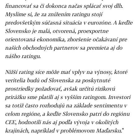
financovať sa či dokonca načas splácať svoj dlh.
Myslíme si, že za znížením ratingu stojí
predovšetkým súčasná situácia v eurozóne. A keďže
Slovensko je malá, otvorená, proexportne
orientovaná ekonomika, zhoršenie očakávaní pre
našich obchodných partnerov sa premieta aj do
nášho ratingu.
Nižší rating síce môže mať vplyv na výnosy, ktoré
veritelia budú od Slovenska za poskytnuté
prostriedky požadovať, avšak určitú rizikovú
prirážku sme platili aj s vyšším ratingom. Investori
sa totiž často rozhodujú na základe sentimentu v
celom regióne, a keďže Slovensko patrí do regiónu
CEE, hodnotili nás aj podľa vývoja v okolitých
krajinách, napríklad v problémovom Maďarsku.
"