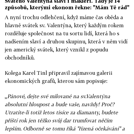
Svatého Valentýna slaví i makléři. Tady je 14
způsobů, kterými ekonom řekne: "Mám Tě rád"
A nyní trochu odlehčení, když máme čas oběda a
hlavně svátek sv. Valentýna, který každým rokem
rozděluje společnost na tu sortu lidí, která ho s
nadšením slaví a druhou skupinu, která v něm vidí
jen americký svátek, který vznikl z popudu
obchodníků.
Kolega Karel Tinl připravil zajímavou galerii
ekonomických grafů, kterou sám popisuje:
,,
Pánové, dejte své milované na sv.Valentýna
absolutní hloupost a bude vaše, navždy! Proč?
Utratíte-li totiž letos tisíce za diamanty, budete
příští rok jen těžko svůj dar trumfovat něčím
lepším. Odborně se tomu říká "řízená očekávání" a