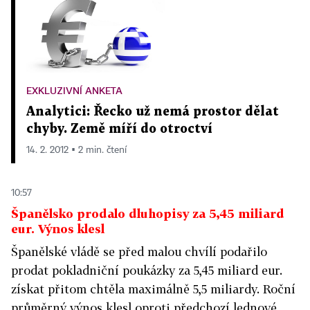
EXKLUZIVNÍ ANKETA
Analytici: Řecko už nemá prostor dělat
chyby. Země míří do otroctví
14. 2. 2012 ▪ 2 min. čtení
10:57
Španělsko prodalo dluhopisy za 5,45 miliard
eur. Výnos klesl
Španělské vládě se před malou chvílí podařilo
prodat pokladniční poukázky za 5,45 miliard eur.
získat přitom chtěla maximálně 5,5 miliardy. Roční
průměrný výnos klesl oproti předchozí lednové