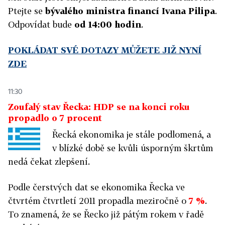
Ptejte se
bývalého ministra financí Ivana Pilipa
.
Odpovídat bude
od 14:00 hodin
.
POKLÁDAT SVÉ DOTAZY MŮŽETE JIŽ NYNÍ
ZDE
11:30
Zoufalý stav Řecka: HDP se na konci roku
propadlo o 7 procent
Řecká ekonomika je stále podlomená, a
v blízké době se kvůli úsporným škrtům
nedá čekat zlepšení.
Podle čerstvých dat se ekonomika Řecka ve
čtvrtém čtvrtletí 2011 propadla meziročně o
7 %
.
To znamená, že se Řecko již pátým rokem v řadě