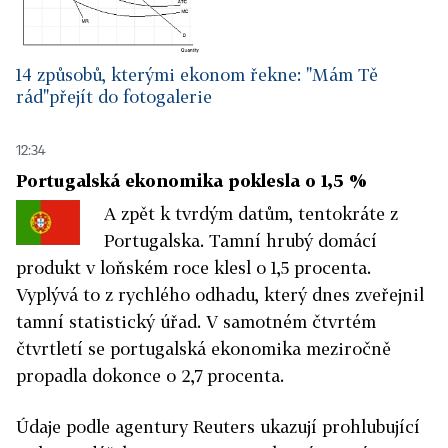
14 způsobů, kterými ekonom řekne: "Mám Tě
rád"
přejít do fotogalerie
12:34
Portugalská ekonomika poklesla o 1,5 %
A zpět k tvrdým datům, tentokráte z
Portugalska. Tamní hrubý domácí
produkt v loňském roce klesl o 1,5 procenta.
Vyplývá to z rychlého odhadu, který dnes zveřejnil
tamní statistický úřad. V samotném čtvrtém
čtvrtletí se portugalská ekonomika meziročně
propadla dokonce o 2,7 procenta.
Údaje podle agentury Reuters ukazují prohlubující