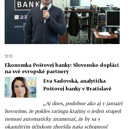
12:10
Ekonomka Poštovej banky: Slovensko doplácí
na své evropské partnery
Eva Sadovská, analytička
Poštovej banky v Bratislavě
,,
Aj dnes, podobne ako aj v januári
hovoríme, že pokles ratingu krajiny o jeden stupeň
nemusí automaticky znamenať, že by sa s
okamžitým účinkom zhoršila naša schopnosť