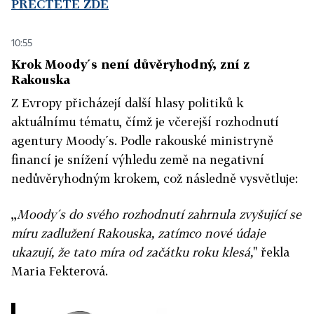
PŘEČTĚTE ZDE
10:55
Krok Moody´s není důvěryhodný, zní z
Rakouska
Z Evropy přicházejí další hlasy politiků k
aktuálnímu tématu, čímž je včerejší rozhodnutí
agentury Moody´s. Podle rakouské ministryně
financí je snížení výhledu země na negativní
nedůvěryhodným krokem, což následně vysvětluje:
,,
Moody´s do svého rozhodnutí zahrnula zvyšující se
míru zadlužení Rakouska, zatímco nové údaje
ukazují, že tato míra od začátku roku klesá,
" řekla
Maria Fekterová.