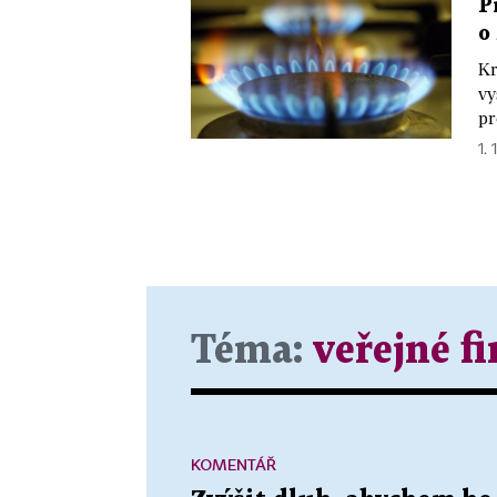
P
o
Kr
vy
pr
1. 
Téma:
veřejné f
KOMENTÁŘ