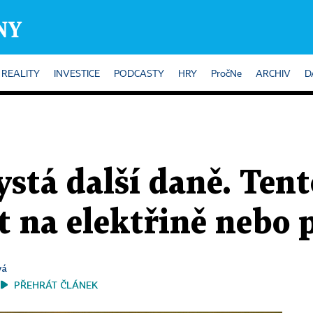
REALITY
INVESTICE
PODCASTY
HRY
PročNe
ARCHIV
D
stá další daně. Tent
t na elektřině nebo 
vá
PŘEHRÁT ČLÁNEK