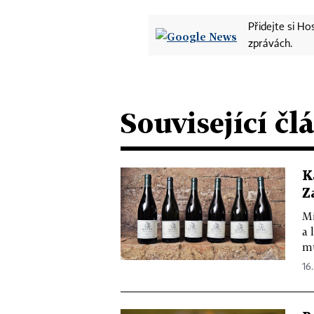
Přidejte si H
zprávách.
Související čl
K
Z
Mi
a 
mů
16.