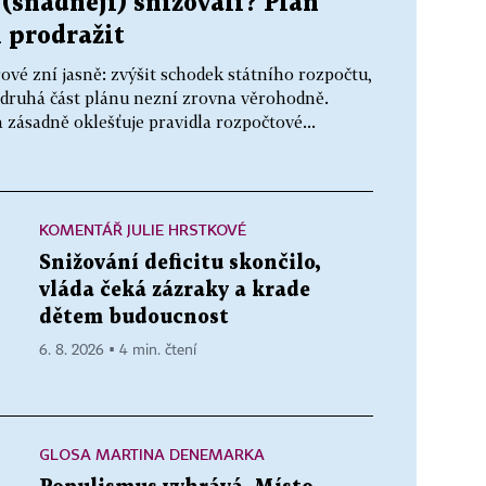
(snadněji) snižovali? Plán
 prodražit
ové zní jasně: zvýšit schodek státního rozpočtu,
 druhá část plánu nezní zrovna věrohodně.
 zásadně oklešťuje pravidla rozpočtové...
KOMENTÁŘ JULIE HRSTKOVÉ
Snižování deficitu skončilo,
vláda čeká zázraky a krade
dětem budoucnost
6. 8. 2026 ▪ 4 min. čtení
GLOSA MARTINA DENEMARKA