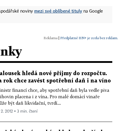
mezi své oblíbené tituly
ospodářské noviny
na Google
|
Předplatné HN+ je zcela bez reklam.
ánky
alousek hledá nové příjmy do rozpočtu.
a rok chce zavést spotřební daň i na víno
nistr financí chce, aby spotřební daň byla vedle piva
lihovin placena i z vína. Pro malé domácí vinaře
že být daň likvidační, tvrdí...
 2. 2012 ▪ 3 min. čtení