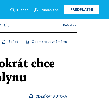
PŘEDPLATNÉ
Hledat
Přihlásit se
BeNative
ALŠÍ
Sdílet
Odemknout známému
okrát chce
plynu
ODEBÍRAT AUTORA