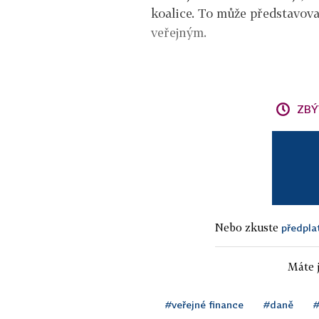
koalice. To může představova
veřejným.
ZBÝ
Nebo zkuste
předpla
Máte j
#veřejné finance
#daně
#