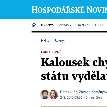
BYZNYS
HOME
ZPRÁVY
NÁZORY
TECH
HN.cz
›
Byznys
EXKLUZIVNĚ
Kalousek chy
státu vyděla
Petr Lukáč
Zuzana Keményo
,
2. 3. 2012 08:56 ▪ 2 min. čtení