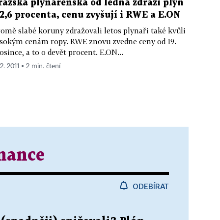
ražská plynárenská od ledna zdraží plyn
 2,6 procenta, cenu zvyšují i RWE a E.ON
omě slabé koruny zdražovali letos plynaři také kvůli
sokým cenám ropy. RWE znovu zvedne ceny od 19.
osince, a to o devět procent. E.ON...
12. 2011 ▪ 2 min. čtení
inance
ODEBÍRAT