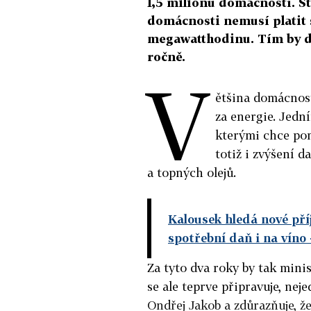
1,5 milionu domácností. Stá
domácnosti nemusí platit 
megawatthodinu. Tím by do
ročně.
V
ětšina domácnost
za energie. Jedn
kterými chce pom
totiž i zvýšení d
a topných olejů.
Kalousek hledá nové pří
spotřební daň i na víno
Za tyto dva roky by tak minis
se ale teprve připravuje, neje
Ondřej Jakob a zdůrazňuje, ž