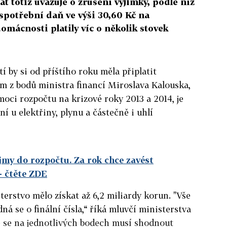
t totiž uvažuje o zrušení výjimky, podle níž
spotřební daň ve výši 30,60 Kč na
mácnosti platily víc o několik stovek
í by si od příštího roku měla připlatit
ím z bodů ministra financí Miroslava Kalouska,
oci rozpočtu na krizové roky 2013 a 2014, je
aní u elektřiny, plynu a částečně i uhlí
jmy do rozpočtu. Za rok chce zavést
- čtěte ZDE
terstvo mělo získat až 6,2 miliardy korun. "Vše
dná se o finální čísla,“ říká mluvčí ministerstva
e se na jednotlivých bodech musí shodnout