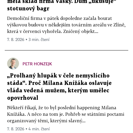
měla sklad firma Vasky. Dům „ukusuje“
stotunový bagr
Demoliční firma v pátek dopoledne začala bourat
výškovou budovu v někdejším továrním areálu ve Zlíně,
která v červenci vyhořela. Zničený objekt...
7. 8. 2026 ▪ 3 min. čtení
PETR HONZEJK
„Prolhaný hlupák v čele nemyslícího
stáda“. Proč Milana Knížáka oslavuje
vláda vedená mužem, kterým umělec
opovrhoval
Někteří říkají, že to byl poslední happening Milana
Knížáka. A něco na tom je. Pohřeb se státními poctami
organizovaný těmi, kterými slavný...
7. 8. 2026 ▪ 4 min. čtení