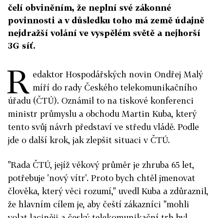
čelí obviněním, že neplní své zákonné
povinnosti a v důsledku toho má země údajně
nejdražší volání ve vyspělém světě a nejhorší
3G síť.
R
edaktor Hospodářských novin Ondřej Malý
míří do rady Českého telekomunikačního
úřadu (ČTÚ). Oznámil to na tiskové konferenci
ministr průmyslu a obchodu Martin Kuba, který
tento svůj návrh představí ve středu vládě. Podle
jde o další krok, jak zlepšit situaci v ČTÚ.
"Rada ČTÚ, jejíž věkový průměr je zhruba 65 let,
potřebuje 'nový vítr'. Proto bych chtěl jmenovat
člověka, který věci rozumí," uvedl Kuba a zdůraznil,
že hlavním cílem je, aby čeští zákazníci "mohli
volat laciněji a český telekomunikační trh byl