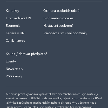
Kontakty
Ochrana osobních údajů
Tiráž redakce HN
Prohlášení o cookies
Economia
Nastavení soukromí
Kariéra v HN
Všeobecné smluvní podmínky
Ceník inzerce
Koupit / darovat předplatné
Eventy
×
Newslettery
RSS kanály
Autorská práva vykonává vydavatel. Bez písemného svolení vydavatele je
zakázáno jakékoli užití částí nebo celku díla, zejména rozmnožování a šíření
jakýmkoli způsobem, mechanickým nebo elektronickým, v českém nebo
jiném jazyce. Bez souhlasu vydavatele je zakázáno též rozmnožování