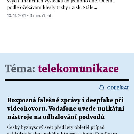
svých finančních výsledků do jednoho dne. Oběma
podle očekávání klesly tržby i zisk. Stále...
10. 11. 2011 ▪ 3 min. čtení
Téma:
telekomunikace
ODEBÍRAT
Rozpozná falešné zprávy i deepfake při
videohovoru. Vodafone uvede unikátní
nástroje na odhalování podvodů
Český byznysový svět před lety obletěl případ
zakladatele slovenského fitness e-shopu GymBeam