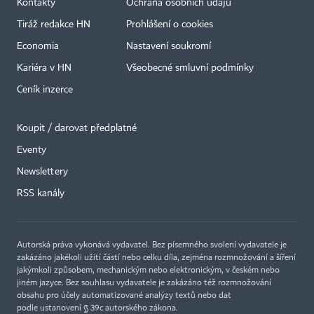
Kontakty
Ochrana osobních údajů
Tiráž redakce HN
Prohlášení o cookies
Economia
Nastavení soukromí
Kariéra v HN
Všeobecné smluvní podmínky
Ceník inzerce
Koupit / darovat předplatné
Eventy
×
Newslettery
RSS kanály
Autorská práva vykonává vydavatel. Bez písemného svolení vydavatele je
zakázáno jakékoli užití částí nebo celku díla, zejména rozmnožování a šíření
jakýmkoli způsobem, mechanickým nebo elektronickým, v českém nebo
jiném jazyce. Bez souhlasu vydavatele je zakázáno též rozmnožování
obsahu pro účely automatizované analýzy textů nebo dat
podle ustanovení § 39c autorského zákona.