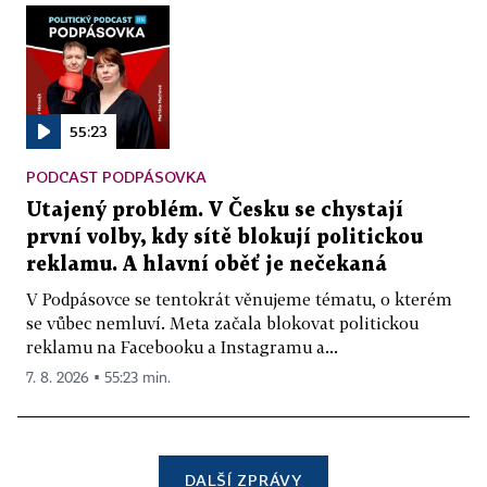
55:23
PODCAST PODPÁSOVKA
Utajený problém. V Česku se chystají
první volby, kdy sítě blokují politickou
reklamu. A hlavní oběť je nečekaná
V Podpásovce se tentokrát věnujeme tématu, o kterém
se vůbec nemluví. Meta začala blokovat politickou
reklamu na Facebooku a Instagramu a...
7. 8. 2026 ▪ 55:23 min.
DALŠÍ ZPRÁVY