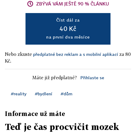
ZBÝVÁ VÁM JEŠTĚ 90 % ČLÁNKU
Číst dál za
40 Kč
na první dva měsíce
Nebo zkuste
za 80
předplatné bez reklam a s mobilní aplikací
Kč.
Máte již předplatné?
Přihlaste se
#reality
#bydlení
#dům
Informace už máte
Teď je čas procvičit mozek