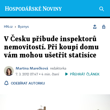
HN.cz
›
Byznys
V Česku přibude inspektorů
nemovitostí. Při koupi domu
vám mohou ušetřit statisíce
Martina Marečková
redaktorka
PŘEHRÁT ČLÁNEK
7. 3. 2012 07:47 ▪ 4 min. čtení
ODEBÍRAT AUTORKU