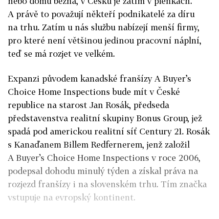
nebo domu běžná, v Česku je zatím v plenkách.
A právě to považují někteří podnikatelé za díru
na trhu. Zatím u nás službu nabízejí menší firmy,
pro které není většinou jedinou pracovní náplní,
teď se má rozjet ve velkém.
Expanzi původem kanadské franšízy A Buyer’s
Choice Home Inspections bude mít v České
republice na starost Jan Rosák, předseda
představenstva realitní skupiny Bonus Group, jež
spadá pod americkou realitní síť Century 21. Rosák
s Kanaďanem Billem Redfernerem, jenž založil
A Buyer’s Choice Home Inspections v roce 2006,
podepsal dohodu minulý týden a získal práva na
rozjezd franšízy i na slovenském trhu. Tím značka
vstupuje na evropský kontinent.