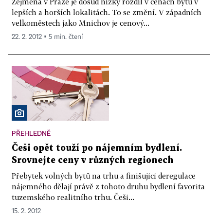
Zejména v Praze je dosud nízký rozdíl v cenách bytů v
lepších a horších lokalitách. To se změní. V západních
velkoměstech jako Mnichov je cenový...
22. 2. 2012 ▪ 5 min. čtení
PŘEHLEDNĚ
Češi opět touží po nájemním bydlení.
Srovnejte ceny v různých regionech
Přebytek volných bytů na trhu a finišující deregulace
nájemného dělají právě z tohoto druhu bydlení favorita
tuzemského realitního trhu. Češi...
15. 2. 2012