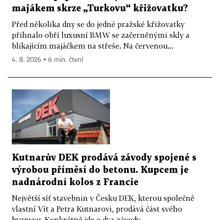
majákem skrze „Turkovu“ křižovatku?
Před několika dny se do jedné pražské křižovatky
přihnalo obří luxusní BMW se začerněnými skly a
blikajícím majáčkem na střeše. Na červenou...
4. 8. 2026 ▪ 6 min. čtení
Kutnarův DEK prodává závody spojené s
výrobou příměsí do betonu. Kupcem je
nadnárodní kolos z Francie
Největší síť stavebnin v Česku DEK, kterou společně
vlastní Vít a Petra Kutnarovi, prodává část svého
byznysu. Konkrétně jde o dva závody...