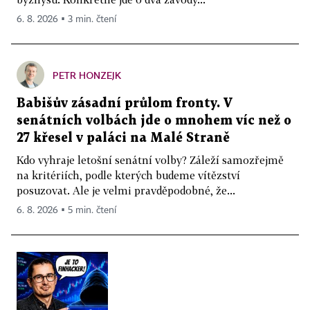
6. 8. 2026 ▪ 3 min. čtení
PETR HONZEJK
Babišův zásadní průlom fronty. V
senátních volbách jde o mnohem víc než o
27 křesel v paláci na Malé Straně
Kdo vyhraje letošní senátní volby? Záleží samozřejmě
na kritériích, podle kterých budeme vítězství
posuzovat. Ale je velmi pravděpodobné, že...
6. 8. 2026 ▪ 5 min. čtení