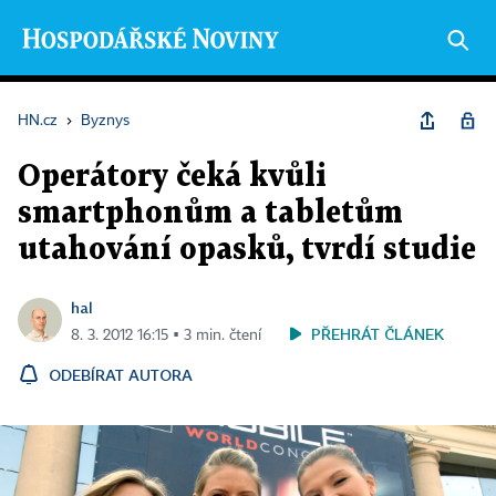
HN.cz
›
Byznys
Operátory čeká kvůli
smartphonům a tabletům
utahování opasků, tvrdí studie
hal
PŘEHRÁT ČLÁNEK
8. 3. 2012 16:15 ▪ 3 min. čtení
ODEBÍRAT AUTORA