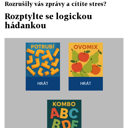
Rozrušily vás zprávy a cítíte stres?
Rozptylte se logickou
hádankou
HRÁT
HRÁT