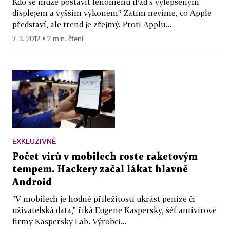
Kdo se může postavit fenoménu iPad s vylepšeným
displejem a vyšším výkonem? Zatím nevíme, co Apple
představí, ale trend je zřejmý. Proti Applu...
7. 3. 2012 ▪ 2 min. čtení
EXKLUZIVNĚ
Počet virů v mobilech roste raketovým
tempem. Hackery začal lákat hlavně
Android
"V mobilech je hodně příležitostí ukrást peníze či
uživatelská data," říká Eugene Kaspersky, šéf antivirové
firmy Kaspersky Lab. Výrobci...