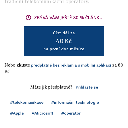
tradiční telekomunikační operátory.
ZBÝVÁ VÁM JEŠTĚ 80 % ČLÁNKU
Číst dál za
40 Kč
na první dva měsíce
Nebo zkuste
za 80
předplatné bez reklam a s mobilní aplikací
Kč.
Máte již předplatné?
Přihlaste se
#telekomunikace
#informační technologie
#Apple
#Microsoft
#operátor