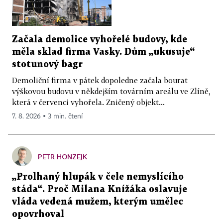
Začala demolice vyhořelé budovy, kde
měla sklad firma Vasky. Dům „ukusuje“
stotunový bagr
Demoliční firma v pátek dopoledne začala bourat
výškovou budovu v někdejším továrním areálu ve Zlíně,
která v červenci vyhořela. Zničený objekt...
7. 8. 2026 ▪ 3 min. čtení
PETR HONZEJK
„Prolhaný hlupák v čele nemyslícího
stáda“. Proč Milana Knížáka oslavuje
vláda vedená mužem, kterým umělec
opovrhoval