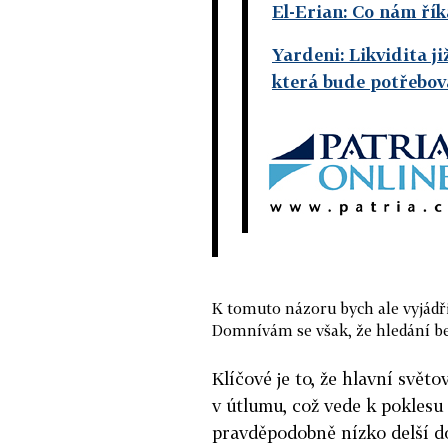
El-Erian: Co nám řík
Yardeni: Likvidita j
která bude potřebo
K tomuto názoru bych ale vyjádři
Domnívám se však, že hledání be
Klíčové je to, že hlavní svě
v útlumu, což vede k poklesu
pravděpodobně nízko delší dob