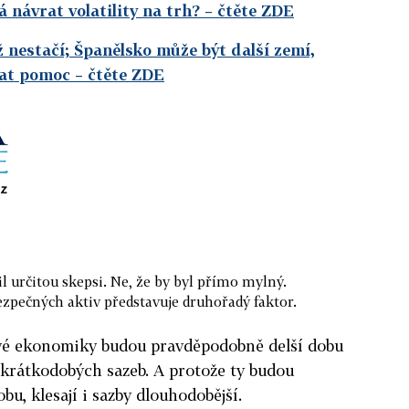
á návrat volatility na trh?
– čtěte ZDE
iž nestačí; Španělsko může být další zemí,
vat pomoc
– čtěte ZDE
l určitou skepsi. Ne, že by byl přímo mylný.
zpečných aktiv představuje druhořadý faktor.
tové ekonomiky budou pravděpodobně delší dobu
 krátkodobých sazeb. A protože ty budou
u, klesají i sazby dlouhodobější.