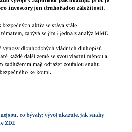
ladu vývoje v Japonsku pak ukazuje, proč je
ro investory jen druhořadou záležitostí.
 bezpečných aktiv se stává stále
tématem, zabývá se jím i jedna z analýz MMF.
zké výnosy dlouhodobých vládních dluhopisů
tatě každé další země se svou vlastní měnou a
m zadlužením mají odrážet zoufalou snahu
 bezpečného ke koupi.
nejsou, co bývaly; vývoj ukazuje, jak snahy
te ZDE