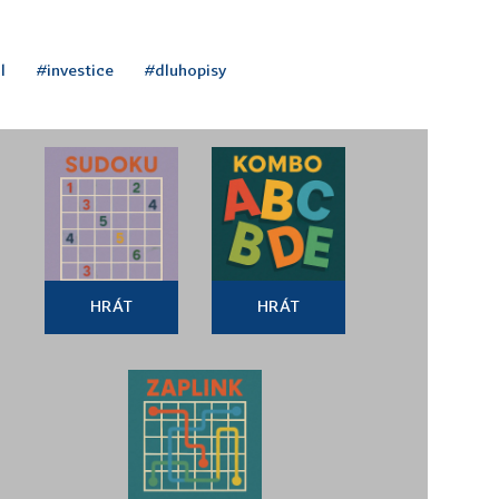
l
#investice
#dluhopisy
HRÁT
HRÁT