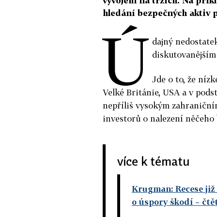
vývojem na trzích. Na přík
hledání bezpečných aktiv p
Ú
dajný nedostatek
diskutovanějším 
Jde o to, že ní
Velké Británie, USA a v pods
nepříliš vysokým zahraniční
investorů o nalezení něčeho
více k tématu
Krugman: Recese již 
o úspory škodí
– čtě