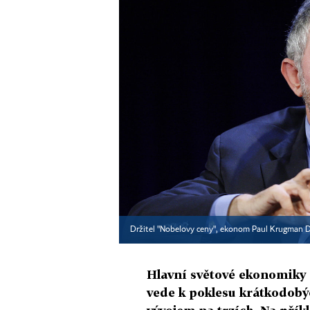
Držitel "Nobelovy ceny", ekonom Paul Krugman 
Hlavní světové ekonomiky 
vede k poklesu krátkodobýc