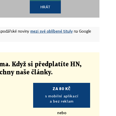
HRÁT
mezi své oblíbené tituly
ospodářské noviny
na Google
ma. Když si předplatíte HN,
echny naše články
.
ZA 80 KČ
s mobilní aplikací
a bez reklam
nebo