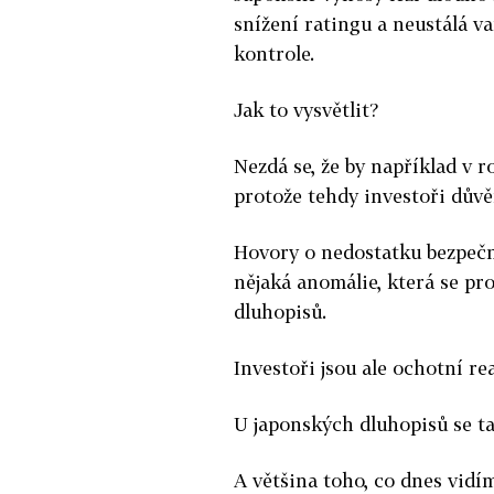
snížení ratingu a neustálá v
kontrole.
Jak to vysvětlit?
Nezdá se, že by například v 
protože tehdy investoři důvě
Hovory o nedostatku bezpečný
nějaká anomálie, která se pr
dluhopisů.
Investoři jsou ale ochotní rea
U japonských dluhopisů se tak
A většina toho, co dnes vid