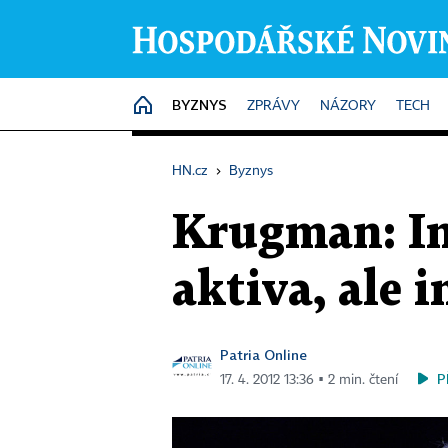
BYZNYS
HOME
ZPRÁVY
NÁZORY
TECH
HN.cz
›
Byznys
Krugman: In
aktiva, ale i
Patria Online
P
17. 4. 2012 13:36 ▪ 2 min. čtení