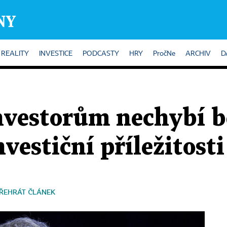
REALITY
INVESTICE
PODCASTY
HRY
PročNe
ARCHIV
D
vestorům nechybí b
nvestiční příležitosti
ŘEHRÁT ČLÁNEK