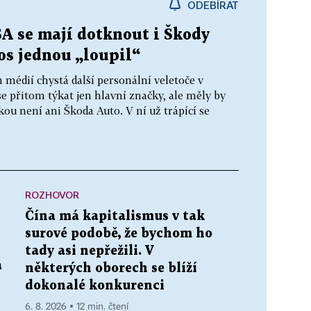
ODEBÍRAT
A se mají dotknout i Škody
tos jednou „loupil“
édií chystá další personální veletoče v
přitom týkat jen hlavní značky, ale měly by
ou není ani Škoda Auto. V ní už trápící se
ROZHOVOR
Čína má kapitalismus v tak
surové podobě, že bychom ho
tady asi nepřežili. V
á
některých oborech se blíží
dokonalé konkurenci
6. 8. 2026 ▪ 12 min. čtení