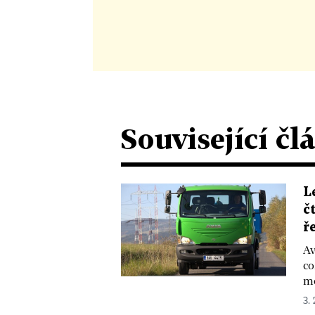
Související čl
L
č
ř
Av
co
mo
3. 