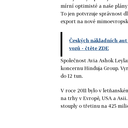
mírní optimisté a naše plány 
To jen potvrzuje správnost d
export na nové mimoevropské
Českých nákladních aut s
vozů
- čtěte ZDE
Společnost Avia Ashok Leyla
koncernu Hinduja Group. Vyr
do 12 tun.
V roce 2011 bylo v letňanské
na trhy v Evropě, USA a Asii.
stouply o třetinu na 425 mil