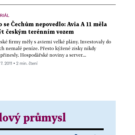
RIÁL
o se Čechům nepovedlo: Avia A 11 měla
ýt českým terénním vozem
ské firmy měly s aviemi velké plány. Investovaly do
ch nemalé peníze. Přesto kýžené zisky nikdy
přinesly. Hospodářské noviny a server...
 7. 2011 ▪ 2 min. čtení
lový průmysl