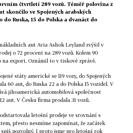
prvním čtvrtletí 289 vozů. Téměř polovina z
ut skončilo ve Spojených arabských
o do Ruska, 15 do Polska a dvanáct do
nákladních aut Avia Ashok Leyland zvýšil v
rodej o 72 procent na 289 vozů. Kolem 90
 na export. Oznámil to v tiskové zprávě.
ojené státy americké se 119 vozy, do Spojených
a 60 aut, do Ruska 22 a do Polska 15 vozidel. V
dává jihoamerická automobilová společnost
2 aut. V Česku firma prodala 31 vozů.
dstartovala letošní prodeje ve srovnání s
stem, přesto nesmíme zapomínat, že začátek
 spíš pozvolný. I proto jsme pro letošní rok