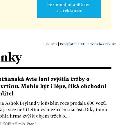
bez mobilní aplikace
a s reklamou
|
Předplatné HN+ je zcela bez reklam.
ánky
etňanská Avie loni zvýšila tržby o
tvrtinu. Mohlo být i lépe, říká obchodní
editel
ia Ashok Leyland v loňském roce prodala 600 vozů,
ž je více než třetinový meziroční nárůst. Díky tomu
hla firma zvýšit objem tržeb o...
2. 2012 ▪ 2 min. čtení