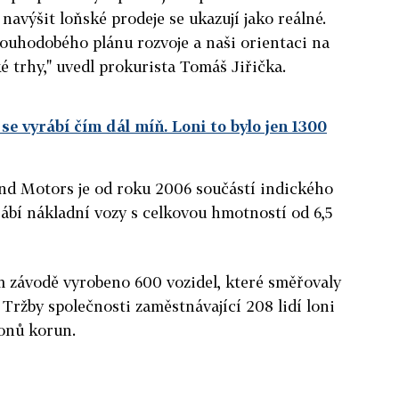
navýšit loňské prodeje se ukazují jako reálné.
louhodobého plánu rozvoje a naši orientaci na
 trhy," uvedl prokurista Tomáš Jiřička.
e vyrábí čím dál míň. Loni to bylo jen 1300
nd Motors je od roku 2006 součástí indického
ábí nákladní vozy s celkovou hmotností od 6,5
m závodě vyrobeno 600 vozidel, které směřovaly
 Tržby společnosti zaměstnávající 208 lidí loni
ionů korun.