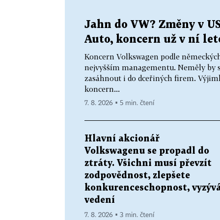
Jahn do VW? Změny v US
Auto, koncern už v ní le
Koncern Volkswagen podle německých m
nejvyšším managementu. Neměly by se 
zasáhnout i do dceřiných firem. Výjimk
koncern...
7. 8. 2026 ▪ 5 min. čtení
Hlavní akcionář
Volkswagenu se propadl do
ztráty. Všichni musí převzít
zodpovědnost, zlepšete
konkurenceschopnost, vyzýv
vedení
7. 8. 2026 ▪ 3 min. čtení