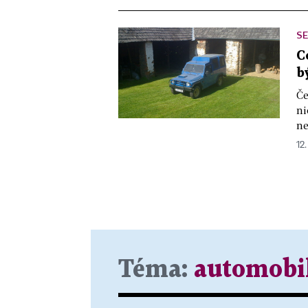
SE
C
b
Če
ni
ne
12.
Téma:
automobi