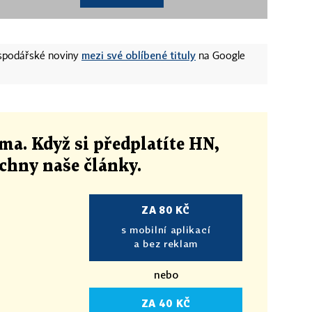
mezi své oblíbené tituly
ospodářské noviny
na Google
ma. Když si předplatíte HN,
echny naše články
.
ZA 80 KČ
s mobilní aplikací
a bez reklam
nebo
ZA 40 KČ