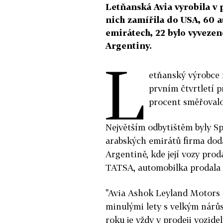
Letňanská Avia vyrobila v 
nich zamířila do USA, 60 a
emirátech, 22 bylo vyvezen
Argentiny.
L
etňanský výrobce 
prvním čtvrtletí p
procent směřovalo
Největším odbytištěm byly Sp
arabských emirátů firma dodal
Argentině, kde její vozy pro
TATSA, automobilka prodala 1
"Avia Ashok Leyland Motors o
minulými lety s velkým nárů
roku je vždy v prodeji vozidel