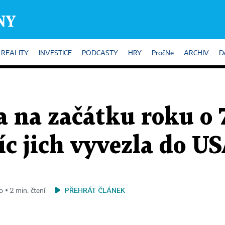
REALITY
INVESTICE
PODCASTY
HRY
PročNe
ARCHIV
D
a na začátku roku o 
víc jich vyvezla do U
PŘEHRÁT ČLÁNEK
o ▪ 2 min. čtení