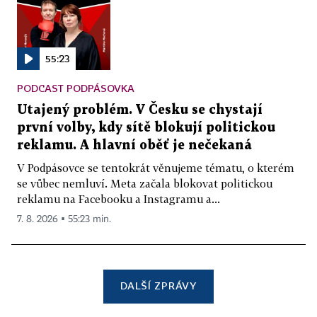
55:23
PODCAST PODPÁSOVKA
Utajený problém. V Česku se chystají
první volby, kdy sítě blokují politickou
reklamu. A hlavní oběť je nečekaná
V Podpásovce se tentokrát věnujeme tématu, o kterém
se vůbec nemluví. Meta začala blokovat politickou
reklamu na Facebooku a Instagramu a...
7. 8. 2026 ▪ 55:23 min.
DALŠÍ ZPRÁVY