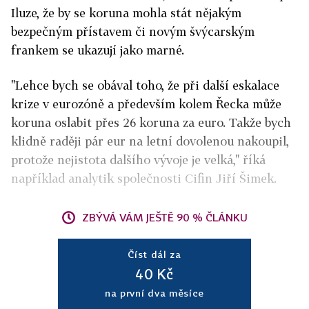
Iluze, že by se koruna mohla stát nějakým
bezpečným přístavem či novým švýcarským
frankem se ukazují jako marné.
"Lehce bych se obával toho, že při další eskalace
krize v eurozóně a především kolem Řecka může
koruna oslabit přes 26 koruna za euro. Takže bych
klidně raději pár eur na letní dovolenou nakoupil,
protože nejistota dalšího vývoje je velká," říká
například analytik společnosti Cifin Jiří Šimek.
ZBÝVÁ VÁM JEŠTĚ 90 % ČLÁNKU
Číst dál za
40 Kč
na první dva měsíce