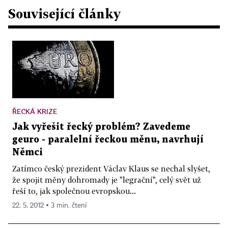
Související články
ŘECKÁ KRIZE
Jak vyřešit řecký problém? Zavedeme
geuro - paralelní řeckou měnu, navrhují
Němci
Zatímco český prezident Václav Klaus se nechal slyšet,
že spojit měny dohromady je "legrační", celý svět už
řeší to, jak společnou evropskou...
22. 5. 2012 ▪ 3 min. čtení