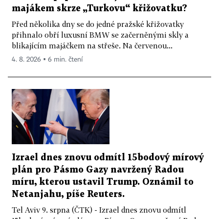
majákem skrze „Turkovu“ křižovatku?
Před několika dny se do jedné pražské křižovatky
přihnalo obří luxusní BMW se začerněnými skly a
blikajícím majáčkem na střeše. Na červenou...
4. 8. 2026 ▪ 6 min. čtení
Izrael dnes znovu odmítl 15bodový mírový
plán pro Pásmo Gazy navržený Radou
míru, kterou ustavil Trump. Oznámil to
Netanjahu, píše Reuters.
Tel Aviv 9. srpna (ČTK) - Izrael dnes znovu odmítl