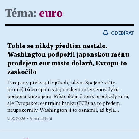
Téma:
euro
ODEBÍRAT
Tohle se nikdy předtím nestalo.
Washington podpořil japonskou měnu
prodejem eur místo dolarů, Evropu to
zaskočilo
Evropany překvapil způsob, jakým Spojené státy
minulý týden spolu s Japonskem intervenovaly na
podporu kurzu jenu. Místo dolarů totiž prodávaly eura,
ale Evropskou centrální banku (ECB) na to předem
neupozornily. Washington jí to oznámil, až byla...
7. 8. 2026 ▪ 4 min. čtení