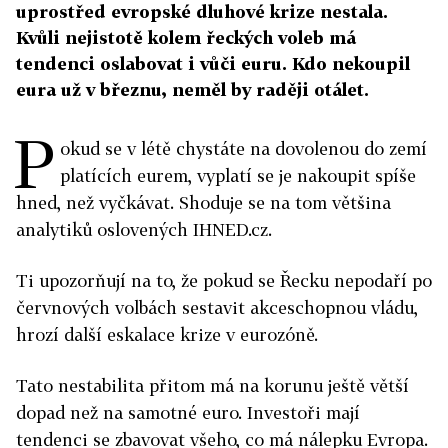
uprostřed evropské dluhové krize nestala.
Kvůli nejistotě kolem řeckých voleb má
tendenci oslabovat i vůči euru. Kdo nekoupil
eura už v březnu, neměl by raději otálet.
P
okud se v létě chystáte na dovolenou do zemí
platících eurem, vyplatí se je nakoupit spíše
hned, než vyčkávat. Shoduje se na tom většina
analytiků oslovených IHNED.cz.
Ti upozorňují na to, že pokud se Řecku nepodaří po
červnových volbách sestavit akceschopnou vládu,
hrozí další eskalace krize v eurozóně.
Tato nestabilita přitom má na korunu ještě větší
dopad než na samotné euro. Investoři mají
tendenci se zbavovat všeho, co má nálepku Evropa.