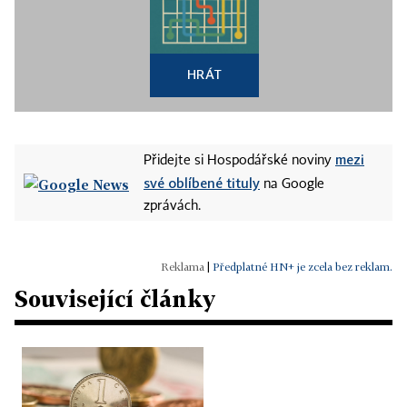
HRÁT
mezi
Přidejte si Hospodářské noviny
své oblíbené tituly
na Google
zprávách.
|
Předplatné HN+ je zcela bez reklam.
Související články