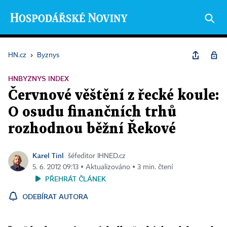
HN.cz
›
Byznys
HNBYZNYS INDEX
Červnové věštění z řecké koule:
O osudu finančních trhů
rozhodnou běžní Řekové
Karel Tinl
šéfeditor IHNED.cz
5. 6. 2012 09:13 ▪ Aktualizováno ▪ 3 min. čtení
PŘEHRÁT ČLÁNEK
ODEBÍRAT AUTORA