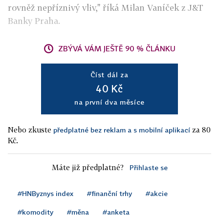
rovněž nepříznivý vliv," říká Milan Vaníček z J&T
Banky Praha.
ZBÝVÁ VÁM JEŠTĚ 90 % ČLÁNKU
Číst dál za
40 Kč
na první dva měsíce
Nebo zkuste
za 80
předplatné bez reklam a s mobilní aplikací
Kč.
Máte již předplatné?
Přihlaste se
#HNByznys index
#finanční trhy
#akcie
#komodity
#měna
#anketa