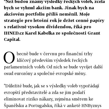
"Než budou známy výsledky řeckých voleb, zcela
bych se vyhnul akciím bank. Jinak bych na
akciovém portfoliu příliš neměnil. Moje
strategie pro letošní rok je držet cenné papíry
s relativně vysokou dividendou, říká pro
IHNED.cz Karel Kabelka ze společnosti Grant
Capital.
O
becně bude v červnu pro finanční trhy
klíčový především výsledek řeckých
parlamentních voleb. Od nich se bude vyvíjet další
osud eurozóny a společné evropské měny.
"Důležité bude, jak se s výsledky voleb vypořádají
evropští představitelé a zda se jim podaří
eliminovat riziko nákazy, zejména směrem ke
Španělsku a Portugalsku, říká v anketě HNByznys