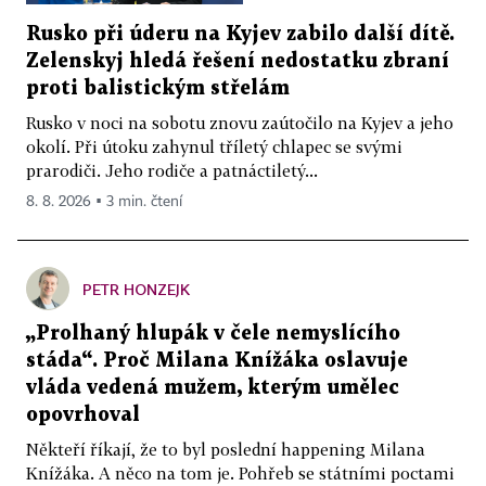
Rusko při úderu na Kyjev zabilo další dítě.
Zelenskyj hledá řešení nedostatku zbraní
proti balistickým střelám
Rusko v noci na sobotu znovu zaútočilo na Kyjev a jeho
okolí. Při útoku zahynul tříletý chlapec se svými
prarodiči. Jeho rodiče a patnáctiletý...
8. 8. 2026 ▪ 3 min. čtení
PETR HONZEJK
„Prolhaný hlupák v čele nemyslícího
stáda“. Proč Milana Knížáka oslavuje
vláda vedená mužem, kterým umělec
opovrhoval
Někteří říkají, že to byl poslední happening Milana
Knížáka. A něco na tom je. Pohřeb se státními poctami