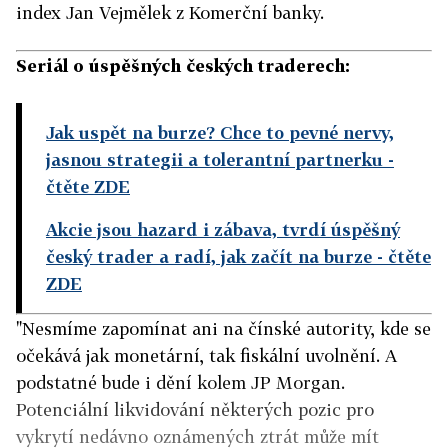
index Jan Vejmělek z Komerční banky.
Seriál o úspěšných českých traderech:
Jak uspět na burze? Chce to pevné nervy,
jasnou strategii a tolerantní partnerku
-
čtěte ZDE
Akcie jsou hazard i zábava, tvrdí úspěšný
český trader a radí, jak začít na burze
- čtěte
ZDE
"Nesmíme zapomínat ani na čínské autority, kde se
očekává jak monetární, tak fiskální uvolnění. A
podstatné bude i dění kolem JP Morgan.
Potenciální likvidování některých pozic pro
vykrytí nedávno oznámených ztrát může mít