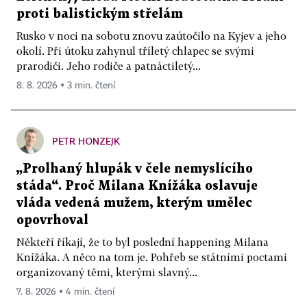
proti balistickým střelám
Rusko v noci na sobotu znovu zaútočilo na Kyjev a jeho
okolí. Při útoku zahynul tříletý chlapec se svými
prarodiči. Jeho rodiče a patnáctiletý...
8. 8. 2026 ▪ 3 min. čtení
PETR HONZEJK
„Prolhaný hlupák v čele nemyslícího
stáda“. Proč Milana Knížáka oslavuje
vláda vedená mužem, kterým umělec
opovrhoval
Někteří říkají, že to byl poslední happening Milana
Knížáka. A něco na tom je. Pohřeb se státními poctami
organizovaný těmi, kterými slavný...
7. 8. 2026 ▪ 4 min. čtení