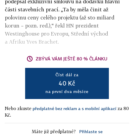
podepsal exkluzivní smlouvu na dodávku hlavní
části stavebních prací. „Ta by měla činit až
polovinu ceny celého projektu (až sto miliard
korun – pozn. red.),“ řekl HN prezident
Westinghouse pro Evropu, Střední východ
a Afriku Yves Brachet.
ZBÝVÁ VÁM JEŠTĚ 80 % ČLÁNKU
Číst dál za
40 Kč
na první dva měsíce
Nebo zkuste
za 80
předplatné bez reklam a s mobilní aplikací
Kč.
Máte již předplatné?
Přihlaste se