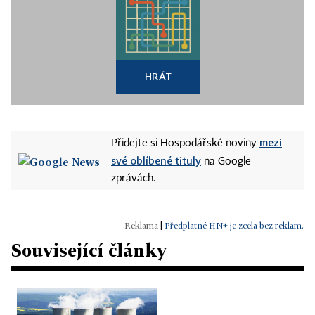
HRÁT
mezi
Přidejte si Hospodářské noviny
své oblíbené tituly
na Google
zprávách.
|
Předplatné HN+ je zcela bez reklam.
Související články