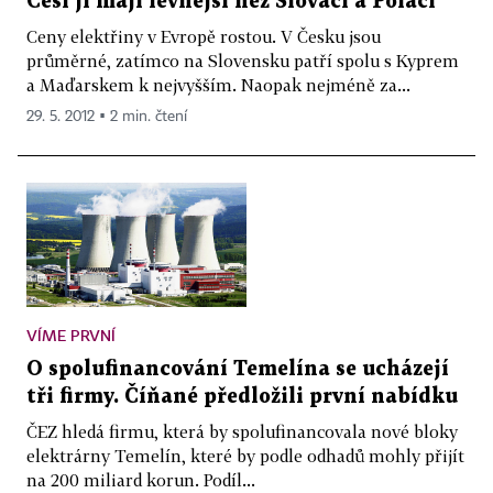
Češi ji mají levnější než Slováci a Poláci
Ceny elektřiny v Evropě rostou. V Česku jsou
průměrné, zatímco na Slovensku patří spolu s Kyprem
a Maďarskem k nejvyšším. Naopak nejméně za...
29. 5. 2012 ▪ 2 min. čtení
VÍME PRVNÍ
O spolufinancování Temelína se ucházejí
tři firmy. Číňané předložili první nabídku
ČEZ hledá firmu, která by spolufinancovala nové bloky
elektrárny Temelín, které by podle odhadů mohly přijít
na 200 miliard korun. Podíl...