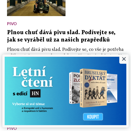
PIVO
Plnou chuť dává pivu slad. Podívejte se,
jak se vyráběl už za našich prapředků
Plnou chuť dává pivu slad. Podívejte se, co vše je potřeba
udělat s ječmenem, aby se dal použít při výrobě piva. Ve
×
sladovně v Rajhradě jej...
7. 6. 2012
PIVO