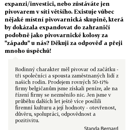
expanzi/investici, nebo zůstáváte jen
pivovarem v síti většího. Existuje vůbec
nějaké místní pivovarnická skupině, která
by dokázala expandovat do zahraničí
podobně jako pivovarnické kolosy za
"západu" u nás? Děkuji za odpověď a přeji
mnoho úspěchů!
Rodinný charakter měl pivovar od začátku -
tři společníci a spousta zaměstnaných lidí z
našich rodin. Prodejem rovných 50-ti%
firmy belgičanům jsme získali peníze, ale na
řízení firmy se nezměnilo nic. Jen jsme v
průběhu dalších let ještě více posílili
firemní kulturu a její hodnoty - otevřenost,
důvěru, spolupráci, odpovědnost a
pozitivitu.
Standa Bernard