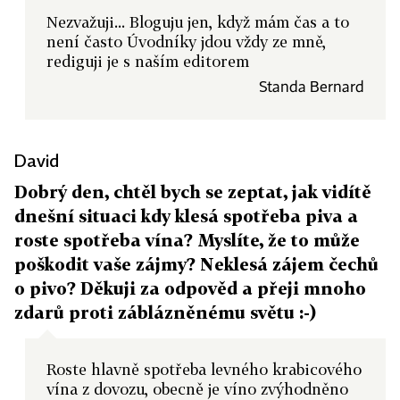
Nezvažuji... Bloguju jen, když mám čas a to
není často Úvodníky jdou vždy ze mně,
rediguji je s naším editorem
Standa Bernard
David
Dobrý den, chtěl bych se zeptat, jak vidítě
dnešní situaci kdy klesá spotřeba piva a
roste spotřeba vína? Myslíte, že to může
poškodit vaše zájmy? Neklesá zájem čechů
o pivo? Děkuji za odpověd a přeji mnoho
zdarů proti záblázněnému světu :-)
Roste hlavně spotřeba levného krabicového
vína z dovozu, obecně je víno zvýhodněno