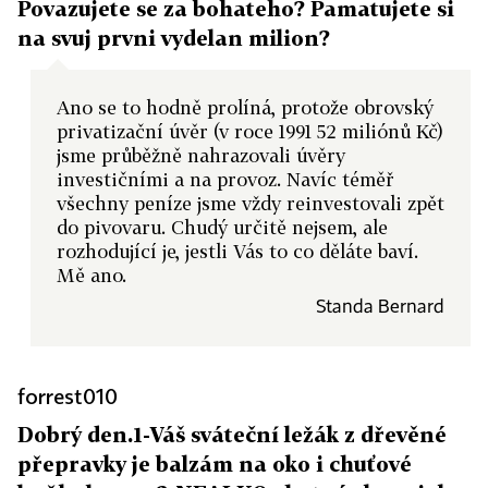
Povazujete se za bohateho? Pamatujete si
na svuj prvni vydelan milion?
Ano se to hodně prolíná, protože obrovský
privatizační úvěr (v roce 1991 52 miliónů Kč)
jsme průběžně nahrazovali úvěry
investičními a na provoz. Navíc téměř
všechny peníze jsme vždy reinvestovali zpět
do pivovaru. Chudý určitě nejsem, ale
rozhodující je, jestli Vás to co děláte baví.
Mě ano.
Standa Bernard
forrest010
Dobrý den.1-Váš sváteční ležák z dřevěné
přepravky je balzám na oko i chuťové