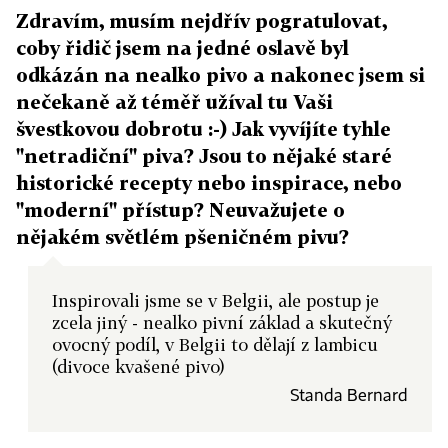
Zdravím, musím nejdřív pogratulovat,
coby řidič jsem na jedné oslavě byl
odkázán na nealko pivo a nakonec jsem si
nečekaně až téměř užíval tu Vaši
švestkovou dobrotu :-) Jak vyvíjíte tyhle
"netradiční" piva? Jsou to nějaké staré
historické recepty nebo inspirace, nebo
"moderní" přístup? Neuvažujete o
nějakém světlém pšeničném pivu?
Inspirovali jsme se v Belgii, ale postup je
zcela jiný - nealko pivní základ a skutečný
ovocný podíl, v Belgii to dělají z lambicu
(divoce kvašené pivo)
Standa Bernard