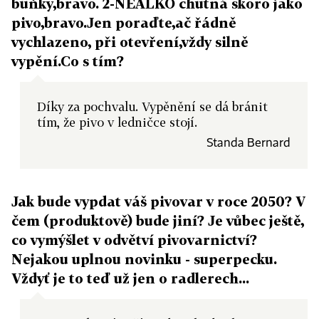
buňky,bravo. 2-NEALKO chutná skoro jako
pivo,bravo.Jen poraďte,ač řádně
vychlazeno, při otevření,vždy silně
vypění.Co s tím?
Díky za pochvalu. Vypěnění se dá bránit
tím, že pivo v ledničce stojí.
Standa Bernard
Jak bude vypdat váš pivovar v roce 2050? V
čem (produktově) bude jiní? Je vůbec ještě,
co vymýšlet v odvětví pivovarnictví?
Nejakou uplnou novinku - superpecku.
Vždyť je to teď už jen o radlerech...