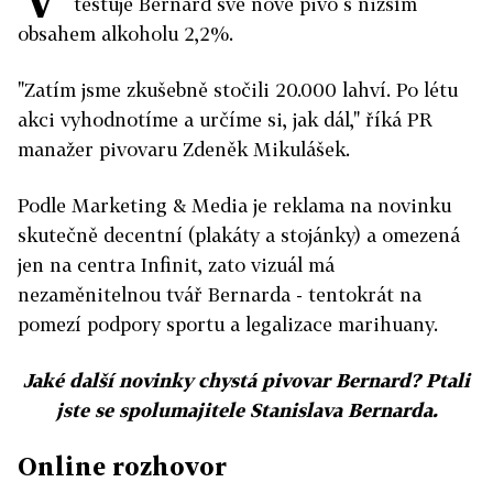
testuje Bernard své nové pivo s nižším
obsahem alkoholu 2,2%.
"Zatím jsme zkušebně stočili 20.000 lahví. Po létu
akci vyhodnotíme a určíme si, jak dál," říká PR
manažer pivovaru Zdeněk Mikulášek.
Podle Marketing & Media je reklama na novinku
skutečně decentní (plakáty a stojánky) a omezená
jen na centra Infinit, zato vizuál má
nezaměnitelnou tvář Bernarda - tentokrát na
pomezí podpory sportu a legalizace marihuany.
Jaké další novinky chystá pivovar Bernard? Ptali
jste se spolumajitele Stanislava Bernarda.
Online rozhovor