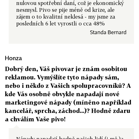
nulovou spotřební daní, což je ekonomický
nesmysl. Pivo se pije méně od krize, ale
zájem o to kvalitní neklesá - my jsme za
posledních 6 let vyrostli o cca 48%
Standa Bernard
Honza
Dobrý den, Váš pivovar je znám osobitou
reklamou. Vymýšlíte tyto nápady sám,
nebo i někdo z Vašich spolupracovníků? A
kde Vás osobně obvykle napadají nové
marketingové nápady (míněno například
kancelář, sprcha, záchod...)? Hodně zdaru
a chválím Vaše pivo!
Nápady napadají hodně našich lidí (i mě )a