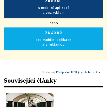
ZA 80 KČ
s mobilní aplikací
a bez reklam
nebo
ZA 40 KČ
bez mobilní aplikace
a s reklamou
|
Předplatné HN+ je zcela bez reklam.
Související články