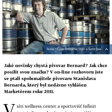
Autor ▪
Foto: Štěpánka Stein a Salim Issa
Jaké novinky chystá pivovar Bernard? Jak chce
posílit svou značku? V on-line rozhovoru jste
se ptali spolumajitele pivovaru Stanislava
Bernarda, který byl nedávno vyhlášen
Marketérem roku 2011.
V
síti wellness center a sportovišť Infinit