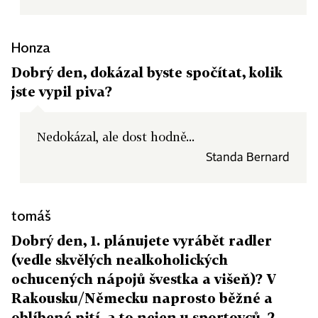
Honza
Dobrý den, dokázal byste spočítat, kolik
jste vypil piva?
Nedokázal, ale dost hodně...
Standa Bernard
tomáš
Dobrý den, 1. plánujete vyrábět radler
(vedle skvělých nealkoholických
ochucených nápojů švestka a višeň)? V
Rakousku/Německu naprosto běžné a
oblíbené pití, a to nejen u sportovců. 2.