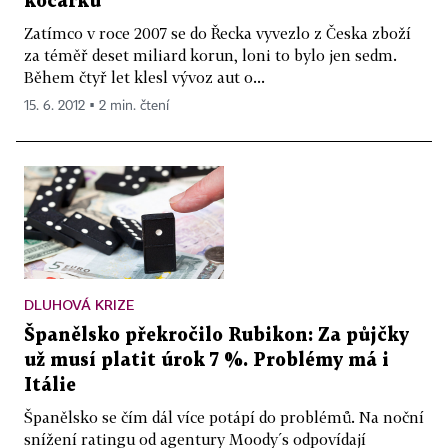
kočárků
Zatímco v roce 2007 se do Řecka vyvezlo z Česka zboží
za téměř deset miliard korun, loni to bylo jen sedm.
Během čtyř let klesl vývoz aut o...
15. 6. 2012 ▪ 2 min. čtení
DLUHOVÁ KRIZE
Španělsko překročilo Rubikon: Za půjčky
už musí platit úrok 7 %. Problémy má i
Itálie
Španělsko se čím dál více potápí do problémů. Na noční
snížení ratingu od agentury Moody´s odpovídají