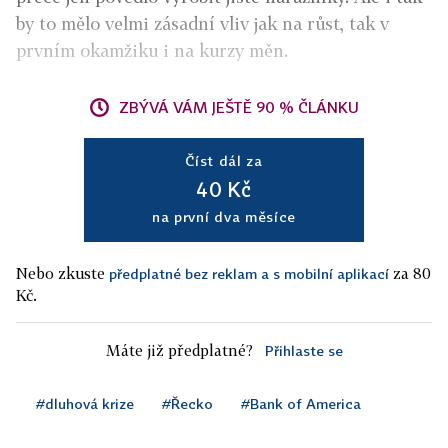
by to mělo velmi zásadní vliv jak na růst, tak v
prvním okamžiku i na kurzy měn.
ZBÝVÁ VÁM JEŠTĚ 90 % ČLÁNKU
Číst dál za
40 Kč
na první dva měsíce
Nebo zkuste
za 80
předplatné bez reklam a s mobilní aplikací
Kč.
Máte již předplatné?
Přihlaste se
#dluhová krize
#Řecko
#Bank of America