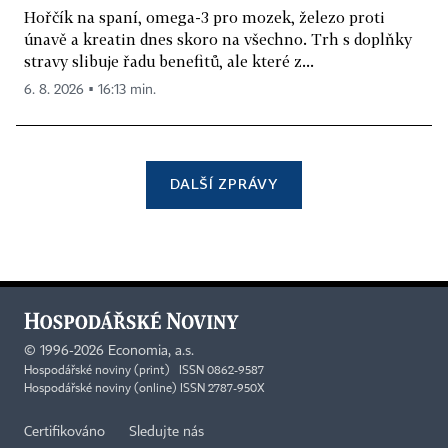
Hořčík na spaní, omega-3 pro mozek, železo proti
únavě a kreatin dnes skoro na všechno. Trh s doplňky
stravy slibuje řadu benefitů, ale které z...
6. 8. 2026 ▪ 16:13 min.
DALŠÍ ZPRÁVY
©
1996-2026
Economia, a.s.
Hospodářské noviny (print) ISSN 0862-9587
Hospodářské noviny (online) ISSN 2787-950X
Certifikováno
Sledujte nás