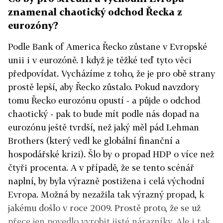
znamenal chaotický odchod Řecka z
eurozóny?
Podle Bank of America Řecko zůstane v Evropské
unii i v eurozóně. I když je těžké teď tyto věci
předpovídat. Vycházíme z toho, že je pro obě strany
prostě lepší, aby Řecko zůstalo. Pokud navzdory
tomu Řecko eurozónu opustí - a půjde o odchod
chaotický - pak to bude mít podle nás dopad na
eurozónu ještě tvrdší, než jaký měl pád Lehman
Brothers (který vedl ke globální finanční a
hospodářské krizi). Šlo by o propad HDP o více než
čtyři procenta. A v případě, že se tento scénář
naplní, by byla výrazně postižena i celá východní
Evropa. Možná by nezažila tak výrazný propad, k
jakému došlo v roce 2009. Prostě proto, že se už
přece jen povedlo vyrobit jisté nárazníky. Ale i tak