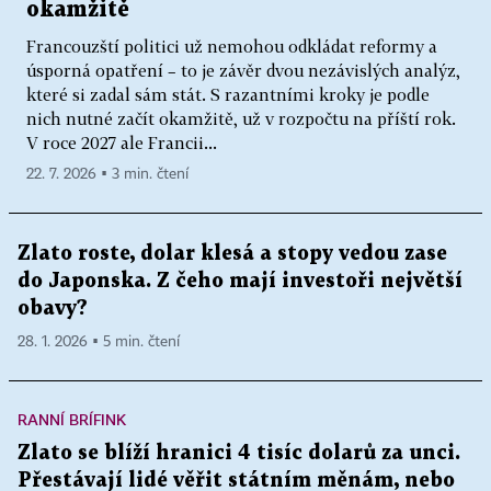
okamžitě
Francouzští politici už nemohou odkládat reformy a
úsporná opatření – to je závěr dvou nezávislých analýz,
které si zadal sám stát. S razantními kroky je podle
nich nutné začít okamžitě, už v rozpočtu na příští rok.
V roce 2027 ale Francii...
22. 7. 2026 ▪ 3 min. čtení
Zlato roste, dolar klesá a stopy vedou zase
do Japonska. Z čeho mají investoři největší
obavy?
28. 1. 2026 ▪ 5 min. čtení
RANNÍ BRÍFINK
Zlato se blíží hranici 4 tisíc dolarů za unci.
Přestávají lidé věřit státním měnám, nebo