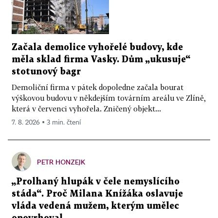
Začala demolice vyhořelé budovy, kde
měla sklad firma Vasky. Dům „ukusuje“
stotunový bagr
Demoliční firma v pátek dopoledne začala bourat
výškovou budovu v někdejším továrním areálu ve Zlíně,
která v červenci vyhořela. Zničený objekt...
7. 8. 2026 ▪ 3 min. čtení
PETR HONZEJK
„Prolhaný hlupák v čele nemyslícího
stáda“. Proč Milana Knížáka oslavuje
vláda vedená mužem, kterým umělec