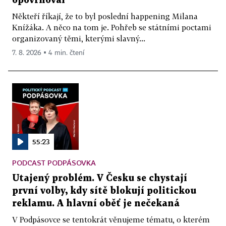
opovrhoval
Někteří říkají, že to byl poslední happening Milana
Knížáka. A něco na tom je. Pohřeb se státními poctami
organizovaný těmi, kterými slavný...
7. 8. 2026 ▪ 4 min. čtení
55:23
PODCAST PODPÁSOVKA
Utajený problém. V Česku se chystají
první volby, kdy sítě blokují politickou
reklamu. A hlavní oběť je nečekaná
V Podpásovce se tentokrát věnujeme tématu, o kterém