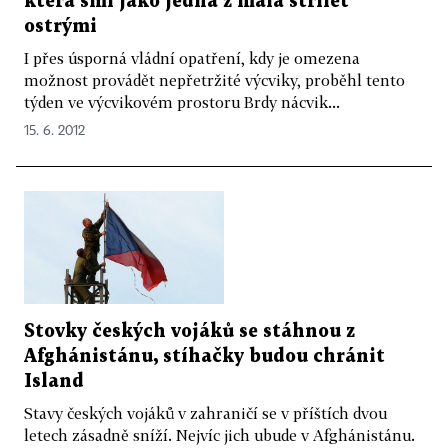
která smí jako jedna z mála střílet
ostrými
I přes úsporná vládní opatření, kdy je omezena
možnost provádět nepřetržité výcviky, proběhl tento
týden ve výcvikovém prostoru Brdy nácvik...
15. 6. 2012
Stovky českých vojáků se stáhnou z
Afghánistánu, stíhačky budou chránit
Island
Stavy českých vojáků v zahraničí se v příštích dvou
letech zásadně sníží. Nejvíc jich ubude v Afghánistánu.