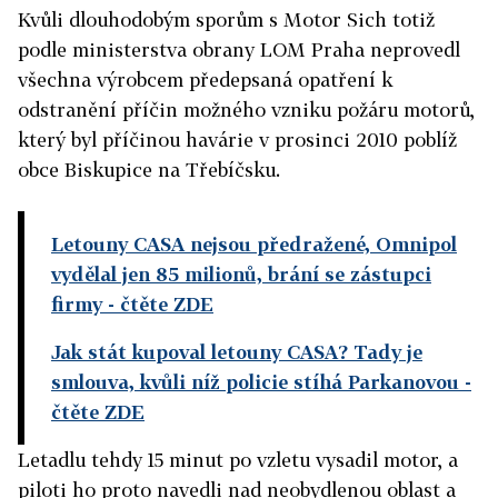
Kvůli dlouhodobým sporům s Motor Sich totiž
podle ministerstva obrany LOM Praha neprovedl
všechna výrobcem předepsaná opatření k
odstranění příčin možného vzniku požáru motorů,
který byl příčinou havárie v prosinci 2010 poblíž
obce Biskupice na Třebíčsku.
Letouny CASA nejsou předražené, Omnipol
vydělal jen 85 milionů, brání se zástupci
firmy
- čtěte ZDE
Jak stát kupoval letouny CASA? Tady je
smlouva, kvůli níž policie stíhá Parkanovou
-
čtěte ZDE
Letadlu tehdy 15 minut po vzletu vysadil motor, a
piloti ho proto navedli nad neobydlenou oblast a