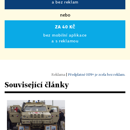
a bez reklam
nebo
ZA 40 KČ
bez mobilní aplikace
a s reklamou
|
Předplatné HN+ je zcela bez reklam.
Související články