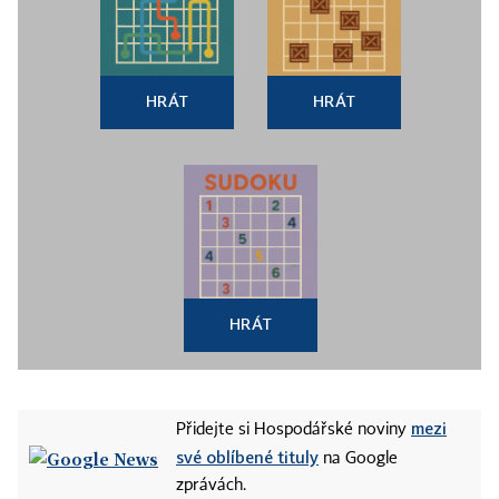
HRÁT
HRÁT
HRÁT
mezi
Přidejte si Hospodářské noviny
své oblíbené tituly
na Google
zprávách.