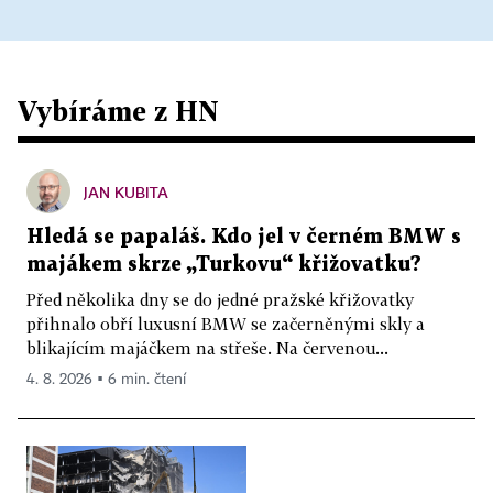
Vybíráme z HN
JAN KUBITA
Hledá se papaláš. Kdo jel v černém BMW s
majákem skrze „Turkovu“ křižovatku?
Před několika dny se do jedné pražské křižovatky
přihnalo obří luxusní BMW se začerněnými skly a
blikajícím majáčkem na střeše. Na červenou...
4. 8. 2026 ▪ 6 min. čtení