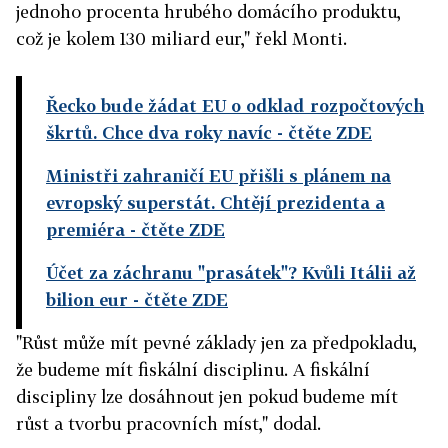
jednoho procenta hrubého domácího produktu,
což je kolem 130 miliard eur," řekl Monti.
Řecko bude žádat EU o odklad rozpočtových
škrtů. Chce dva roky navíc
- čtěte ZDE
Ministři zahraničí EU přišli s plánem na
evropský superstát. Chtějí prezidenta a
premiéra
- čtěte ZDE
Účet za záchranu "prasátek"? Kvůli Itálii až
bilion eur
- čtěte ZDE
"Růst může mít pevné základy jen za předpokladu,
že budeme mít fiskální disciplinu. A fiskální
discipliny lze dosáhnout jen pokud budeme mít
růst a tvorbu pracovních míst," dodal.