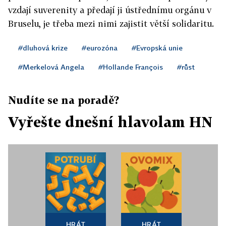
vzdají suverenity a předají ji ústřednímu orgánu v
Bruselu, je třeba mezi nimi zajistit větší solidaritu.
#dluhová krize
#eurozóna
#Evropská unie
#Merkelová Angela
#Hollande François
#růst
Nudíte se na poradě?
Vyřešte dnešní hlavolam HN
HRÁT
HRÁT