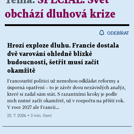
Téma:
SPECIÁL:
Svět
obchází dluhová krize
ODEBÍRAT
Hrozí exploze dluhu. Francie dostala
dvě varování ohledně blízké
budoucnosti, šetřit musí začít
okamžitě
Francouzští politici už nemohou odkládat reformy a
úsporná opatření – to je závěr dvou nezávislých analýz,
které si zadal sám stát. S razantními kroky je podle
nich nutné začít okamžitě, už v rozpočtu na příští rok.
V roce 2027 ale Francii...
22. 7. 2026 ▪ 3 min. čtení