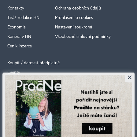
Kontakty
Ochrana osobních údajů
Tiráž redakce HN
Prohlášení o cookies
Economia
Nastavení soukromí
Kariéra v HN
Všeobecné smluvní podmínky
Ceník inzerce
Koupit / darovat předplatné
Eventy
×
Newslettery
RSS kanály
Autorská práva vykonává vydavatel. Bez písemného svolení vydavatele je
zakázáno jakékoli užití částí nebo celku díla, zejména rozmnožování a šíření
jakýmkoli způsobem, mechanickým nebo elektronickým, v českém nebo
jiném jazyce. Bez souhlasu vydavatele je zakázáno též rozmnožování
obsahu pro účely automatizované analýzy textů nebo dat