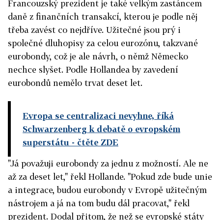
Francouzský prezident je také velkým zastáncem
daně z finančních transakcí, kterou je podle něj
třeba zavést co nejdříve. Užitečné jsou prý i
společné dluhopisy za celou eurozónu, takzvané
eurobondy, což je ale návrh, o němž Německo
nechce slyšet. Podle Hollandea by zavedení
eurobondů nemělo trvat deset let.
Evropa se centralizaci nevyhne, říká
Schwarzenberg k debatě o evropském
superstátu
- čtěte ZDE
"Já považuji eurobondy za jednu z možností. Ale ne
až za deset let," řekl Hollande. "Pokud zde bude unie
a integrace, budou eurobondy v Evropě užitečným
nástrojem a já na tom budu dál pracovat," řekl
prezident. Dodal přitom, že než se evropské státy