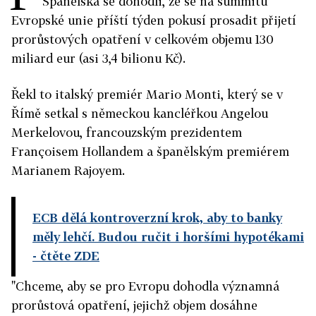
Španělska se dohodli, že se na summitu
Evropské unie příští týden pokusí prosadit přijetí
prorůstových opatření v celkovém objemu 130
miliard eur (asi 3,4 bilionu Kč).
Řekl to italský premiér Mario Monti, který se v
Římě setkal s německou kancléřkou Angelou
Merkelovou, francouzským prezidentem
Françoisem Hollandem a španělským premiérem
Marianem Rajoyem.
ECB dělá kontroverzní krok, aby to banky
měly lehčí. Budou ručit i horšími hypotékami
- čtěte ZDE
"Chceme, aby se pro Evropu dohodla významná
prorůstová opatření, jejichž objem dosáhne