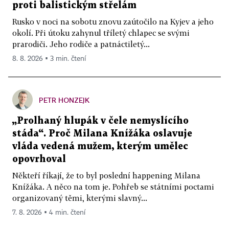
proti balistickým střelám
Rusko v noci na sobotu znovu zaútočilo na Kyjev a jeho
okolí. Při útoku zahynul tříletý chlapec se svými
prarodiči. Jeho rodiče a patnáctiletý...
8. 8. 2026 ▪ 3 min. čtení
PETR HONZEJK
„Prolhaný hlupák v čele nemyslícího
stáda“. Proč Milana Knížáka oslavuje
vláda vedená mužem, kterým umělec
opovrhoval
Někteří říkají, že to byl poslední happening Milana
Knížáka. A něco na tom je. Pohřeb se státními poctami
organizovaný těmi, kterými slavný...
7. 8. 2026 ▪ 4 min. čtení