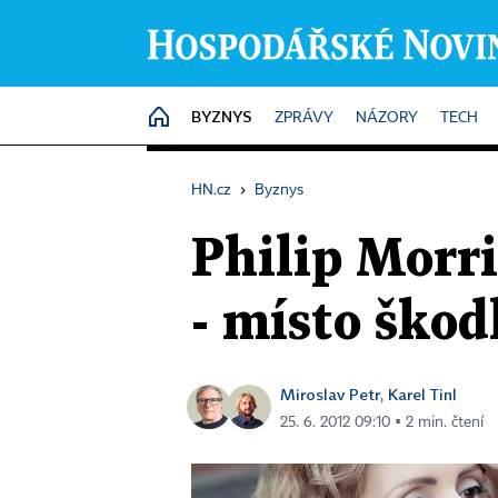
BYZNYS
HOME
ZPRÁVY
NÁZORY
TECH
HN.cz
›
Byznys
Philip Morri
- místo ško
Miroslav Petr
Karel Tinl
,
25. 6. 2012 09:10 ▪ 2 min. čtení