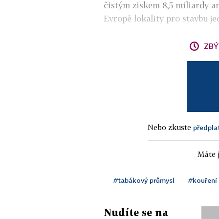
čistým ziskem 8,5 miliardy a
Evropě lokality pro stavbu 
ZBÝ
Nebo zkuste
předpla
Máte j
#tabákový průmysl
#kouření
Nudíte se na