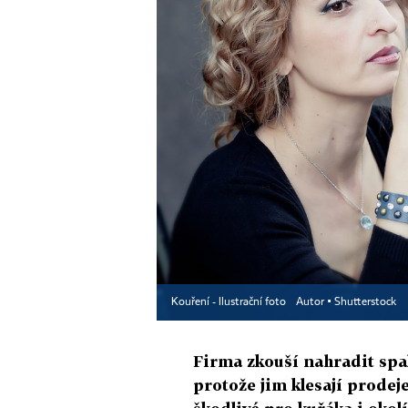
Kouření - Ilustrační foto
Autor ▪
Shutterstock
Firma zkouší nahradit spa
protože jim klesají prodej