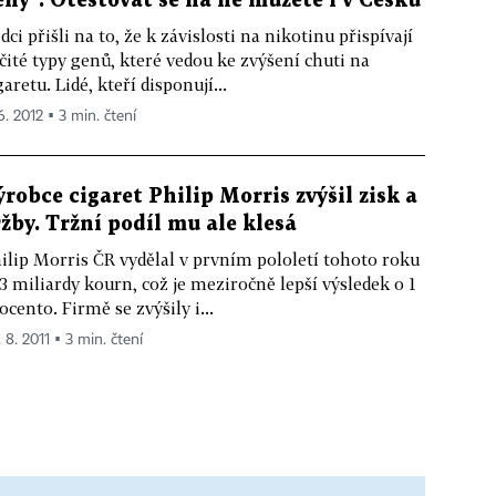
eny". Otestovat se na ně můžete i v Česku
dci přišli na to, že k závislosti na nikotinu přispívají
čité typy genů, které vedou ke zvýšení chuti na
garetu. Lidé, kteří disponují...
6. 2012 ▪ 3 min. čtení
ýrobce cigaret Philip Morris zvýšil zisk a
ržby. Tržní podíl mu ale klesá
ilip Morris ČR vydělal v prvním pololetí tohoto roku
13 miliardy kourn, což je meziročně lepší výsledek o 1
ocento. Firmě se zvýšily i...
 8. 2011 ▪ 3 min. čtení