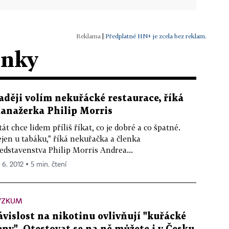
|
Předplatné HN+ je zcela bez reklam.
ánky
aději volím nekuřácké restaurace, říká
anažerka Philip Morris
tát chce lidem příliš říkat, co je dobré a co špatné.
jen u tabáku," říká nekuřačka a členka
edstavenstva Philip Morris Andrea...
 6. 2012 ▪ 5 min. čtení
ÝZKUM
ávislost na nikotinu ovlivňují "kuřácké