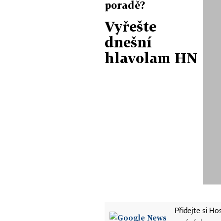
poradě?
Vyřešte
dnešní
hlavolam HN
Přidejte si H