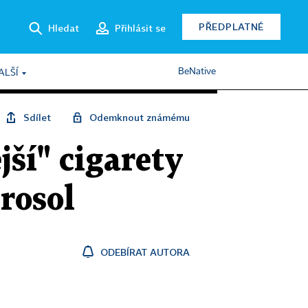
PŘEDPLATNÉ
Hledat
Přihlásit se
BeNative
ALŠÍ
Sdílet
Odemknout známému
jší" cigarety
rosol
ODEBÍRAT AUTORA