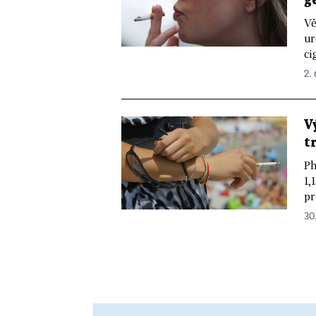
g
Vě
ur
ci
2. 
V
t
Ph
1,
pr
30.