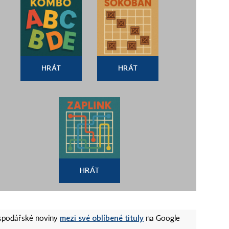
HRÁT
HRÁT
HRÁT
mezi své oblíbené tituly
ospodářské noviny
na Google