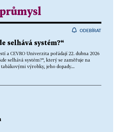
 průmysl
ODEBÍRAT
de selhává systém?“
ostí a CEVRO Univerzita pořádají 22. dubna 2026
 kde selhává systém?“, který se zaměřuje na
 tabákovými výrobky, jeho dopady...
m