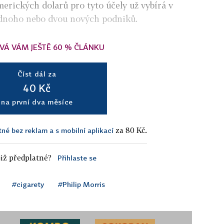
merických dolarů pro tyto účely už vybírá v
jednoho nebo dvou nových podniků.
VÁ VÁM JEŠTĚ 60 % ČLÁNKU
Číst dál za
40 Kč
na první dva měsíce
za 80 Kč.
tné bez reklam a s mobilní aplikací
iž předplatné?
Přihlaste se
#cigarety
#Philip Morris