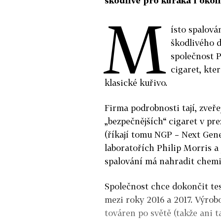
škodlivé pro kuřáka i okolí.
M
ísto spalov
škodlivého d
společnost P
cigaret, kte
klasické kuřivo.
Firma podrobnosti tají, zveře
„bezpečnějších“ cigaret v pr
(říkají tomu NGP – Next Gen
laboratořích Philip Morris a
spalování má nahradit chemi
Společnost chce dokončit tes
mezi roky 2016 a 2017. Výrob
továren po světě (takže ani t