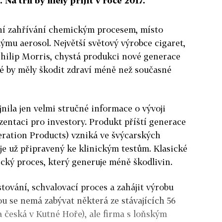
 Na trh by měly přijít v roce 2017.
ání zahřívání chemickým procesem, místo
ýmu aerosol. Největší světový výrobce cigaret,
hilip Morris, chystá produkci nové generace
ré by měly škodit zdraví méně než současné
jnila jen velmi stručné informace o vývoji
ezentaci pro investory. Produkt příští generace
eration Products) vzniká ve švýcarských
 je už připravený ke klinickým testům. Klasické
cký proces, který generuje méně škodlivin.
tování, schvalovací proces a zahájit výrobu
ou se nemá zabývat některá ze stávajících 56
a česká v Kutné Hoře), ale firma s loňským