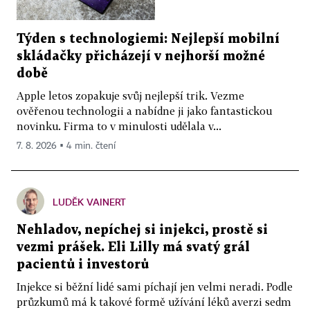
Týden s technologiemi: Nejlepší mobilní
skládačky přicházejí v nejhorší možné
době
Apple letos zopakuje svůj nejlepší trik. Vezme
ověřenou technologii a nabídne ji jako fantastickou
novinku. Firma to v minulosti udělala v...
7. 8. 2026 ▪ 4 min. čtení
LUDĚK VAINERT
Nehladov, nepíchej si injekci, prostě si
vezmi prášek. Eli Lilly má svatý grál
pacientů i investorů
Injekce si běžní lidé sami píchají jen velmi neradi. Podle
průzkumů má k takové formě užívání léků averzi sedm