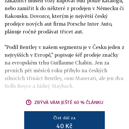
zákazníci museli vozy kupovat buď pouze katalogu,
nebo zamířit k do některé z prodejen v Německu či
Rakousku. Dovozce, kterým je největší český
prodejce nových aut firma Porsche Inter Auto,
plánuje ročně prodávat třicet aut.
"Podíl Bentley v našem segmentu je v Česku jeden z
nejvyšších v Evropě," popisuje šéf prodeje značky
na evropském trhu Guillaume Chabin. Jen za
prvních pět měsíců roku přibylo na českých
silnicích třináct Bentley, osm Maserati, ale jen dva
Rolls Royce a žádný Maybach.
ZBÝVÁ VÁM JEŠTĚ 60 % ČLÁNKU
Číst dál za
40 Kč