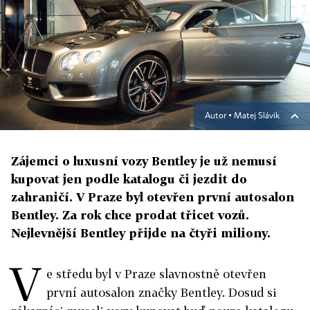
Autor ▪
Matej Slávik
Zájemci o luxusní vozy Bentley je už nemusí
kupovat jen podle katalogu či jezdit do
zahraničí. V Praze byl otevřen první autosalon
Bentley. Za rok chce prodat třicet vozů.
Nejlevnější Bentley přijde na čtyři miliony.
V
e středu byl v Praze slavnostně otevřen
první autosalon značky Bentley. Dosud si