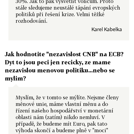
30%. Jak to pak vysvětlit voličům. Proto
stále sledujeme neustálé tápání evropských
politiků při řešení krize. Velmi těžké
rozhodování.
Karel Kabelka
Jak hodnotite "nezavislost CNB" na ECB?
Dyt to jsou peci jen recicky, ze mame
nezavislou menovou politiku...nebo se
mylim?
Myslím, že v tomto se mýlíte. Nejsme členy
měnové unie, máme vlastní měnu a do
řízení našeho hospodářství v monetární
oblasti nám (zatím) nikdo nemluví. V
případě, že budeme mít Euro, pak tato
výhoda skončí a budeme plně v "moci"