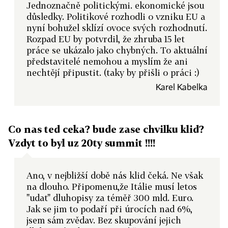
Jednoznačně politickými. ekonomické jsou
důsledky. Politikové rozhodli o vzniku EU a
nyní bohužel sklízí ovoce svých rozhodnutí.
Rozpad EU by potvrdil, že zhruba 15 let
práce se ukázalo jako chybných. To aktuální
představitelé nemohou a myslím že ani
nechtějí připustit. (taky by přišli o práci :)
Karel Kabelka
Co nas ted ceka? bude zase chvilku klid?
Vzdyt to byl uz 20ty summit !!!!
Ano, v nejbližší době nás klid čeká. Ne však
na dlouho. Připomenu,že Itálie musí letos
"udat" dluhopisy za téměř 300 mld. Euro.
Jak se jim to podaří při úrocích nad 6%,
jsem sám zvědav. Bez skupování jejich