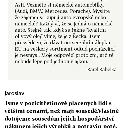
Asii. Vezměte si německé automobilky.
(Audi, BMW, Mercedes, Porsche). Myslíte,
že zájemci si kupují auto evropské nebo
německé? Každý ví, že se jedná o německé
auto. Stejně tak, když se řekne "kvalitní
olivový olej" víme, že je z Řecka. Jsem
přesvědčen, že dávat univerzální nálepku
EU na veškerý sortiment odtud pocházející
je nesmysl. Moje odpověď proto zní, určitě
nebude lépe pod jednou vlajkou.
Karel Kabelka
Jaroslav
Jsme v pozicitřetinově placených lidí s
většími cenami, než mají sousedé.Vlastně
dotujeme sousedům jejich hospodářství
nákupem jejich výrobků a potravin poté,