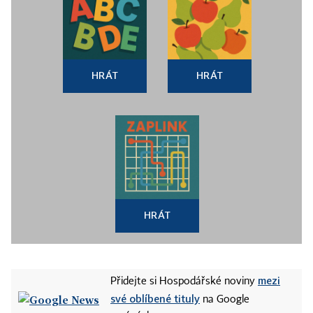
HRÁT
HRÁT
HRÁT
mezi
Přidejte si Hospodářské noviny
své oblíbené tituly
na Google