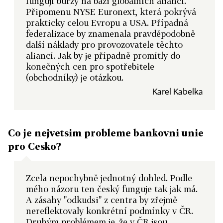
fungují burzy na bázi globálních aliancí.
Připomenu NYSE Euronext, která pokrývá
prakticky celou Evropu a USA. Případná
federalizace by znamenala pravděpodobně
další náklady pro provozovatele těchto
aliancí. Jak by je případně promítly do
konečných cen pro spotřebitele
(obchodníky) je otázkou.
Karel Kabelka
Co je nejvetsim probleme bankovni unie
pro Cesko?
Zcela nepochybně jednotný dohled. Podle
mého názoru ten český funguje tak jak má.
A zásahy "odkudsi" z centra by zřejmě
nereflektovaly konkrétní podmínky v ČR.
Druhým problémem je, že v ČR jsou