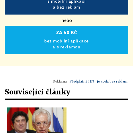
s mobilní aplikací
a bez reklam
nebo
ZA 40 KČ
bez mobilní aplikace
a s reklamou
|
Předplatné HN+ je zcela bez reklam.
Související články