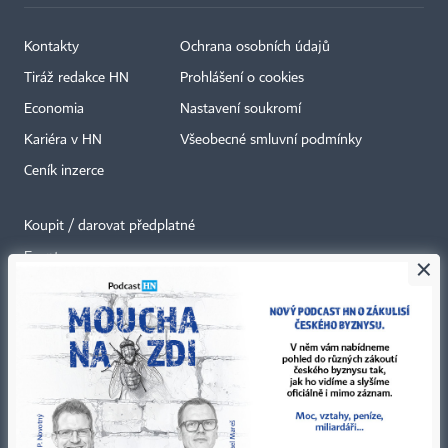
Kontakty
Ochrana osobních údajů
Tiráž redakce HN
Prohlášení o cookies
Economia
Nastavení soukromí
Kariéra v HN
Všeobecné smluvní podmínky
Ceník inzerce
Koupit / darovat předplatné
Eventy
×
Newslettery
RSS kanály
Autorská práva vykonává vydavatel. Bez písemného svolení vydavatele je
zakázáno jakékoli užití částí nebo celku díla, zejména rozmnožování a šíření
jakýmkoli způsobem, mechanickým nebo elektronickým, v českém nebo
jiném jazyce. Bez souhlasu vydavatele je zakázáno též rozmnožování