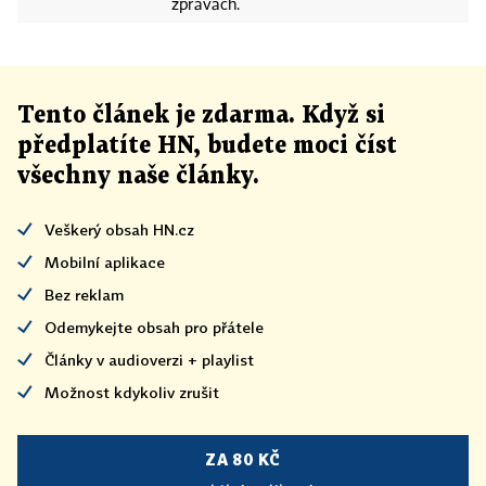
zprávách.
Tento článek
je
zdarma. Když si
předplatíte HN, budete moci číst
všechny naše články
.
Veškerý obsah HN.cz
Mobilní aplikace
Bez reklam
Odemykejte obsah pro přátele
Články v audioverzi + playlist
Možnost kdykoliv zrušit
ZA 80 KČ