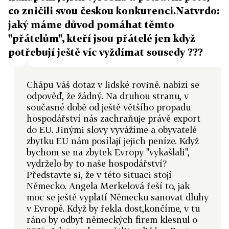
co zničili svou českou konkurenci.Natvrdo:
jaký máme důvod pomáhat těmto
"přátelům", kteří jsou přátelé jen když
potřebují ještě víc vyždímat sousedy ???
Chápu Váš dotaz v lidské rovině. nabízí se
odpověď, že žádný. Na druhou stranu, v
současné době od ještě většího propadu
hospodářství nás zachraňuje právě export
do EU. Jinými slovy vyvážíme a obyvatelé
zbytku EU nám posílají jejich peníze. Když
bychom se na zbytek Evropy "vykašlali",
vydrželo by to naše hospodářství?
Představte si, že v této situaci stojí
Německo. Angela Merkelová řeší to, jak
moc se ještě vyplatí Německu sanovat dluhy
v Evropě. Když by řekla dost,končíme, v tu
ráno by odbyt německých firem klesnul o