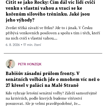
Cítit se jako Rocky: Čím dál víc lidí cvičí
venku s vlastní vahou a vrací se ke
kořenům silového tréninku. Jaké jsou
jeho výhody?
Zvedat těžká závaží ve fitku? Jde to i jinak. V Česku
přibývá venkovních posiloven a spolu s tím i těch, kteří
na nich cvičí s vlastní vahou....
6. 8. 2026 ▪ 17 min. čtení
PETR HONZEJK
Babišův zásadní průlom fronty. V
senátních volbách jde o mnohem víc než o
27 křesel v paláci na Malé Straně
Kdo vyhraje letošní senátní volby? Záleží samozřejmě
na kritériích, podle kterých budeme vítězství
posuzovat. Ale je velmi pravděpodobné, že...