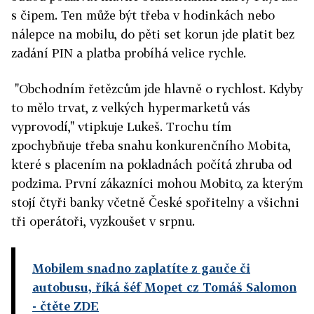
s čipem. Ten může být třeba v hodinkách nebo
nálepce na mobilu, do pěti set korun jde platit bez
zadání PIN a platba probíhá velice rychle.
"Obchodním řetězcům jde hlavně o rychlost. Kdyby
to mělo trvat, z velkých hypermarketů vás
vyprovodí," vtipkuje Lukeš. Trochu tím
zpochybňuje třeba snahu konkurenčního Mobita,
které s placením na pokladnách počítá zhruba od
podzima. První zákazníci mohou Mobito, za kterým
stojí čtyři banky včetně České spořitelny a všichni
tři operátoři, vyzkoušet v srpnu.
Mobilem snadno zaplatíte z gauče či
autobusu, říká šéf Mopet cz Tomáš Salomon
- čtěte ZDE