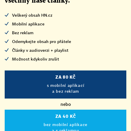
všechny naše články
.
Veškerý obsah HN.cz
Mobilní aplikace
Bez reklam
Odemykejte obsah pro přátele
Články v audioverzi + playlist
Možnost kdykoliv zrušit
ZA 80 KČ
s mobilní aplikací
a bez reklam
nebo
ZA 40 KČ
bez mobilní aplikace
a s reklamou