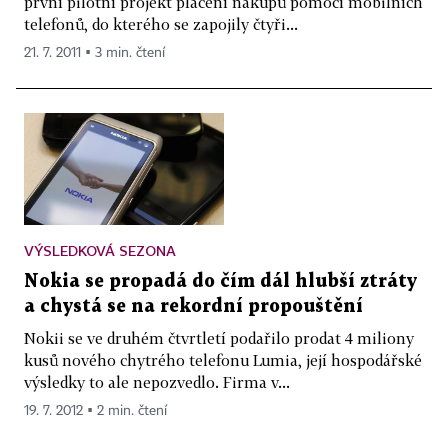
první pilotní projekt placení nákupů pomocí mobilních
telefonů, do kterého se zapojily čtyři...
21. 7. 2011 ▪ 3 min. čtení
VÝSLEDKOVÁ SEZONA
Nokia se propadá do čím dál hlubší ztráty
a chystá se na rekordní propouštění
Nokii se ve druhém čtvrtletí podařilo prodat 4 miliony
kusů nového chytrého telefonu Lumia, její hospodářské
výsledky to ale nepozvedlo. Firma v...
19. 7. 2012 ▪ 2 min. čtení