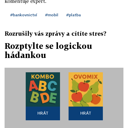
komentuje expert.
#bankovnictví
#mobil
#platba
Rozrušily vás zprávy a cítíte stres?
Rozptylte se logickou
hádankou
HRÁT
HRÁT