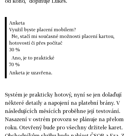
od koho,” doplňuje Lukeš.
Anketa
Využil byste placení mobilem?
Ne, stačí mi současné možnosti placení kartou,
hotovostí či přes počítač
30 %
Ano, je to praktické
70 %
Anketa je uzavřena.
Systém je prakticky hotový, nyní se jen dolaďují
některé detaily a napojení na platební brány. V
následujících měsících proběhne její testování.
Nasazení v ostrém provozu se plánuje na přelom
roku. Otevřený bude pro všechny držitele karet.
Obchodníkům službu bude nabízet ČSOB a Era. Z