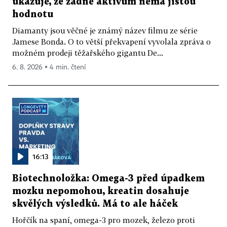
ukazuje, že žádné aktivum nemá jistou
hodnotu
Diamanty jsou věčné je známý název filmu ze série
Jamese Bonda. O to větší překvapení vyvolala zpráva o
možném prodeji těžařského gigantu De...
6. 8. 2026 ▪ 4 min. čtení
16:13
Biotechnoložka: Omega-3 před úpadkem
mozku nepomohou, kreatin dosahuje
skvělých výsledků. Má to ale háček
Hořčík na spaní, omega-3 pro mozek, železo proti