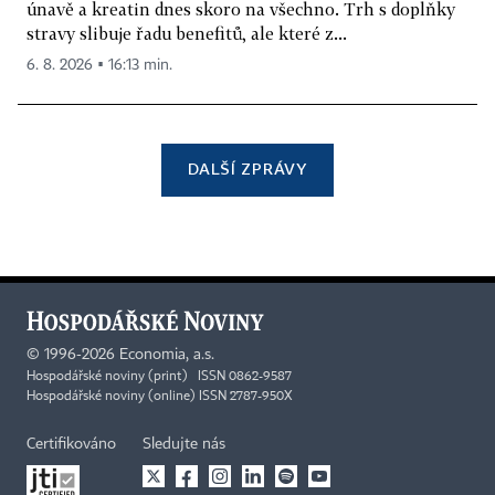
únavě a kreatin dnes skoro na všechno. Trh s doplňky
stravy slibuje řadu benefitů, ale které z...
6. 8. 2026 ▪ 16:13 min.
DALŠÍ ZPRÁVY
©
1996-2026
Economia, a.s.
Hospodářské noviny (print) ISSN 0862-9587
Hospodářské noviny (online) ISSN 2787-950X
Certifikováno
Sledujte nás