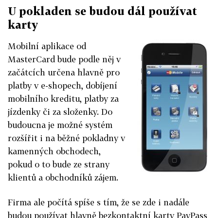
U pokladen se budou dál používat
karty
Mobilní aplikace od
MasterCard bude podle něj v
začátcích určena hlavně pro
platby v e-shopech, dobíjení
mobilního kreditu, platby za
jízdenky či za složenky. Do
budoucna je možné systém
rozšířit i na běžné pokladny v
kamenných obchodech,
pokud o to bude ze strany
klientů a obchodníků zájem.
Firma ale počítá spíše s tím, že se zde i nadále
budou používat hlavně bezkontaktní karty PayPass