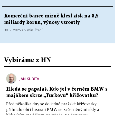
Komerční bance mírně klesl zisk na 8,5
miliardy korun, výnosy vzrostly
30. 7. 2026 ▪ 2 min. čtení
Vybíráme z HN
JAN KUBITA
Hledá se papaláš. Kdo jel v černém BMW s
majákem skrze „Turkovu“ křižovatku?
Před několika dny se do jedné pražské křižovatky
přihnalo obří luxusní BMW se začerněnými skly a