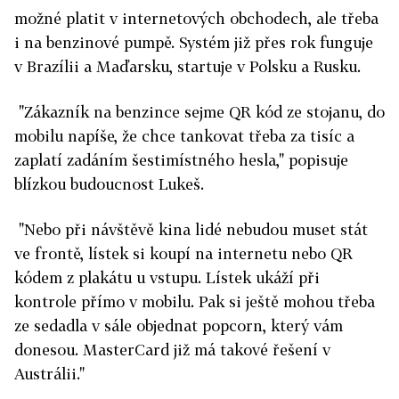
možné platit v internetových obchodech, ale třeba
i na benzinové pumpě. Systém již přes rok funguje
v Brazílii a Maďarsku, startuje v Polsku a Rusku.
"Zákazník na benzince sejme QR kód ze stojanu, do
mobilu napíše, že chce tankovat třeba za tisíc a
zaplatí zadáním šestimístného hesla," popisuje
blízkou budoucnost Lukeš.
"Nebo při návštěvě kina lidé nebudou muset stát
ve frontě, lístek si koupí na internetu nebo QR
kódem z plakátu u vstupu. Lístek ukáží při
kontrole přímo v mobilu. Pak si ještě mohou třeba
ze sedadla v sále objednat popcorn, který vám
donesou. MasterCard již má takové řešení v
Austrálii."