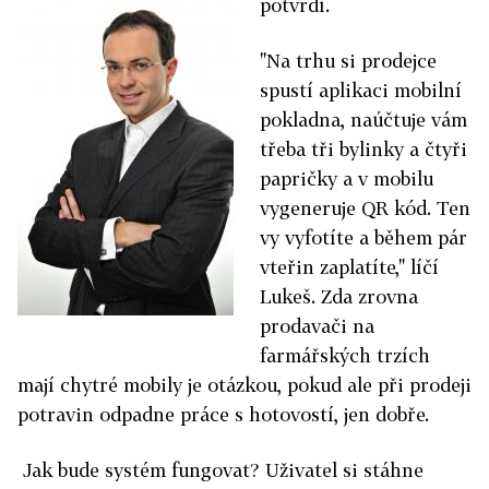
potvrdí.
"Na trhu si prodejce
spustí aplikaci mobilní
pokladna, naúčtuje vám
třeba tři bylinky a čtyři
papričky a v mobilu
vygeneruje QR kód. Ten
vy vyfotíte a během pár
vteřin zaplatíte," líčí
Lukeš. Zda zrovna
prodavači na
farmářských trzích
mají chytré mobily je otázkou, pokud ale při prodeji
potravin odpadne práce s hotovostí, jen dobře.
Jak bude systém fungovat? Uživatel si stáhne