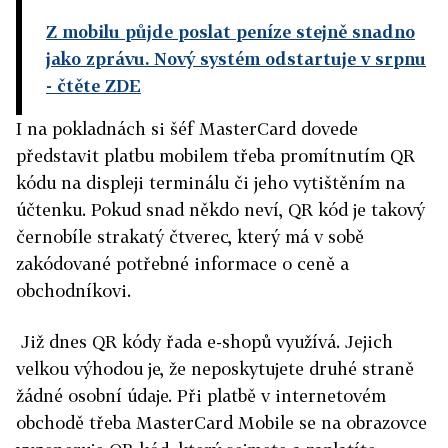
Z mobilu půjde poslat peníze stejně snadno
jako zprávu. Nový systém odstartuje v srpnu
- čtěte ZDE
I na pokladnách si šéf MasterCard dovede
představit platbu mobilem třeba promítnutím QR
kódu na displeji terminálu či jeho vytištěním na
účtenku. Pokud snad někdo neví, QR kód je takový
černobíle strakatý čtverec, který má v sobě
zakódované potřebné informace o ceně a
obchodníkovi.
Již dnes QR kódy řada e-shopů využívá. Jejich
velkou výhodou je, že neposkytujete druhé straně
žádné osobní údaje. Při platbě v internetovém
obchodě třeba MasterCard Mobile se na obrazovce