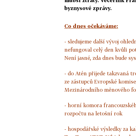
hlubší ztráty. Večerník Fr
byznysové zprávy.
Co dnes očekáváme:
- sledujeme další vývoj ohled
nefungoval celý den kvůli po
Není jasné, zda dnes bude sy
- do Atén přijede takzvaná t
ze zástupců Evropské komise
Mezinárodního měnového f
- horní komora francouzskéh
rozpočtu na letošní rok
- hospodářské výsledky za ka