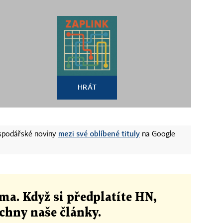
HRÁT
mezi své oblíbené tituly
ospodářské noviny
na Google
ma. Když si předplatíte HN,
echny naše články
.