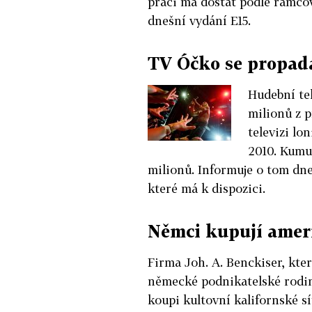
práci má dostat podle rámco
dnešní vydání E15.
TV Óčko se propadá
Hudební tel
milionů z 
televizi lo
2010. Kumul
milionů. Informuje o tom dne
které má k dispozici.
Němci kupují amer
Firma Joh. A. Benckiser, kte
německé podnikatelské rodi
koupi kultovní kalifornské s