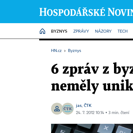
BYZNYS
HOME
ZPRÁVY
NÁZORY
TECH
HN.cz
›
Byznys
6 zpráv z by
neměly uni
jas
ČTK
,
24. 7. 2012 10:14 ▪ 3 min. čtení