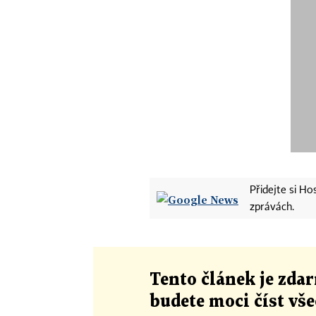
Přidejte si H
zprávách.
Tento článek
je
zdar
budete moci číst vš