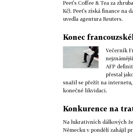
Peet's Coffee & Tea za zhruba
Kč). Peet's získá finance na d
uvedla agentura Reuters.
Konec francouzské
Večerník Fr
nejznámějš
AFP definit
přestal jak
snažil se přežít na internetu
konečné likvidaci.
Konkurence na trat
Na lukrativních dálkových že
Německu v pondělí zahájil p