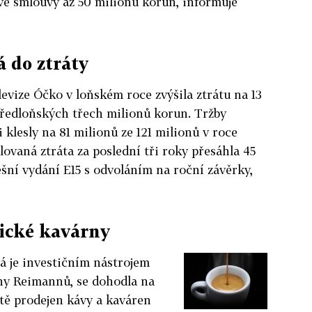
vé smlouvy až 50 milionů korun, informuje
 do ztráty
evize Óčko v loňském roce zvýšila ztrátu na 13
předloňských třech milionů korun. Tržby
ni klesly na 81 milionů ze 121 milionů v roce
ovaná ztráta za poslední tři roky přesáhla 45
šní vydání E15 s odvoláním na roční závěrky,
ické kavárny
rá je investičním nástrojem
ny Reimannů, se dohodla na
ítě prodejen kávy a kaváren