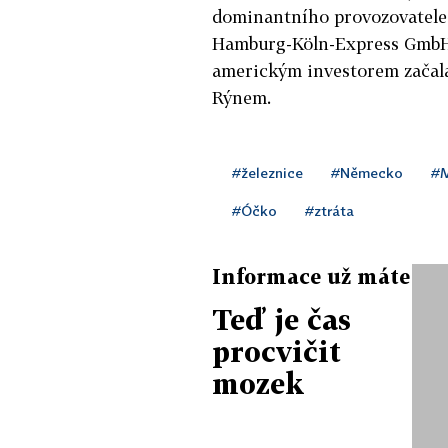
dominantního provozovatele
Hamburg-Köln-Express GmbH 
americkým investorem začal
Rýnem.
#železnice
#Německo
#M
#Óčko
#ztráta
Informace už máte
Teď je čas
procvičit
mozek