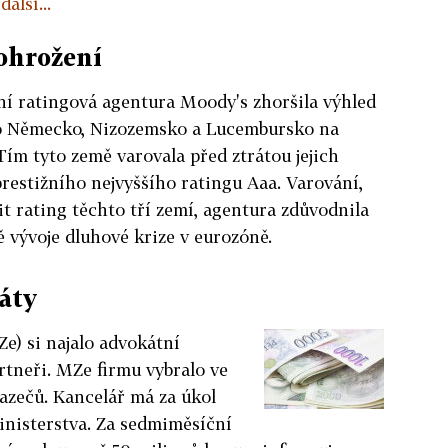
alší...
ohrožení
í ratingová agentura Moody's zhoršila výhled
o Německo, Nizozemsko a Lucembursko na
Tím tyto země varovala před ztrátou jejich
restižního nejvyššího ratingu Aaa. Varování,
it rating těchto tří zemí, agentura zdůvodnila
 vývoje dluhové krize v eurozóně.
áty
e) si najalo advokátní
rtneři. MZe firmu vybralo ve
azečů. Kancelář má za úkol
ministerstva. Za sedmiměsíční