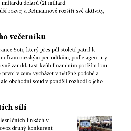
 miliardu dolarů (21 miliard
alší rozvoj a Reimannové rozšíří své aktivity,
ho večerníku
ance Soir, který přes půl století patřil k
ím francouzským periodikům, podle agentury
ivně zanikl. List kvůli finančním potížím loni
o první v zemi vycházet v tištěné podobě a
, ale obchodní soud v pondělí rozhodl o jeho
ích sílí
lezničních linkách v
rovoz druhý konkurent