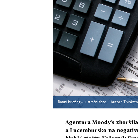
Ranní briefing - Ilustrační foto.
Autor ▪
Thinkst
Agentura Moody's zhoršil
a Lucembursko na negativn