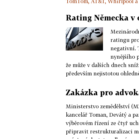
TomTom, AT&T, Whirlpool a d
Rating Německa v 
Mezinárodn
ratingu pr
negativní. 
nynějšího p
že může v dalších dnech sníž
především nejistotou ohledně
Zakázka pro advok
Ministerstvo zemědělství (MZ
kancelář Toman, Devátý a pa
výběrovém řízení ze čtyř uch
připravit restrukturalizaci 