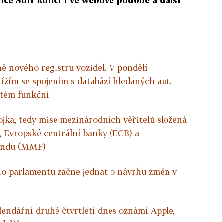
ance Soir končí i ve webové podobě a další
ně nového registru vozidel. V pondělí
tížím se spojením s databází hledaných aut.
stém funkční
rojka, tedy mise mezinárodních věřitelů složená
, Evropské centrální banky (ECB) a
ondu (MMF)
o parlamentu začne jednat o návrhu změn v
lendářní druhé čtvrtletí dnes oznámí Apple,