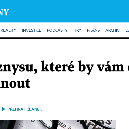
REALITY
INVESTICE
PODCASTY
HRY
PročNe
ARCHIV
D
znysu, které by vám
knout
PŘEHRÁT ČLÁNEK