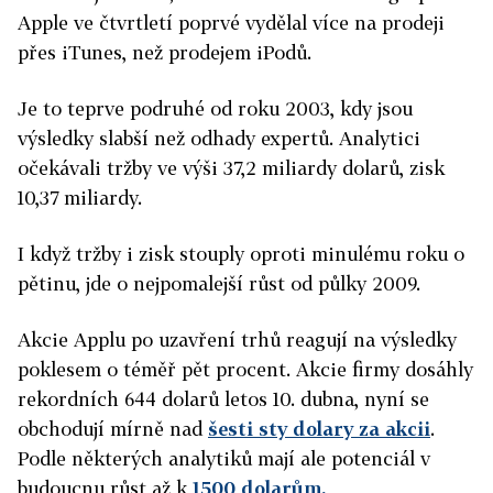
Apple ve čtvrtletí poprvé vydělal více na prodeji
přes iTunes, než prodejem iPodů.
Je to teprve podruhé od roku 2003, kdy jsou
výsledky slabší než odhady expertů. Analytici
očekávali tržby ve výši 37,2 miliardy dolarů, zisk
10,37 miliardy.
I když tržby i zisk stouply oproti minulému roku o
pětinu, jde o nejpomalejší růst od půlky 2009.
Akcie Applu po uzavření trhů reagují na výsledky
poklesem o téměř pět procent. Akcie firmy dosáhly
rekordních 644 dolarů letos 10. dubna, nyní se
obchodují mírně nad
šesti sty dolary za akcii
.
Podle některých analytiků mají ale potenciál v
budoucnu růst až k
1500 dolarům.