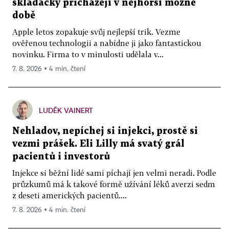
skládačky přicházejí v nejhorší možné
době
Apple letos zopakuje svůj nejlepší trik. Vezme
ověřenou technologii a nabídne ji jako fantastickou
novinku. Firma to v minulosti udělala v...
7. 8. 2026 ▪ 4 min. čtení
LUDĚK VAINERT
Nehladov, nepíchej si injekci, prostě si
vezmi prášek. Eli Lilly má svatý grál
pacientů i investorů
Injekce si běžní lidé sami píchají jen velmi neradi. Podle
průzkumů má k takové formě užívání léků averzi sedm
z deseti amerických pacientů....
7. 8. 2026 ▪ 4 min. čtení