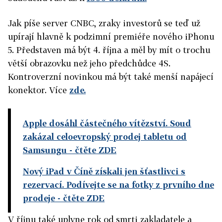
Jak píše server CNBC, zraky investorů se teď už
upírají hlavně k podzimní premiéře nového iPhonu
5. Představen má být 4. října a měl by mít o trochu
větší obrazovku než jeho předchůdce 4S.
Kontroverzní novinkou má být také menší napájecí
konektor. Více
zde.
Apple dosáhl částečného vítězství. Soud
zakázal celoevropský prodej tabletu od
Samsungu
- čtěte ZDE
Nový iPad v Číně získali jen šťastlivci s
rezervací. Podívejte se na fotky z prvního dne
prodeje
- čtěte ZDE
V říjnu také uplyne rok od smrti zakladatele a