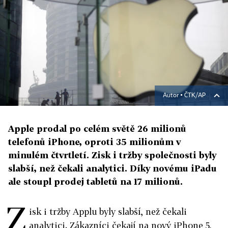
Autor ▪
ČTK/AP
Apple prodal po celém světě 26 milionů
telefonů iPhone, oproti 35 milionům v
minulém čtvrtletí. Zisk i tržby společnosti byly
slabší, než čekali analytici. Díky novému iPadu
ale stoupl prodej tabletů na 17 milionů.
Z
isk i tržby Applu byly slabší, než čekali
analytici. Zákazníci čekají na nový iPhone 5,