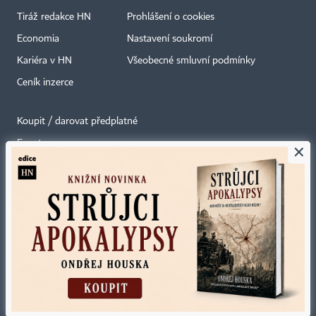
Tiráž redakce HN
Prohlášení o cookies
Economia
Nastavení soukromí
Kariéra v HN
Všeobecné smluvní podmínky
Ceník inzerce
Koupit / darovat předplatné
Eventy
×
Newslettery
RSS kanály
Autorská práva vykonává vydavatel. Bez písemného svolení vydavatele je
zakázáno jakékoli užití částí nebo celku díla, zejména rozmnožování a šíření
jakýmkoli způsobem, mechanickým nebo elektronickým, v českém nebo
jiném jazyce. Bez souhlasu vydavatele je zakázáno též rozmnožování
obsahu pro účely automatizované analýzy textů nebo dat
podle ustanovení § 39c autorského zákona.