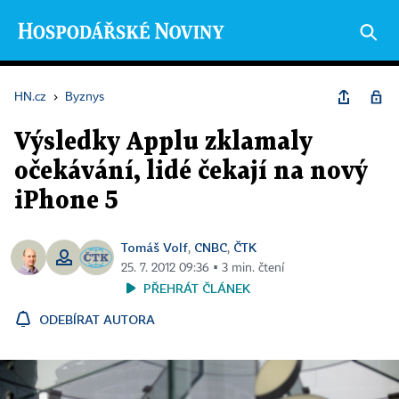
HN.cz
›
Byznys
Výsledky Applu zklamaly
očekávání, lidé čekají na nový
iPhone 5
Tomáš Volf
CNBC
ČTK
,
,
25. 7. 2012 09:36 ▪ 3 min. čtení
PŘEHRÁT ČLÁNEK
ODEBÍRAT AUTORA