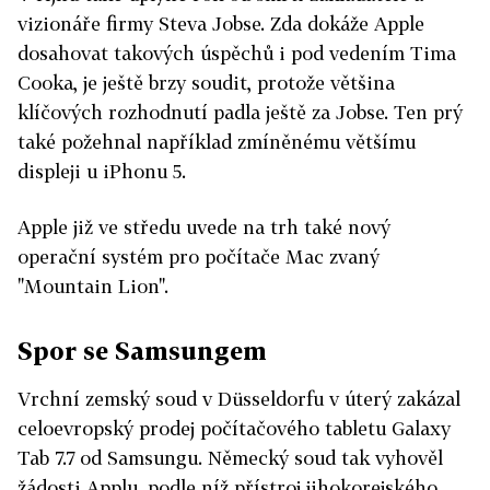
vizionáře firmy Steva Jobse. Zda dokáže Apple
dosahovat takových úspěchů i pod vedením Tima
Cooka, je ještě brzy soudit, protože většina
klíčových rozhodnutí padla ještě za Jobse. Ten prý
také požehnal například zmíněnému většímu
displeji u iPhonu 5.
Apple již ve středu uvede na trh také nový
operační systém pro počítače Mac zvaný
"Mountain Lion".
Spor se Samsungem
Vrchní zemský soud v Düsseldorfu v úterý zakázal
celoevropský prodej počítačového tabletu Galaxy
Tab 7.7 od Samsungu. Německý soud tak vyhověl
žádosti Applu, podle níž přístroj jihokorejského