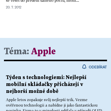
se vešel do předem daného počtu, mohl...
20. 7. 2012
Téma:
Apple
ODEBÍRAT
Týden s technologiemi: Nejlepší
mobilní skládačky přicházejí v
nejhorší možné době
Apple letos zopakuje svůj nejlepší trik. Vezme
ověřenou technologii a nabídne ji jako fantastickou
novinku. Firma to v minulosti udělala v případě OLED