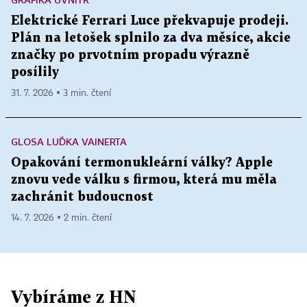
Elektrické Ferrari Luce překvapuje prodeji.
Plán na letošek splnilo za dva měsíce, akcie
značky po prvotním propadu výrazně
posílily
31. 7. 2026 ▪ 3 min. čtení
GLOSA LUĎKA VAINERTA
Opakování termonukleární války? Apple
znovu vede válku s firmou, která mu měla
zachránit budoucnost
14. 7. 2026 ▪ 2 min. čtení
Vybíráme z HN