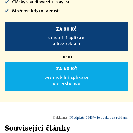
Články v audioverzi + playlist
Možnost kdykoliv zrušit
ZA 80 KČ
s mobilní aplikací
a bez reklam
nebo
ZA 40 KČ
bez mobilní aplikace
a s reklamou
|
Předplatné HN+ je zcela bez reklam.
Související články