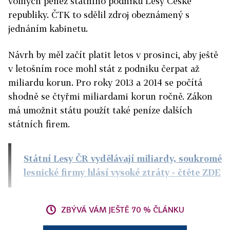
volných peněz státního podniku Lesy České
republiky. ČTK to sdělil zdroj obeznámený s
jednáním kabinetu.
Návrh by měl začít platit letos v prosinci, aby ještě
v letošním roce mohl stát z podniku čerpat až
miliardu korun. Pro roky 2013 a 2014 se počítá
shodně se čtyřmi miliardami korun ročně. Zákon
má umožnit státu použít také peníze dalších
státních firem.
Státní Lesy ČR vydělávají miliardy, soukromé
lesnické firmy hlásí vysoké ztráty
- čtěte ZDE
ZBÝVÁ VÁM JEŠTĚ 70 % ČLÁNKU