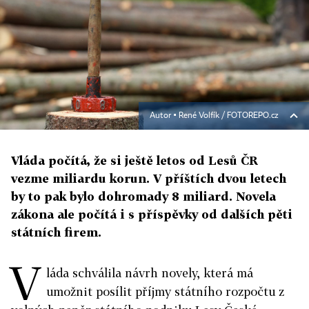
Autor ▪
René Volfík / FOTOREPO.cz
Vláda počítá, že si ještě letos od Lesů ČR
vezme miliardu korun. V příštích dvou letech
by to pak bylo dohromady 8 miliard. Novela
zákona ale počítá i s příspěvky od dalších pěti
státních firem.
V
láda schválila návrh novely, která má
umožnit posílit příjmy státního rozpočtu z