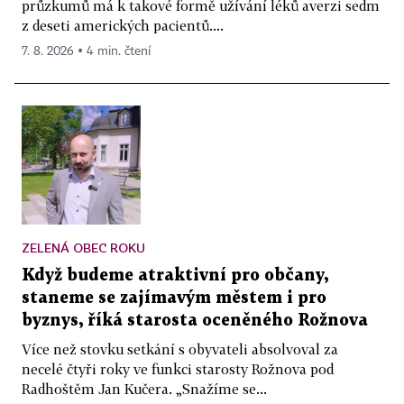
průzkumů má k takové formě užívání léků averzi sedm
z deseti amerických pacientů....
7. 8. 2026 ▪ 4 min. čtení
ZELENÁ OBEC ROKU
Když budeme atraktivní pro občany,
staneme se zajímavým městem i pro
byznys, říká starosta oceněného Rožnova
Více než stovku setkání s obyvateli absolvoval za
necelé čtyři roky ve funkci starosty Rožnova pod
Radhoštěm Jan Kučera. „Snažíme se...