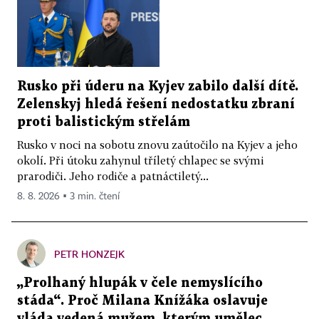
Rusko při úderu na Kyjev zabilo další dítě.
Zelenskyj hledá řešení nedostatku zbraní
proti balistickým střelám
Rusko v noci na sobotu znovu zaútočilo na Kyjev a jeho
okolí. Při útoku zahynul tříletý chlapec se svými
prarodiči. Jeho rodiče a patnáctiletý...
8. 8. 2026 ▪ 3 min. čtení
PETR HONZEJK
„Prolhaný hlupák v čele nemyslícího
stáda“. Proč Milana Knížáka oslavuje
vláda vedená mužem, kterým umělec