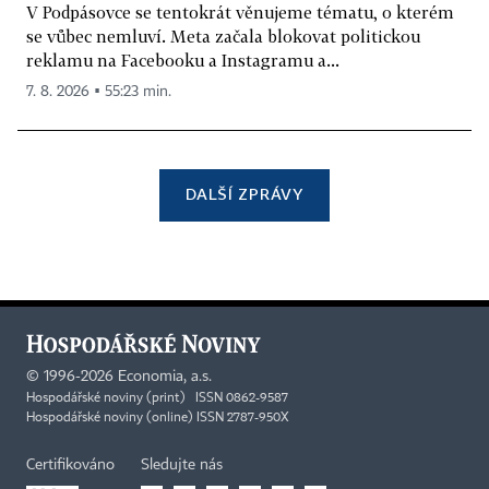
V Podpásovce se tentokrát věnujeme tématu, o kterém
se vůbec nemluví. Meta začala blokovat politickou
reklamu na Facebooku a Instagramu a...
7. 8. 2026 ▪ 55:23 min.
DALŠÍ ZPRÁVY
©
1996-2026
Economia, a.s.
Hospodářské noviny (print) ISSN 0862-9587
Hospodářské noviny (online) ISSN 2787-950X
Certifikováno
Sledujte nás