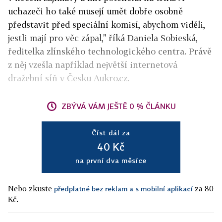
uchazeči ho také musejí umět dobře osobně
představit před speciální komisí, abychom viděli,
jestli mají pro věc zápal," říká Daniela Sobieská,
ředitelka zlínského technologického centra. Právě
z něj vzešla například největší internetová
dražební síň v Česku Aukro.cz.
ZBÝVÁ VÁM JEŠTĚ 0 % ČLÁNKU
Číst dál za
40 Kč
na první dva měsíce
Nebo zkuste
za 80
předplatné bez reklam a s mobilní aplikací
Kč.