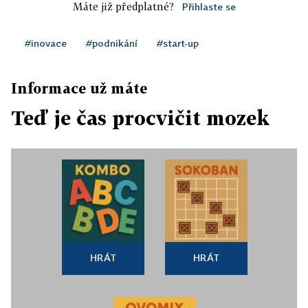
Máte již předplatné?
Přihlaste se
#inovace
#podnikání
#start-up
Informace už máte
Teď je čas procvičit mozek
HRÁT
HRÁT