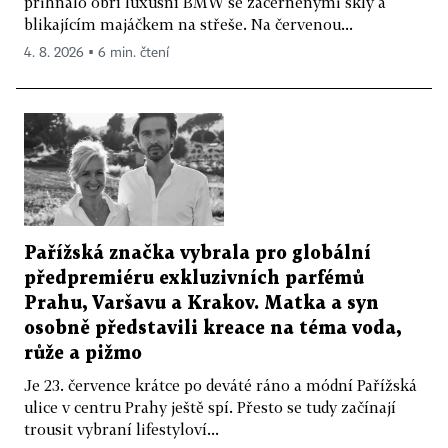
přihnalo obří luxusní BMW se začerněnými skly a
blikajícím majáčkem na střeše. Na červenou...
4. 8. 2026 ▪ 6 min. čtení
Pařížská značka vybrala pro globální
předpremiéru exkluzivních parfémů
Prahu, Varšavu a Krakov. Matka a syn
osobně představili kreace na téma voda,
růže a pižmo
Je 23. července krátce po deváté ráno a módní Pařížská
ulice v centru Prahy ještě spí. Přesto se tudy začínají
trousit vybraní lifestyloví...