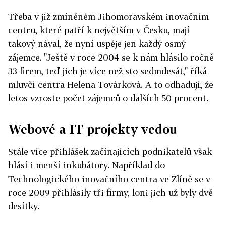
Třeba v již zmíněném Jihomoravském inovačním
centru, které patří k největším v Česku, mají
takový nával, že nyní uspěje jen každý osmý
zájemce. "Ještě v roce 2004 se k nám hlásilo ročně
33 firem, teď jich je více než sto sedmdesát," říká
mluvčí centra Helena Továrková. A to odhadují, že
letos vzroste počet zájemců o dalších 50 procent.
Webové a IT projekty vedou
Stále více přihlášek začínajících podnikatelů však
hlásí i menší inkubátory. Například do
Technologického inovačního centra ve Zlíně se v
roce 2009 přihlásily tři firmy, loni jich už byly dvě
desítky.