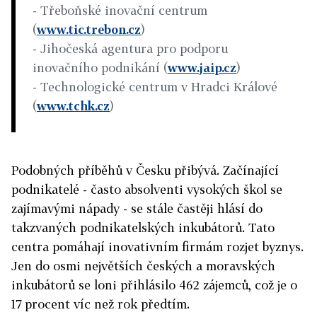
-
Třeboňské inovační centrum
(
www.tic.trebon.cz
)
- Jihočeská agentura pro podporu
inovačního podnikání (
www.jaip.cz
)
- Technologické centrum v Hradci Králové
(
www.tchk.cz
)
Podobných příběhů v Česku přibývá. Začínající
podnikatelé - často absolventi vysokých škol se
zajímavými nápady - se stále častěji hlásí do
takzvaných podnikatelských inkubátorů. Tato
centra pomáhají inovativním firmám rozjet byznys.
Jen do osmi největších českých a moravských
inkubátorů se loni přihlásilo 462 zájemců, což je o
17 procent víc než rok předtím.