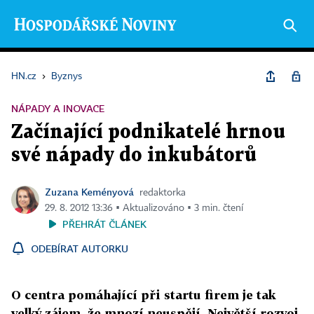
HN.cz
›
Byznys
NÁPADY A INOVACE
Začínající podnikatelé hrnou
své nápady do inkubátorů
Zuzana Keményová
redaktorka
29. 8. 2012 13:36 ▪ Aktualizováno ▪ 3 min. čtení
PŘEHRÁT ČLÁNEK
ODEBÍRAT AUTORKU
O centra pomáhající při startu firem je tak
velký zájem, že mnozí neuspějí. Největší rozvoj