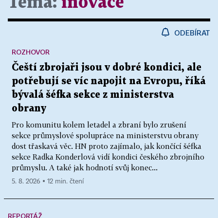
Téma:
inovace
ODEBÍRAT
ROZHOVOR
Čeští zbrojaři jsou v dobré kondici, ale
potřebují se víc napojit na Evropu, říká
bývalá šéfka sekce z ministerstva
obrany
Pro komunitu kolem letadel a zbraní bylo zrušení
sekce průmyslové spolupráce na ministerstvu obrany
dost třaskavá věc. HN proto zajímalo, jak končící šéfka
sekce Radka Konderlová vidí kondici českého zbrojního
průmyslu. A také jak hodnotí svůj konec...
5. 8. 2026 ▪ 12 min. čtení
REPORTÁŽ