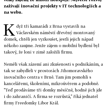
zažívají inovační projekty v IT technologiích a
na webu.
K
dyž tři kamarádi z Brna vystavili na
Václavském náměstí dřevěný montovaný
domek, chtěli jen vyzkoušet, jestli jejich nápad
někoho zaujme. Jenže zájem o mobilní bydlení byl
takový, že loni v zimě založili firmu.
Neměli však zázemí ani zkušenosti s podnikáním, a
tak se zabydleli v prostorách Jihomoravského
inovačního centra v Brně. Tam jim pomohli s
kancelářemi, školeními, mikroúvěrem a podobně.
"Teď prodáváme tři domky měsíčně, hodně jich jde
i do zahraničí. A firma se rozrůstá," říká jednatel
firmy Freedomky Libor Král.