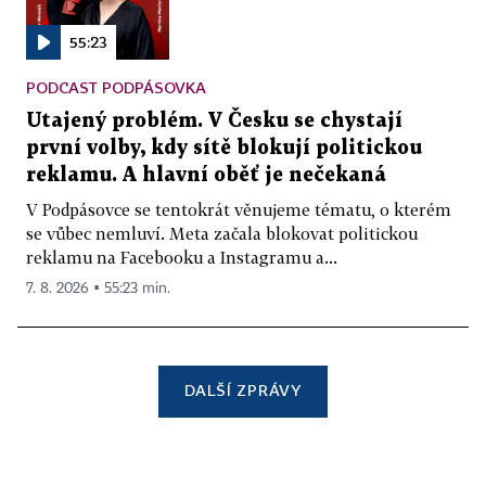
55:23
PODCAST PODPÁSOVKA
Utajený problém. V Česku se chystají
první volby, kdy sítě blokují politickou
reklamu. A hlavní oběť je nečekaná
V Podpásovce se tentokrát věnujeme tématu, o kterém
se vůbec nemluví. Meta začala blokovat politickou
reklamu na Facebooku a Instagramu a...
7. 8. 2026 ▪ 55:23 min.
DALŠÍ ZPRÁVY