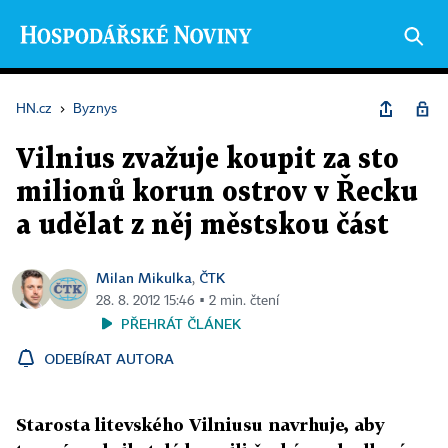
HN.cz
›
Byznys
Vilnius zvažuje koupit za sto
milionů korun ostrov v Řecku
a udělat z něj městskou část
Milan Mikulka
ČTK
,
28. 8. 2012 15:46 ▪ 2 min. čtení
PŘEHRÁT ČLÁNEK
ODEBÍRAT AUTORA
Starosta litevského Vilniusu navrhuje, aby