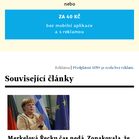
nebo
ZA 40 KČ
bez mobilní aplikace
a s reklamou
|
Předplatné HN+ je zcela bez reklam.
Související články
Merkelová Řecku čas nedá. Zopakovala, že