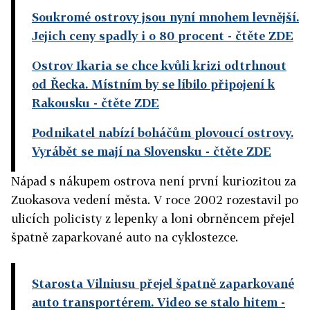
Soukromé ostrovy jsou nyní mnohem levnější.
Jejich ceny spadly i o 80 procent
- čtěte ZDE
Ostrov Ikaria se chce kvůli krizi odtrhnout
od Řecka. Místním by se líbilo připojení k
Rakousku
- čtěte ZDE
Podnikatel nabízí boháčům plovoucí ostrovy.
Vyrábět se mají na Slovensku
- čtěte ZDE
Nápad s nákupem ostrova není první kuriozitou za
Zuokasova vedení města. V roce 2002 rozestavil po
ulicích policisty z lepenky a loni obrněncem přejel
špatně zaparkované auto na cyklostezce.
Starosta Vilniusu přejel špatně zaparkované
auto transportérem. Video se stalo hitem
-