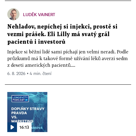
LUDĚK VAINERT
Nehladov, nepíchej si injekci, prostě si
vezmi prášek. Eli Lilly má svatý grál
pacientů i investorů
Injekce si běžní lidé sami píchají jen velmi neradi. Podle
průzkumů má k takové formě užívání léků averzi sedm
z deseti amerických pacientů....
6. 8. 2026 ▪ 4 min. čtení
16:13