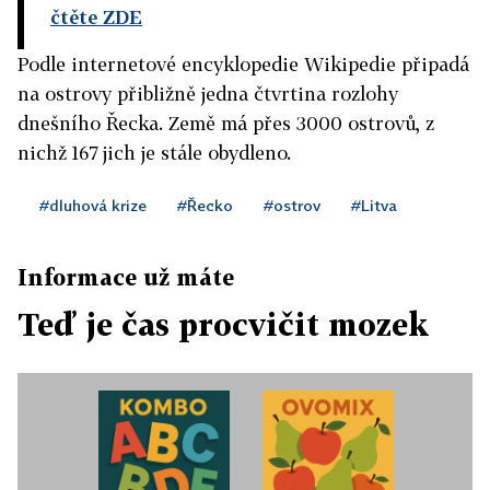
čtěte ZDE
Podle internetové encyklopedie Wikipedie připadá
na ostrovy přibližně jedna čtvrtina rozlohy
dnešního Řecka. Země má přes 3000 ostrovů, z
nichž 167 jich je stále obydleno.
#dluhová krize
#Řecko
#ostrov
#Litva
Informace už máte
Teď je čas procvičit mozek