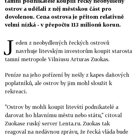
tamní podnikatelé koupili řecký neobydlený
ostrov a udělali z něj městskou část pro
dovolenou. Cena ostrova je přitom relativně
velmi nízká - v přepočtu 113 milionů korun.
J
eden z neobydlených řeckých ostrovů
navrhuje litevským investorům koupit starosta
tamní metropole Vilniusu Arturas Zuokas.
Peníze na jeho pořízení by nešly z kapes daňových
poplatníků, ale ostrov by jim mohl sloužit k
rekreaci.
"Ostrov by mohli koupit litevští podnikatelé a
darovat ho hlavnímu městu nebo státu," citoval
Zuokase ruský server Lenta.ru. Zuokas tak
reagoval na nedávnou zprávu, že řecká vláda bude