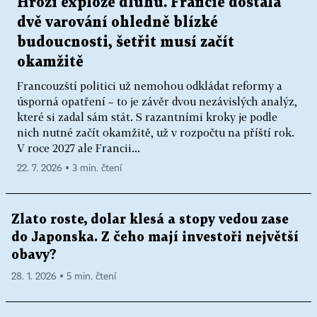
Hrozí exploze dluhu. Francie dostala
dvě varování ohledně blízké
budoucnosti, šetřit musí začít
okamžitě
Francouzští politici už nemohou odkládat reformy a
úsporná opatření – to je závěr dvou nezávislých analýz,
které si zadal sám stát. S razantními kroky je podle
nich nutné začít okamžitě, už v rozpočtu na příští rok.
V roce 2027 ale Francii...
22. 7. 2026 ▪ 3 min. čtení
Zlato roste, dolar klesá a stopy vedou zase
do Japonska. Z čeho mají investoři největší
obavy?
28. 1. 2026 ▪ 5 min. čtení