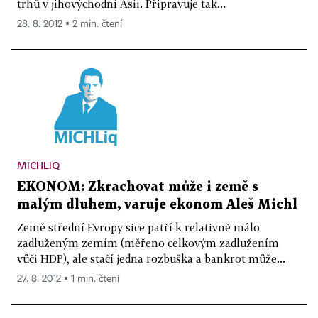
trhů v jihovýchodní Asii. Připravuje tak...
28. 8. 2012 ▪ 2 min. čtení
MICHLIQ
EKONOM: Zkrachovat může i země s
malým dluhem, varuje ekonom Aleš Michl
Země střední Evropy sice patří k relativně málo
zadluženým zemím (měřeno celkovým zadlužením
vůči HDP), ale stačí jedna rozbuška a bankrot může...
27. 8. 2012 ▪ 1 min. čtení