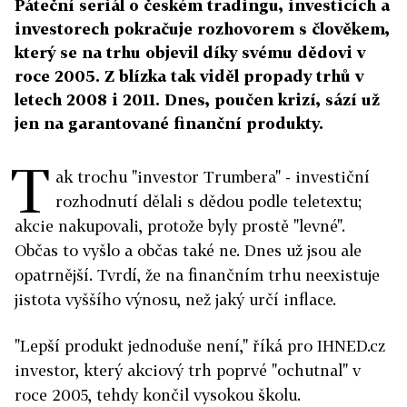
Páteční seriál o českém tradingu, investicích a
investorech pokračuje rozhovorem s člověkem,
který se na trhu objevil díky svému dědovi v
roce 2005. Z blízka tak viděl propady trhů v
letech 2008 i 2011. Dnes, poučen krizí, sází už
jen na garantované finanční produkty.
T
ak trochu "investor Trumbera" - investiční
rozhodnutí dělali s dědou podle teletextu;
akcie nakupovali, protože byly prostě "levné".
Občas to vyšlo a občas také ne. Dnes už jsou ale
opatrnější. Tvrdí, že na finančním trhu neexistuje
jistota vyššího výnosu, než jaký určí inflace.
"Lepší produkt jednoduše není," říká pro IHNED.cz
investor, který akciový trh poprvé "ochutnal" v
roce 2005, tehdy končil vysokou školu.