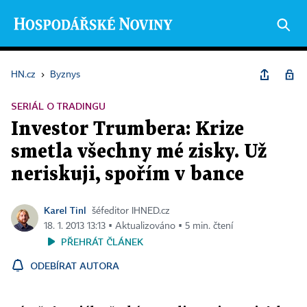
HN.cz
›
Byznys
SERIÁL O TRADINGU
Investor Trumbera: Krize
smetla všechny mé zisky. Už
neriskuji, spořím v bance
Karel Tinl
šéfeditor IHNED.cz
18. 1. 2013 13:13 ▪ Aktualizováno ▪ 5 min. čtení
PŘEHRÁT ČLÁNEK
ODEBÍRAT AUTORA