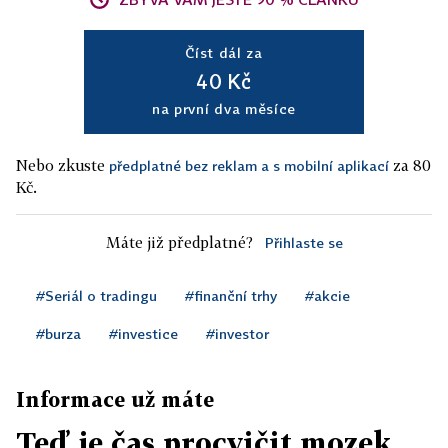
Číst dál za
40 Kč
na první dva měsíce
Nebo zkuste
za 80
předplatné bez reklam a s mobilní aplikací
Kč.
Máte již předplatné?
Přihlaste se
#Seriál o tradingu
#finanční trhy
#akcie
#burza
#investice
#investor
Informace už máte
Teď je čas procvičit mozek