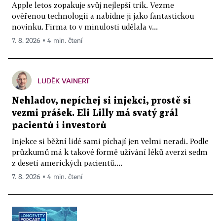
Apple letos zopakuje svůj nejlepší trik. Vezme
ověřenou technologii a nabídne ji jako fantastickou
novinku. Firma to v minulosti udělala v...
7. 8. 2026 ▪ 4 min. čtení
LUDĚK VAINERT
Nehladov, nepíchej si injekci, prostě si
vezmi prášek. Eli Lilly má svatý grál
pacientů i investorů
Injekce si běžní lidé sami píchají jen velmi neradi. Podle
průzkumů má k takové formě užívání léků averzi sedm
z deseti amerických pacientů....
7. 8. 2026 ▪ 4 min. čtení