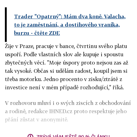
Trader "Opatrný": Mám dva koně. Valacha,
to je zaměstnání, a dostihového vraníka,
burzu
- čtěte ZDE
Žije v Praze, pracuje v bance, čtvrtinu svého platu
uspoří. Podle vlastních slov ale kupuje i spoustu
zbytečných věcí. "Moje úspory proto nejsou zas až
tak vysoké. Občas si udělám radost, koupil jsem si
třeba motorku. Jedno procento v zisku/ztrátě z
investice není v mém případě rozhodující," říká.
V rozhovoru mluví i o svých ziscích z obchodování
a rodině, redakce IHNED.cz proto respektuje jeho
přání zůstat v anonymitě.
ZBÝVÁ VÁM JEŠTĚ 90 % ČLÁNKU