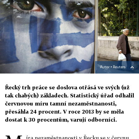
Autor ▪
Reuters
Řecký trh práce se doslova otřásá ve svých (už
tak chabých) základech. Statistický úřad odhalil
červnovou míru tamní nezaměstnanosti,
přesáhla 24 procent. V roce 2013 by se měla
dostat k 30 procentům, varují odborníci.
íra nezaměstnanosti v Řecku se v červnu