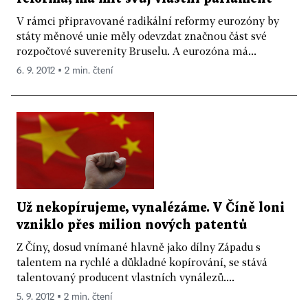
V rámci připravované radikální reformy eurozóny by
státy měnové unie měly odevzdat značnou část své
rozpočtové suverenity Bruselu. A eurozóna má...
6. 9. 2012 ▪ 2 min. čtení
Už nekopírujeme, vynalézáme. V Číně loni
vzniklo přes milion nových patentů
Z Číny, dosud vnímané hlavně jako dílny Západu s
talentem na rychlé a důkladné kopírování, se stává
talentovaný producent vlastních vynálezů....
5. 9. 2012 ▪ 2 min. čtení