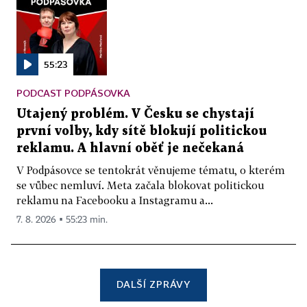
55:23
PODCAST PODPÁSOVKA
Utajený problém. V Česku se chystají
první volby, kdy sítě blokují politickou
reklamu. A hlavní oběť je nečekaná
V Podpásovce se tentokrát věnujeme tématu, o kterém
se vůbec nemluví. Meta začala blokovat politickou
reklamu na Facebooku a Instagramu a...
7. 8. 2026 ▪ 55:23 min.
DALŠÍ ZPRÁVY