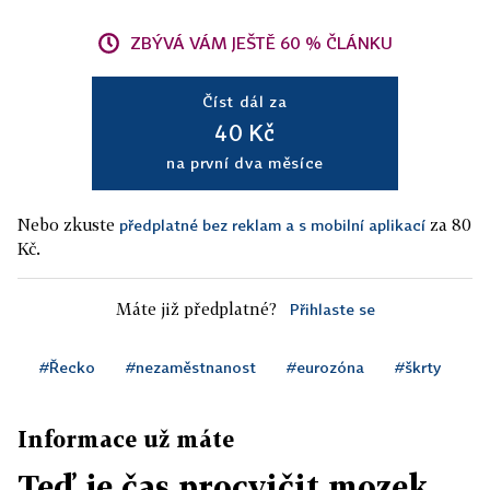
ZBÝVÁ VÁM JEŠTĚ 60 % ČLÁNKU
Číst dál za
40 Kč
na první dva měsíce
Nebo zkuste
za 80
předplatné bez reklam a s mobilní aplikací
Kč.
Máte již předplatné?
Přihlaste se
#Řecko
#nezaměstnanost
#eurozóna
#škrty
Informace už máte
Teď je čas procvičit mozek