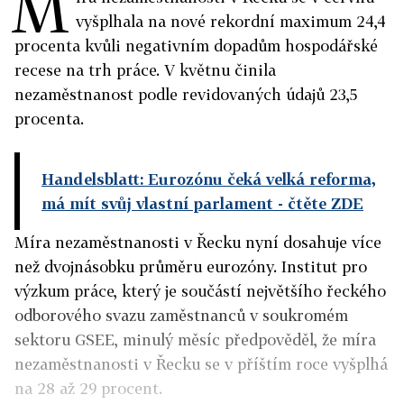
M
vyšplhala na nové rekordní maximum 24,4
procenta kvůli negativním dopadům hospodářské
recese na trh práce. V květnu činila
nezaměstnanost podle revidovaných údajů 23,5
procenta.
Handelsblatt: Eurozónu čeká velká reforma,
má mít svůj vlastní parlament
- čtěte ZDE
Míra nezaměstnanosti v Řecku nyní dosahuje více
než dvojnásobku průměru eurozóny. Institut pro
výzkum práce, který je součástí největšího řeckého
odborového svazu zaměstnanců v soukromém
sektoru GSEE, minulý měsíc předpověděl, že míra
nezaměstnanosti v Řecku se v příštím roce vyšplhá
na 28 až 29 procent.